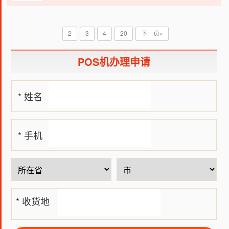
牌由此出现了，那么牛POS机品牌怎么样呢？刷卡安全吗？
2
3
4
20
下一页»
POS机办理申请
* 姓名
* 手机
号
* 收货地
址