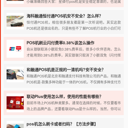
小编准确回答大家：星驿付pos机是安全稳定靠谱的，也是属
于福建国通星驿网络科技支付公司旗下的正规一清产品，各位
卡友伙伴们可以放心办理使用。
海科融通恒付通POS机安不安全？怎么样？
恒付通POS机，相信很多朋友都是第一次听说吧。其实这款
POS机还是很出名的，只是有些不了解POS机行业的小白们可
能对这个品牌感到陌生，最近就有很多小伙伴跑过来问小编，
这款POS机安不安全？正不正规？可不可以放心使用？那么小
POS机刷云闪付费率0.38%该怎么操作
编今天就针对小伙伴们的疑问来做一个详细的介绍吧。
自从银联取消小额双免0.38%费率后，很多小伙伴咨询，怎么
才能用到0.38%的费率，其实银联只取消了小额双免（闪付挥
卡）的0.38%费率，云闪付/银联二维码单笔1000以下还是
0.38%的费率。今天小编就给大家总结一下云闪付的使用方
和融通POS机是正规的一清机吗?安不安全？
法。
和融通POS机是北京和融通支付科技有限公司的产品，和融通
POS机是-款集多种功能于一体的POS机，不仅拥有多种支付方
式，还可进行信用卡还贷、转账、查询等功能，下面将从资
质、 功能、费率为大家做详细的介绍!
联动Plus使用怎么样，使用的性能有哪些？
目前市场上POS机种类繁多。通常在选择的时候，不仅要看市
场上的品牌产品，还要看联动Plus是什么样的。当然，你可以
在更多地了解他们之后做出更好的选择。我们可以看一下它的
使用功能和具体的性能特点，通过详细的分析帮助大家更好的
pos机怎么刷卡或者扫码？【方法步骤】
选择联动Plus，也是可以广泛使用的。