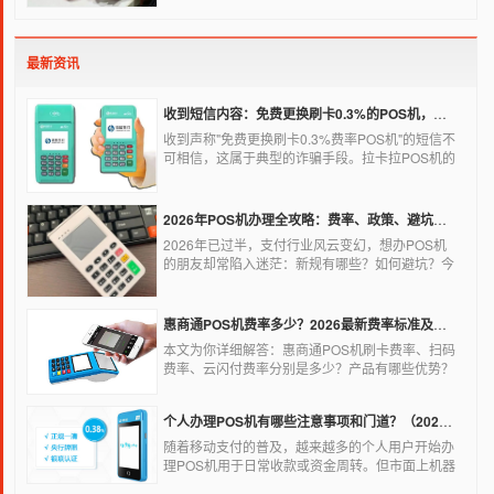
的，非常方便，大多数购物场所都配有pos机。
最新资讯
收到短信内容：免费更换刷卡0.3%的POS机，可以相信吗？
收到声称"免费更换刷卡0.3%费率POS机"的短信不
可相信，这属于典型的诈骗手段。拉卡拉POS机的
信用卡刷卡标准费率为0.6%，扫码费率为0.38%，
0.3%的费率远低于行业正常水平，存在重大欺诈风
险。以下结合权威信息分析原因及应对建议：
2026年POS机办理全攻略：费率、政策、避坑一篇讲清
2026年已过半，支付行业风云变幻，想办POS机
的朋友却常陷入迷茫：新规有哪些？如何避坑？今
天一文讲透2026年POS机办理的核心要点，从费
率标准到避坑指南，助你明明白白办理，安安心心
使用！
惠商通POS机费率多少？2026最新费率标准及办理全攻略
本文为你详细解答：惠商通POS机刷卡费率、扫码
费率、云闪付费率分别是多少？产品有哪些优势？
个人和商户如何办理？一文看懂。
个人办理POS机有哪些注意事项和门道？（2026最新避坑指南）
随着移动支付的普及，越来越多的个人用户开始办
理POS机用于日常收款或资金周转。但市面上机器
品牌多、套路深，如果不了解其中的注意事项和门