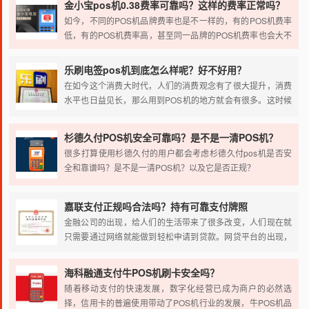
金小宝pos机0.38费率可靠吗？这样的费率正常吗？
如今，不同的POS机品牌费率也是不一样的，有的POS机费率
低，有的POS机费率高，甚至同一品牌的POS机费率也会大不
相同。有人提出金小宝POS机的费率是0.38%。那么这样的
POS机费率我们能够相信吗？很多人说低费率的POS机不能
乐刷电签pos机到底怎么样呢？好不好用？
用，其实不然，只要是正规的POS机都可以使用。很多的小伙
在如今这个消费大时代，人们的消费观念有了很大提升，消费
伴们听见网上的一些言论不敢去办理POS机，其实并没我们想
水平也日益见长，那么用到POS机的地方就会有很多。这时候
象中的可怕。所以我们在了解POS机的同时也要全面地了解关
就有人要讨论了，市场上那么多POS机，乐刷电签POS机到底
于POS机费率的信息，下面我就为大家解答疑惑。
怎么样呢？好不好用呢？
杉德久付POS机安全可靠吗？是不是一清POS机？
很多打算使用杉德久付的用户都会考虑杉德久付pos机是否安
全和靠谱吗？是不是一清POS机？以及它是否正规？
我想说的是答案可以是肯定的。杉德支付公司的久付产品是安
嘉联支付正规吗合法吗？持有可靠支付牌照
全靠谱的正规一清POS机，为什么这么说呢，下面小编一一为
金融公司的出现，给人们的生活带来了很多改变，人们现在就
大伙伴们简单介绍一下。
只需要通过网络就能做到轻松申请到贷款。网贷平台的出现，
让支付变得越来越简单。对于借款人来说，一定要保证寻找到
合法的贷款平台。关于一些人对嘉联支付是不是合法的？嘉联
海科融通支付牛POS机刷卡安全吗？
支付怎么样？的疑问，下面就来向大家详细分析一下。
随着移动支付的快速发展，数字化经营已成为商户的必然选
择，信用卡的普遍使用带动了POS机行业的发展，牛POS机品