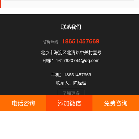
道，很容易踩坑。本文为你全面拆解个人办理POS
机的核心要点，帮你选到正规、安全、费率稳定的
POS机。
联系我们
18651457669
咨询热线：
北京市海淀区北清路中关村壹号
邮箱：1617620744@qq.com
手机：18651457669
联系人：陈经理
了解更多
电话咨询
添加微信
免费咨询