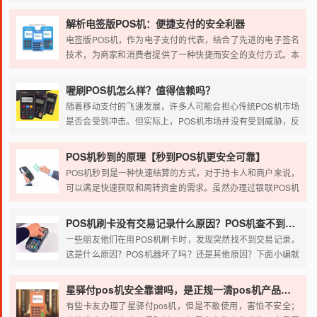
不了解其中的注意事项和门道，很容易踩坑。本文为你全面拆
解个人办理POS机的核心要点，帮你选到正规、安全、费率稳
解析电签版POS机：便捷支付的安全利器
定的POS机。
电签版POS机，作为电子支付的代表，结合了先进的电子签名
技术，为商家和消费者提供了一种快捷而安全的支付方式。本
文将深入解析电签版POS机的定义及其核心功能，为您揭开这
一现代支付工具的神秘面纱。
喔刷POS机怎么样？值得信赖吗？
随着移动支付的飞速发展，许多人可能会担心传统POS机市场
是否会受到冲击。但实际上，POS机市场并没有受到威胁，反
而在某种程度上受益于移动支付的普及。为什么这么说呢？我
们来看看喔刷POS机的特点和前景。
POS机秒到的原理【秒到POS机更安全可靠】
POS机秒到是一种快速结算的方式，对于持卡人和商户来说，
可以满足快速获取和周转资金的需求。虽然办理过银联POS机
的用户结算方式是T+1（即交易日+1天）结算，没有真正的秒
到结算方式，但市面上的第三方支付公司推出的POS机往往提
POS机刷卡没有交易记录什么原因？POS机查不到交易记录
供了秒到服务。
一些朋友他们在用POS机刷卡时，发现突然找不到交易记录，
这是什么原因？POS机器坏了吗？还是其他原因？下面小编就
给大家讲解一下情况。
星驿付pos机安全靠谱吗，是正规一清pos机产品吗？
有些卡友办理了星驿付pos机，但是不敢使用，害怕不安全；