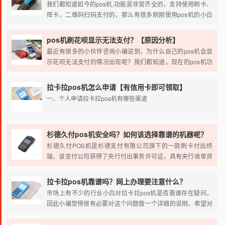
我们都知道如今的pos机,功能是非常齐全的，支持使用刷卡、
挥卡、二维码扫码支付的，那么有很多刚刚使用pos机的小白
来说，对于pos机的刷卡、扫码的功能可能都不是特别的了
解，我们今天主要的就来了解一下关于pos机怎么刷卡或扫
pos机刷花呗显示无法支付？【原因分析】
码。
最近有很多的小伙伴咨询小编说到，为什么自己的pos机会显
示花呗无法支付的情况出现呢？我们都知道，现在的pos机功
能都是相对的比较齐全的，都是支持刷卡、扫码等等的支付方
式的，我们今天就主要的来了解一下pos机刷花呗显示无法支
拉卡拉pos机怎么申请【有信用卡即可领取】
付的原因。
一、个人申请拉卡拉pos机有哪些渠道
1、拉卡拉网站申请。在拉卡拉网站上有申请pos机的入口，用
户可以直接通过这个入口去申请或者是可以通过联系官网上的
杉德久付pos机安全吗？如何该选择靠谱的机器呢？
在线客服，通过拉卡拉客服在线申请pos机。
杉德久付POS机是杉德支付有限公司旗下的一款刷卡付出终
端，该支付公司获得了央行付出事务许可证，具有央行收单资
2、授权服务商办理。在全国各大有很多代理拉卡拉pos机的服
历认证，而且旗下产品都是通过了银联安全检测的，因此能保
务商，这些服务商都是经过拉卡拉公司授权代理的，可以直接
证其刷卡资金安全到账。
拉卡拉pos机靠谱吗？网上办理要注意什么？
为用户办理个人pos机的，因此直接找拉卡拉代理商申请pos机
市场上有不少的行业小白对拉卡拉pos机是否靠谱存在疑问，
也是一个很常见的渠道。
因此小编觉得很有必要对这个问题做一个详细的说明，希望对
大家能够有帮助。