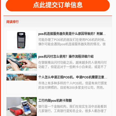
阅读排行
pos机连接服务器失败是什么原因导致的？附解决办法
可能办理了POS机的朋友们在使用POS机的时候，
偶尔可能会遇到pos机连接服务器失败的情况，很
多朋友不知道这是什么情况，以为机子坏了，其实
不是的。接下来就给大家讲一讲pos机连接服务器
pos机闪付怎么使用？操作流程详细介绍
失败是什么原因导致的？以及出现这种情况又该如
何解决。
在银联推出闪付功能之后，越来越多的人使用闪付
功能了，但是这对于一些刷卡小白来说，或是不了
解闪付功能的人来说，就不知道该如何使用刷卡机
闪付功能，因此，针对这种情况，下面小编就来给
个人怎么申请正规POS机，申请POS机需要注意什么？
大家讲一讲POS机闪付怎么挥卡操作交易。
市场上有多种多样的个人POS机，但是有央行颁发
的支付牌照的，目前有200多家支付公司，然而，
这些有牌照的公司并不是全都做支付的，POS机做
的好的就那么几家；没有支付牌照，这种使用起来
工行内部pos机刷卡限额
就很危险了，资金不到账、被盗刷的可能性大大增
加。
银行是一个金融机构，我们在现实生活中总能看到
几家银行。工商银行是知名企业，很多人都办理了
工商银行信用卡。工商银行pos机是用来刷卡消费