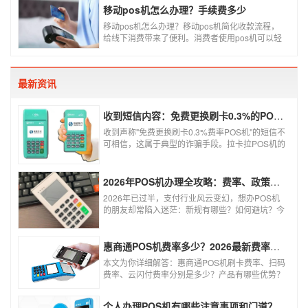
和大家说说为什么同一款产品会有好几个价格，究
移动pos机怎么办理？手续费多少
竟是什么原因呢？
移动pos机怎么办理？移动pos机简化收款流程，
给线下消费带来了便利。消费者使用pos机可以轻
松刷卡支付，免带大额现金出门，经营者可以免去
假钞找零烦恼，提高经营效率。那么移动pos机要
怎样申请呢？
最新资讯
收到短信内容：免费更换刷卡0.3%的POS机，可以相信吗？
收到声称"免费更换刷卡0.3%费率POS机"的短信不
可相信，这属于典型的诈骗手段。拉卡拉POS机的
信用卡刷卡标准费率为0.6%，扫码费率为0.38%，
0.3%的费率远低于行业正常水平，存在重大欺诈
风险。以下结合权威信息分析原因及应对建议：
2026年POS机办理全攻略：费率、政策、避坑一篇讲清
2026年已过半，支付行业风云变幻，想办POS机
的朋友却常陷入迷茫：新规有哪些？如何避坑？今
天一文讲透2026年POS机办理的核心要点，从费
率标准到避坑指南，助你明明白白办理，安安心心
使用！
惠商通POS机费率多少？2026最新费率标准及办理全攻略
本文为你详细解答：惠商通POS机刷卡费率、扫码
费率、云闪付费率分别是多少？产品有哪些优势？
个人和商户如何办理？一文看懂。
个人办理POS机有哪些注意事项和门道？（2026最新避坑指南）