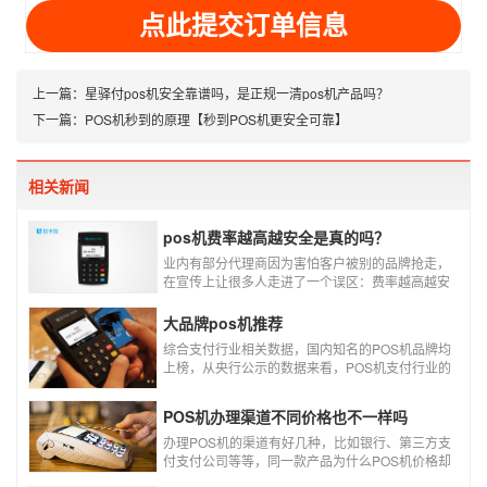
上一篇：
星驿付pos机安全靠谱吗，是正规一清pos机产品吗？
下一篇：
POS机秒到的原理【秒到POS机更安全可靠】
相关新闻
pos机费率越高越安全是真的吗？
业内有部分代理商因为害怕客户被别的品牌抢走，
在宣传上让很多人走进了一个误区：费率越高越安
全，费率高的pos机商户质量高，不会跳码，但...
真的是这样吗?
大品牌pos机推荐
综合支付行业相关数据，国内知名的POS机品牌均
上榜，从央行公示的数据来看，POS机支付行业的
走势依然是呈增长的趋势，在POS机品牌的排名
中，瑞银信与随行付增长率居于较快的水平，如今
POS机办理渠道不同价格也不一样吗
POS机品牌各种各样，每年支付公司都会上几个新
品牌，所以我们在选择POS机的时候，一定认证正
办理POS机的渠道有好几种，比如银行、第三方支
规一清机。
付支付公司等等，同一款产品为什么POS机价格却
又好几种，这是让很多代理都不解的问题，今天就