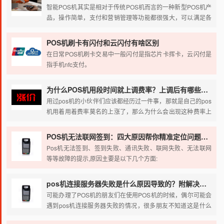
智能POS机其实是相对于传统POS机而言的一种新型POS机产
品，操作简单，支付和营销管理等功能都很强大，可以满足各
类商家收款需求。智能POS机可以帮助商户显现店内综合服
务，云服务平台搭载多种支付功能，除了包含了传统POS机的
POS机刷卡有闪付和云闪付有啥区别
刷卡功能外，还包括了支持手机二维码支付、会员精细化管
在日常POS机刷卡交易中一般闪付是指芯片卡挥卡，云闪付是
理、卡券派发及验证、大数据分析等附加功能。主要任务是用
指手机nfc支付。
电子支付取代用户的实体钱包，完善支付行业o2o闭环。
为什么POS机用段时间就上调费率？上调后有哪些影响？
用过pos机的小伙伴们应该都经历过一件事，那就是自己的pos
机用着用着费率莫名的上涨了，那么为什么会出现这种费率上
涨的情况？接下来笔者就详细的给大家说下。
POS机无法联网签到：四大原因帮你精准定位问题所在
Pos机无法签到、签到失败、通讯失败、联网失败、无法联网
等等故障的提示,原因主要是以下几个方面:
pos机连接服务器失败是什么原因导致的？附解决办法
可能办理了POS机的朋友们在使用POS机的时候，偶尔可能会
遇到pos机连接服务器失败的情况，很多朋友不知道这是什么
情况，以为机子坏了，其实不是的。接下来就给大家讲一讲