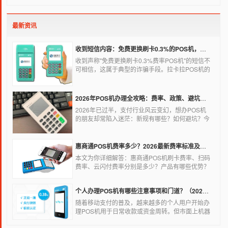
的，非常方便，大多数购物场所都配有pos机。
最新资讯
收到短信内容：免费更换刷卡0.3%的POS机，可以相信吗？
收到声称"免费更换刷卡0.3%费率POS机"的短信不
可相信，这属于典型的诈骗手段。拉卡拉POS机的
信用卡刷卡标准费率为0.6%，扫码费率为0.38%，
0.3%的费率远低于行业正常水平，存在重大欺诈风
险。以下结合权威信息分析原因及应对建议：
2026年POS机办理全攻略：费率、政策、避坑一篇讲清
2026年已过半，支付行业风云变幻，想办POS机
的朋友却常陷入迷茫：新规有哪些？如何避坑？今
天一文讲透2026年POS机办理的核心要点，从费
率标准到避坑指南，助你明明白白办理，安安心心
使用！
惠商通POS机费率多少？2026最新费率标准及办理全攻略
本文为你详细解答：惠商通POS机刷卡费率、扫码
费率、云闪付费率分别是多少？产品有哪些优势？
个人和商户如何办理？一文看懂。
个人办理POS机有哪些注意事项和门道？（2026最新避坑指南）
随着移动支付的普及，越来越多的个人用户开始办
理POS机用于日常收款或资金周转。但市面上机器
品牌多、套路深，如果不了解其中的注意事项和门