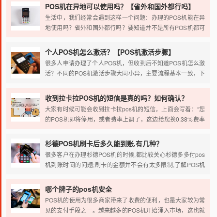
pos机连接服务器失败是什么原因导致的？以及出现这种情况
POS机在异地可以使用吗？【省外和国外都行吗】
又该如何解决。
生活中，我们经常会遇到这样一个问题：办理的POS机能在异
地使用吗？省外和国外都行吗？要知道并不是所有POS机都可
以异地使用。那么我们如何区分呢？下面就给大家讲解一下这
方面的相关知识。
个人POS机怎么激活？【POS机激活步骤】
很多人申请办理了个人POS机，但收到后不知道POS机怎么激
活？不同的POS机激活步骤大同小异，主要流程基本一致，下
面跟着小编一起来看看个人POS机激活步骤：
收到拉卡拉POS机的短信是真的吗？如何确认？
大家有时候可能会收到拉卡拉pos机的短信，上面会写着：“您
的POS机即将停用，或者费率上调了，这边给您换0.38%费率
的4G电签版POS机。”那么这些短信是不是真的，可不可信？
我们该如何确认？
杉德POS机刷卡后多久能到账,有几种？
很多客户在办理杉德POS机的时候,都比较关心杉德多多付pos
机到账时间的问题;刷卡的金额并不会有太多限制,了解POS机
行业都知道 POS机到账时间分T+0,T+1.T+3,D+0等;经常听到杉
德POS机宣传业务时，说到T+0、T+1和D+0，下面就给大家分
哪个牌子的pos机安全
别介绍一下几种到账的规定;
POS机的使用为很多商家带来了收费的便利，也是大家较为常
见的支付手段之一。越来越多的POS机开始涌入市场，这也就