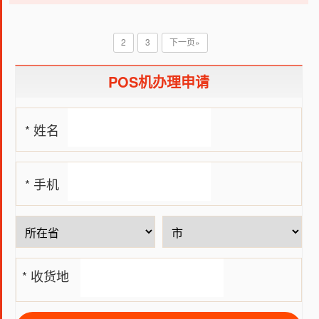
导致了POS机数量持续增长，这给商家在选用POS机时带来了
一定难度，本次就分享什么牌子POS机安全，希望能对大家有
所帮助。
2
3
下一页»
POS机办理申请
* 姓名
* 手机
号
* 收货地
址