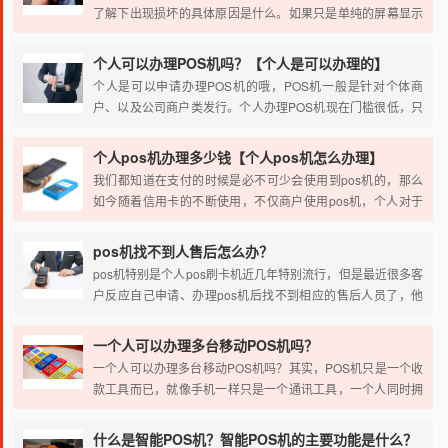
了解下出现损坏的具体原因是什么。如果只是单纯的屏幕显示
不亮，或者是刷卡的时候没有任何反应的话，则是需要检查一
下电源是否开启，以及重新启动机器，确认下机器是否出现死
个人可以办理POS机吗？【个人是可以办理的】
机的情况，或者是更换另外一张卡进行测试，从而确认下是否
个人是可以申请办理POS机的哦，POS机一般是针对个体商
出现一些接触不良等情况。
户、以及公司商户类发行。个人办理POS机现在门槛很低，只
需要有正常使用的身份证、信用卡与储蓄卡即可，需要POS机
的小伙伴可以直接在本网站进行申请。
个人pos机办理多少钱【个人pos机怎么办理】
我们都知道在支付的时候是必不可少会使用到pos机的，那么
如今随着信用卡的不断使用，不仅商户使用pos机，个人对于
pos机的使用也可以说是越来越多了，那么有很多刚刚想办理
个人pos机的小伙伴咨询说办理个人pos机要钱嘛？今天小编就
pos机找不到人售后怎么办？
来为大家讲解一下该问题。
pos机特别是个人pos刷卡机近几年特别流行，但是最近很多客
户反应自己申请、办理pos机后找不到相应的售后人员了，他
们遇到很多问题得不到及时的解决，这些问题主要包括：
一个人可以办理多台移动POS机吗？
一个人可以办理多台移动POS机吗？其实，POS机只是一个收
款工具而已，就像手机一样只是一个通讯工具，一个人同时拥
有几台手机都没问题，一个人办理多台POS机那当然也没问
题。
什么是智能POS机？智能POS机的主要功能是什么？