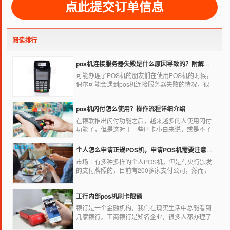
阅读排行
pos机连接服务器失败是什么原因导致的？附解决办法
可能办理了POS机的朋友们在使用POS机的时候，
偶尔可能会遇到pos机连接服务器失败的情况，很
多朋友不知道这是什么情况，以为机子坏了，其实
不是的。接下来就给大家讲一讲pos机连接服务器
pos机闪付怎么使用？操作流程详细介绍
失败是什么原因导致的？以及出现这种情况又该如
何解决。
在银联推出闪付功能之后，越来越多的人使用闪付
功能了，但是这对于一些刷卡小白来说，或是不了
解闪付功能的人来说，就不知道该如何使用刷卡机
闪付功能，因此，针对这种情况，下面小编就来给
个人怎么申请正规POS机，申请POS机需要注意什么？
大家讲一讲POS机闪付怎么挥卡操作交易。
市场上有多种多样的个人POS机，但是有央行颁发
的支付牌照的，目前有200多家支付公司，然而，
这些有牌照的公司并不是全都做支付的，POS机做
的好的就那么几家；没有支付牌照，这种使用起来
工行内部pos机刷卡限额
就很危险了，资金不到账、被盗刷的可能性大大增
加。
银行是一个金融机构，我们在现实生活中总能看到
几家银行。工商银行是知名企业，很多人都办理了
工商银行信用卡。工商银行pos机是用来刷卡消费