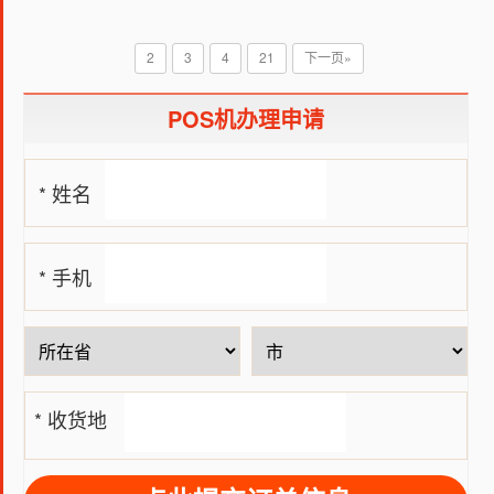
自己的信用卡额度。尤其是对于那些想要在短时间内就可以提
高信用卡额度的小伙伴们来说办理一台自己的个人POS机是非
2
3
4
21
下一页»
常的有必要的这样，我们就可以实现在短期内提高信用卡额
度。但是个人办理POS机和有商铺的经营者办理的POS机，其
POS机办理申请
实是不一样的那么我们个人应该如何办理POS机呢？
* 姓名
* 手机
号
* 收货地
址