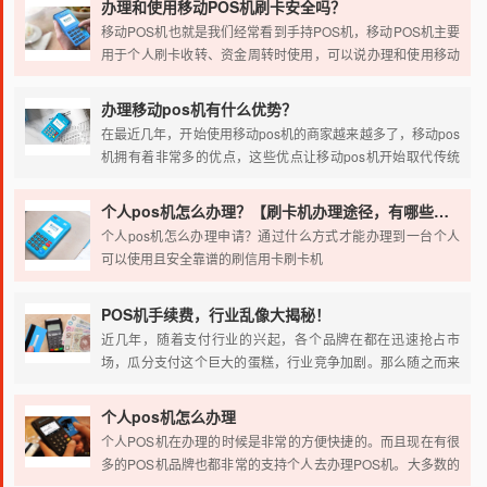
办理和使用移动POS机刷卡安全吗？
此，他们的刷卡手续费是有差异的。由于要求不一样，下面介
移动POS机也就是我们经常看到手持POS机，移动POS机主要
绍下个人POS机办理注意哪些方面。
用于个人刷卡收转、资金周转时使用，可以说办理和使用移动
POS机是个人用户的福音。那移动POS机哪个品牌好呢？使用
移动POS机刷卡资金安全吗？就小编使用过这么多移动POS机
办理移动pos机有什么优势？
的经验来分享一下心得。
在最近几年，开始使用移动pos机的商家越来越多了，移动pos
机拥有着非常多的优点，这些优点让移动pos机开始取代传统
的pos机，那么办理移动pos机有什么优势？今天小编就来和大
家一起谈谈。
个人pos机怎么办理？【刷卡机办理途径，有哪些流程】
个人pos机怎么办理申请？通过什么方式才能办理到一台个人
可以使用且安全靠谱的刷信用卡刷卡机
POS机手续费，行业乱像大揭秘！
近几年，随着支付行业的兴起，各个品牌在都在迅速抢占市
场，瓜分支付这个巨大的蛋糕，行业竞争加剧。那么随之而来
的， 就是会导致行业乱象的产生。首当其冲的，就是POS机手
续费问题。
个人pos机怎么办理
个人POS机在办理的时候是非常的方便快捷的。而且现在有很
多的POS机品牌也都非常的支持个人去办理POS机。大多数的
情况下，个人在办理POS机的时候都是想要使用POS机来提高