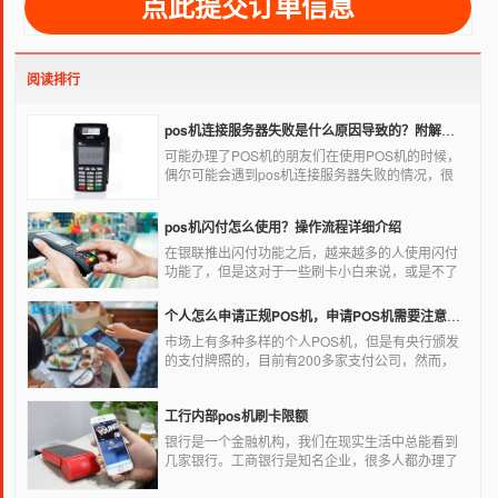
阅读排行
pos机连接服务器失败是什么原因导致的？附解决办法
可能办理了POS机的朋友们在使用POS机的时候，
偶尔可能会遇到pos机连接服务器失败的情况，很
多朋友不知道这是什么情况，以为机子坏了，其实
不是的。接下来就给大家讲一讲pos机连接服务器
pos机闪付怎么使用？操作流程详细介绍
失败是什么原因导致的？以及出现这种情况又该如
何解决。
在银联推出闪付功能之后，越来越多的人使用闪付
功能了，但是这对于一些刷卡小白来说，或是不了
解闪付功能的人来说，就不知道该如何使用刷卡机
闪付功能，因此，针对这种情况，下面小编就来给
个人怎么申请正规POS机，申请POS机需要注意什么？
大家讲一讲POS机闪付怎么挥卡操作交易。
市场上有多种多样的个人POS机，但是有央行颁发
的支付牌照的，目前有200多家支付公司，然而，
这些有牌照的公司并不是全都做支付的，POS机做
的好的就那么几家；没有支付牌照，这种使用起来
工行内部pos机刷卡限额
就很危险了，资金不到账、被盗刷的可能性大大增
加。
银行是一个金融机构，我们在现实生活中总能看到
几家银行。工商银行是知名企业，很多人都办理了
工商银行信用卡。工商银行pos机是用来刷卡消费
的，非常方便，大多数购物场所都配有pos机。