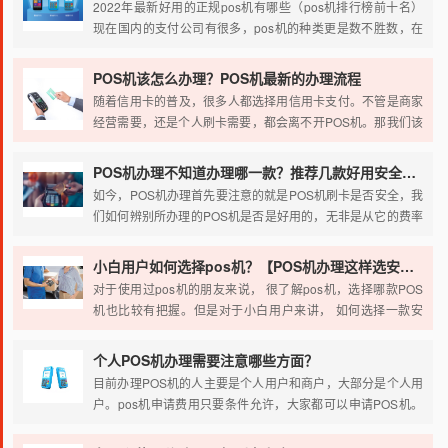
2022年最新好用的正规pos机有哪些（pos机排行榜前十名）
现在国内的支付公司有很多，pos机的种类更是数不胜数，在
这眼花缭乱的pos机中想要找到一台安全稳定靠谱的机器也是
蛮难的，今天小编就来给大家推荐下今年2022年比较靠谱的一
POS机该怎么办理？POS机最新的办理流程
些pos机。
随着信用卡的普及，很多人都选择用信用卡支付。不管是商家
经营需要，还是个人刷卡需要，都会离不开POS机。那我们该
怎么办理POS机呢？
POS机办理不知道办理哪一款？推荐几款好用安全的POS机
如今，POS机办理首先要注意的就是POS机刷卡是否安全，我
们如何辨别所办理的POS机是否是好用的，无非是从它的费率
是否稳定，刷卡过程会不会出现乱跳码和乱跳商户的现象,是不
是正规的一清机，下面随小编一起去看看都有哪些好用安全的
小白用户如何选择pos机？【POS机办理这样选安全又稳定】
POS机。
对于使用过pos机的朋友来说， 很了解pos机，选择哪款POS
机也比较有把握。但是对于小白用户来讲， 如何选择一款安
全、可靠的pos机呢？
个人POS机办理需要注意哪些方面？
目前办理POS机的人主要是个人用户和商户，大部分是个人用
户。pos机申请费用只要条件允许，大家都可以申请POS机。
有许多申请机器的平台。正规的POS机分为三类:1.直属银联管
控，2.各家银行管控，3.第三方支付公司，办理渠道不同，因