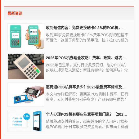
最新资讯
收到短信内容：免费更换刷卡0.3%的POS机，可以相信吗？
收到声称"免费更换刷卡0.3%费率POS机"的短信不
可相信，这属于典型的诈骗手段。拉卡拉POS机的
信用卡刷卡标准费率为0.6%，扫码费率为0.38%，
0.3%的费率远低于行业正常水平，存在重大欺诈风
险。以下结合权威信息分析原因及应对建议：
2026年POS机办理全攻略：费率、政策、避坑一篇讲清
2026年已过半，支付行业风云变幻，想办POS机
的朋友却常陷入迷茫：新规有哪些？如何避坑？今
天一文讲透2026年POS机办理的核心要点，从费
率标准到避坑指南，助你明明白白办理，安安心心
使用！
惠商通POS机费率多少？2026最新费率标准及办理全攻略
本文为你详细解答：惠商通POS机刷卡费率、扫码
费率、云闪付费率分别是多少？产品有哪些优势？
个人和商户如何办理？一文看懂。
个人办理POS机有哪些注意事项和门道？（2026最新避坑指南）
随着移动支付的普及，越来越多的个人用户开始办
理POS机用于日常收款或资金周转。但市面上机器
品牌多、套路深，如果不了解其中的注意事项和门
道，很容易踩坑。本文为你全面拆解个人办理POS