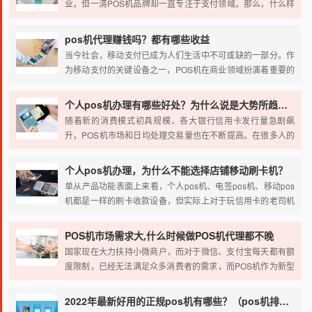
业，但一清POS机品牌却一直专注于支付领域。那么，什么样
的POS机品牌才能被称为一清机呢？许多人认为，只有拥有支
付牌照的公司才能称为一清POS机。然而，支付牌照通常指的
pos机代理赚钱吗？都有哪些收益
是支付业务许可证，其目的是加强对非金融机构从事支付业务
当今社会，移动支付已成为人们生活中不可或缺的一部分。作
的管理。
为移动支付的关键设备之一，POS机在商业领域扮演着重要的
角色。你是否想要探索POS机代理行业的潜力？是否好奇POS
机代理是否能够带来可观的收益？让我们一起来揭开这个行业
个人pos机办理有哪些好处？为什么说是大势所趋呢？
的奥秘。
随着新的消费模式初具规模、各大银行信用卡发行量急剧飙
升，POS机市场和日均处理交易量也在不断提高。在很多人的
传统观念里：只有企业才需要 办理pos机，其实不仅仅是企
业，个人也可以办理pos机。下面小编就来告诉你个人办理
个人pos机办理，为什么不能选择店铺移动刷卡机？
POS机的几大好处。
单从产品功能表面上来看，个人pos机、电签pos机、移动pos
机都是一样的刷卡收款设备，但实际上对于玩信用卡的老司机
用户来说，它们还是存在着很大区别的；使用恰当，卡是你
的，额度还能提高；使用不当，随时可能封卡降额。
POS机市场需求大,什么时候做POS机代理都不晚
国家现在大力扶持小微商户，而对于微信、支付宝每天都有额
度限制，已经无法满足众多消费者的需求，而POS机作为新型
的智能移动终端，拥有多种支付方式，更能满足消费者的需
要，那么POS机的市场需求也会越来越大，所以说做POS机代
2022年最新好用的正规pos机有哪些？（pos机排行榜前十名）
理什么时候都不算晚。