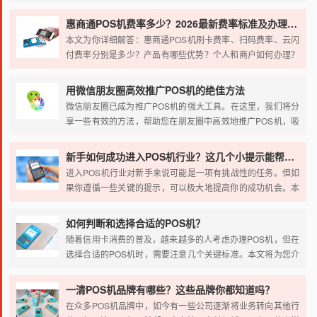
办理的核心要点，从费率标准到避坑指南，助你明明白白办
理，安安心心使用！
惠商通POS机费率多少？2026最新费率标准及办理全攻略
本文为你详细解答：惠商通POS机刷卡费率、扫码费率、云闪
付费率分别是多少？产品有哪些优势？个人和商户如何办理？
一文看懂。
用微信朋友圈高效推广POS机的绝佳方法
微信朋友圈已成为推广POS机的强大工具。在这里，我们将分
享一些有效的方法，帮助您在朋友圈中高效地推广POS机，吸
引更多潜在客户。
新手如何成功进入POS机行业？这几个小提示能帮助你！
进入POS机行业对新手来说可能是一项有挑战性的任务。但如
果你遵循一些关键的提示，可以极大地提高你的成功机会。本
文将探讨进入POS机代理行业的关键因素，以及新手应该注意
的一些要点。
如何判断和选择合适的POS机？
随着信用卡消费的普及，越来越多的人考虑办理POS机，但在
选择合适的POS机时，需要注意几个关键标准。本文将为您介
绍三个重要的选择标准，帮助您判断和选择安全可靠的POS
机，确保资金安全并避免影响信用卡使用。现在就让我们一起
一清POS机品牌有哪些？这些品牌你都知道吗？
来了解吧！
在众多POS机品牌中，如今有一些公司逐渐将业务转向其他行