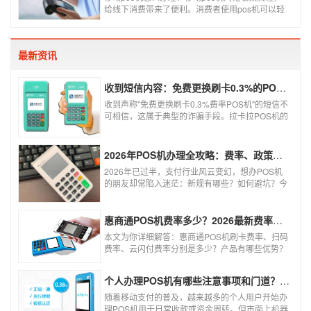
给线下消费带来了便利。消费者使用pos机可以轻
松刷卡支付，免带大额现金出门，经营者可以免去
假钞找零烦恼，提高经营效率。那么移动pos机要
怎样申请呢？
最新资讯
收到短信内容：免费更换刷卡0.3%的POS机，可以相信吗？
收到声称"免费更换刷卡0.3%费率POS机"的短信不
可相信，这属于典型的诈骗手段。拉卡拉POS机的
信用卡刷卡标准费率为0.6%，扫码费率为0.38%，
0.3%的费率远低于行业正常水平，存在重大欺诈
风险。以下结合权威信息分析原因及应对建议：
2026年POS机办理全攻略：费率、政策、避坑一篇讲清
2026年已过半，支付行业风云变幻，想办POS机
的朋友却常陷入迷茫：新规有哪些？如何避坑？今
天一文讲透2026年POS机办理的核心要点，从费
率标准到避坑指南，助你明明白白办理，安安心心
使用！
惠商通POS机费率多少？2026最新费率标准及办理全攻略
本文为你详细解答：惠商通POS机刷卡费率、扫码
费率、云闪付费率分别是多少？产品有哪些优势？
个人和商户如何办理？一文看懂。
个人办理POS机有哪些注意事项和门道？（2026最新避坑指南）
随着移动支付的普及，越来越多的个人用户开始办
理POS机用于日常收款或资金周转。但市面上机器