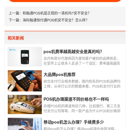
上一篇：
和融通POS机是正规的一清机吗?安不安全？
下一篇：
海科融通恒付通POS机安不安全？怎么样？
相关新闻
pos机费率越高越安全是真的吗？
业内有部分代理商因为害怕客户被别的品牌抢走，
在宣传上让很多人走进了一个误区：费率越高越安
全，费率高的pos机商户质量高，不会跳码，但...
真的是这样吗?
大品牌pos机推荐
综合支付行业相关数据，国内知名的POS机品牌均
上榜，从央行公示的数据来看，POS机支付行业的
走势依然是呈增长的趋势，在POS机品牌的排名
中，瑞银信与随行付增长率居于较快的水平，如今
POS机办理渠道不同价格也不一样吗
POS机品牌各种各样，每年支付公司都会上几个新
品牌，所以我们在选择POS机的时候，一定认证正
办理POS机的渠道有好几种，比如银行、第三方支
规一清机。
付支付公司等等，同一款产品为什么POS机价格却
又好几种，这是让很多代理都不解的问题，今天就
和大家说说为什么同一款产品会有好几个价格，究
移动pos机怎么办理？手续费多少
竟是什么原因呢？
移动pos机怎么办理？移动pos机简化收款流程，