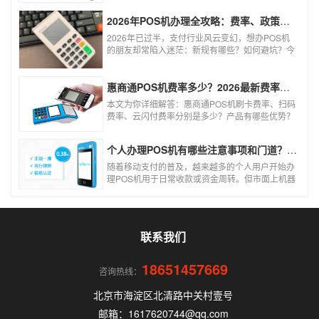
0.3%的费率远低于行业正常水平，存在重大欺诈
风险。以下结合权威信息分析原因及应对建议：
2026年POS机办理全攻略：费率、政策、避坑一篇讲清
2026年已过半，支付行业风云变幻，想办POS机
的朋友却常陷入迷茫：新规有哪些？如何避坑？今
天一文讲透2026年POS机办理的核心要点，从费
率标准到避坑指南，助你明明白白办理，安安心心
使用！
惠商通POS机费率多少？2026最新费率标准及办理全攻略
本文为你详细解答：惠商通POS机刷卡费率、扫码
费率、云闪付费率分别是多少？产品有哪些优势？
个人和商户如何办理？一文看懂。
个人办理POS机有哪些注意事项和门道？（2026最新避坑指南）
随着移动支付的普及，越来越多的个人用户开始办
理POS机用于日常收款或资金周转。但市面上机器
品牌多、套路深，如果不了解其中的注意事项和门
道，很容易踩坑。本文为你全面拆解个人办理POS
机的核心要点，帮你选到正规、安全、费率稳定的
POS机。
联系我们
18651457669
咨询热线：
北京市海淀区北清路中关村壹号
邮箱：1617620744@qq.com