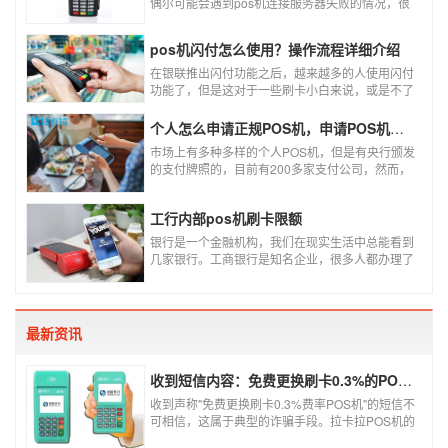
偶尔可能会遇到pos机连接服务器失败的情况，很
多朋友不知道这是什么情况，以为机子坏了，其实
不是的。接下来就给大家讲一讲pos机连接服务器
pos机闪付怎么使用？操作流程详细介绍
失败是什么原因导致的？以及出现这种情况又该如
何解决。
在银联推出闪付功能之后，越来越多的人使用闪付
功能了，但是这对于一些刷卡小白来说，或是不了
解闪付功能的人来说，就不知道该如何使用刷卡机
闪付功能，因此，针对这种情况，下面小编就来给
个人怎么申请正规POS机，申请POS机需要注意什么？
大家讲一讲POS机闪付怎么挥卡操作交易。
市场上有多种多样的个人POS机，但是有央行颁发
的支付牌照的，目前有200多家支付公司，然而，
这些有牌照的公司并不是全都做支付的，POS机做
的好的就那么几家；没有支付牌照，这种使用起来
工行内部pos机刷卡限额
就很危险了，资金不到账、被盗刷的可能性大大增
加。
银行是一个金融机构，我们在现实生活中总能看到
几家银行。工商银行是知名企业，很多人都办理了
工商银行信用卡。工商银行pos机是用来刷卡消费
的，非常方便，大多数购物场所都配有pos机。
最新资讯
收到短信内容：免费更换刷卡0.3%的POS机，可以相信吗？
收到声称"免费更换刷卡0.3%费率POS机"的短信不
可相信，这属于典型的诈骗手段。拉卡拉POS机的
信用卡刷卡标准费率为0.6%，扫码费率为0.38%，