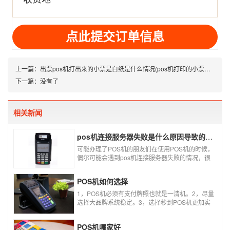
址
上一篇：
出票pos机打出来的小票是白纸是什么情况(pos机打印的小票是空白的)
下一篇：没有了
相关新闻
pos机连接服务器失败是什么原因导致的？附解决办法
可能办理了POS机的朋友们在使用POS机的时候，
偶尔可能会遇到pos机连接服务器失败的情况，很
多朋友不知道这是什么情况，以为机子坏了，其实
不是的。接下来就给大家讲一讲pos机连接服务器
POS机如何选择
失败是什么原因导致的？以及出现这种情况又该如
何解决。
1，POS机必须有支付牌照也就是一清机。2，尽量
选择大品牌系统稳定。3，选择秒到POS机更加实
用。4，个人办理必须选择第三方POS机，银行
POS机不可以资金刷自己的卡。5，商家店铺尽量
POS机哪家好
选择大POS机。6，个人使用的POS机，系统要支