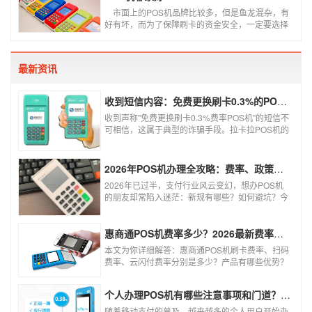
持商户智能切换智能匹配。7，必须是标准类商户
​ 市面上的POS机品牌比较多，但是鱼龙混杂，有
不可以跳类别或者跳区域。8，了解自己的需求选
好有坏，而为了保障刷卡的资金安全，一定要选择
择适合自己的产品不要一味追求低费率。
正规支付公司推出的POS机产品。如果不知道哪些
POS机牌子好，不妨看看本文盘点的十大正规pos
机支付公司排名。
最新资讯
收到短信内容：免费更换刷卡0.3%的POS机，可以相信吗？
收到声称"免费更换刷卡0.3%费率POS机"的短信不
可相信，这属于典型的诈骗手段。拉卡拉POS机的
信用卡刷卡标准费率为0.6%，扫码费率为0.38%，
0.3%的费率远低于行业正常水平，存在重大欺诈
风险。以下结合权威信息分析原因及应对建议：
2026年POS机办理全攻略：费率、政策、避坑一篇讲清
2026年已过半，支付行业风云变幻，想办POS机
的朋友却常陷入迷茫：新规有哪些？如何避坑？今
天一文讲透2026年POS机办理的核心要点，从费
率标准到避坑指南，助你明明白白办理，安安心心
使用！
惠商通POS机费率多少？2026最新费率标准及办理全攻略
本文为你详细解答：惠商通POS机刷卡费率、扫码
费率、云闪付费率分别是多少？产品有哪些优势？
个人和商户如何办理？一文看懂。
个人办理POS机有哪些注意事项和门道？（2026最新避坑指南）
随着移动支付的普及，越来越多的个人用户开始办