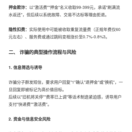
押金欺诈：
以"激活费""押金"名义收取99-399元，承诺"刷满流
水返还"，但后续以系统故障、交易不达标等理由拒退。
隐性扣费：
实际使用中可能被收取重复流量费（正规年费仅60
元左右）、服务费或通过跳码变相涨价至0.7%-0.8%3。
二、 诈骗的典型操作流程与风险
1. 信息筛选与诱导
诈骗分子群发短信，要求用户回复"1"确认"退押金"或"换机"，一
旦回复即被标记为高价值目标。
后续以"旧机将关停""费率已上调"等话术制造紧迫感，诱导用户
支付"快递费""激活费"。
2. 资金与信息安全风险