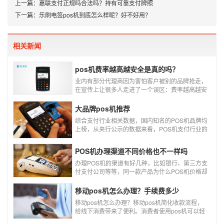
上一篇：
嘉联支付正规吗合法吗？持有可靠支付牌照
下一篇：
乐刷电签pos机到底怎么样呢？好不好用？
相关新闻
pos机费率越高越安全是真的吗？
业内有部分代理商因为害怕客户被别的品牌抢走，
在宣传上让很多人走进了一个误区：费率越高越安
全，费率高的pos机商户质量高，不会跳码，但...
真的是这样吗?
大品牌pos机推荐
综合支付行业相关数据，国内知名的POS机品牌均
上榜，从央行公示的数据来看，POS机支付行业的
走势依然是呈增长的趋势，在POS机品牌的排名
中，瑞银信与随行付增长率居于较快的水平，如今
POS机办理渠道不同价格也不一样吗
POS机品牌各种各样，每年支付公司都会上几个新
品牌，所以我们在选择POS机的时候，一定认证正
办理POS机的渠道有好几种，比如银行、第三方支
规一清机。
付支付公司等等，同一款产品为什么POS机价格却
又好几种，这是让很多代理都不解的问题，今天就
和大家说说为什么同一款产品会有好几个价格，究
移动pos机怎么办理？手续费多少
竟是什么原因呢？
移动pos机怎么办理？移动pos机简化收款流程，
给线下消费带来了便利。消费者使用pos机可以轻
松刷卡支付，免带大额现金出门，经营者可以免去