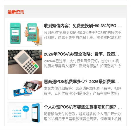
假钞找零烦恼，提高经营效率。那么移动pos机要
怎样申请呢？
最新资讯
收到短信内容：免费更换刷卡0.3%的POS机，可以相信吗？
收到声称"免费更换刷卡0.3%费率POS机"的短信不
可相信，这属于典型的诈骗手段。拉卡拉POS机的
信用卡刷卡标准费率为0.6%，扫码费率为0.38%，
0.3%的费率远低于行业正常水平，存在重大欺诈
风险。以下结合权威信息分析原因及应对建议：
2026年POS机办理全攻略：费率、政策、避坑一篇讲清
2026年已过半，支付行业风云变幻，想办POS机
的朋友却常陷入迷茫：新规有哪些？如何避坑？今
天一文讲透2026年POS机办理的核心要点，从费
率标准到避坑指南，助你明明白白办理，安安心心
使用！
惠商通POS机费率多少？2026最新费率标准及办理全攻略
本文为你详细解答：惠商通POS机刷卡费率、扫码
费率、云闪付费率分别是多少？产品有哪些优势？
个人和商户如何办理？一文看懂。
个人办理POS机有哪些注意事项和门道？（2026最新避坑指南）
随着移动支付的普及，越来越多的个人用户开始办
理POS机用于日常收款或资金周转。但市面上机器
品牌多、套路深，如果不了解其中的注意事项和门
道，很容易踩坑。本文为你全面拆解个人办理POS