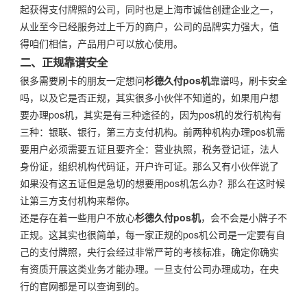
起获得支付牌照的公司，同时也是上海市诚信创建企业之一，
从业至今已经服务过上千万的商户，公司的品牌实力强大，值
得咱们相信，产品用户可以放心使用。
二、正规靠谱安全
很多需要刷卡的朋友一定想问
杉德久付pos机
靠谱吗，刷卡安全
吗，以及它是否正规，其实很多小伙伴不知道的，如果用户想
要办理pos机，其实是有三种途径的，因为pos机的发行机构有
三种：银联、银行，第三方支付机构。前两种机构办理pos机需
要用户必须需要五证且要齐全：营业执照，税务登记证，法人
身份证，组织机构代码证，开户许可证。那么又有小伙伴说了
如果没有这五证但是急切的想要用pos机怎么办？那么在这时候
让第三方支付机构来帮你。
还是存在着一些用户不放心
杉德久付pos机
，会不会是小牌子不
正规。这其实也很简单，每一家正规的pos机公司是一定要有自
己的支付牌照，央行会经过非常严苛的考核标准，确定你确实
有资质开展这类业务才能办理。一旦支付公司办理成功，在央
行的官网都是可以查询到的。