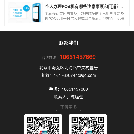
个人办理POS机有哪些注意事项和门道？（2026最新避坑指南）
随着移动支付的普及，越来越多的个人用户开始办
理POS机用于日常收款或资金周转。但市面上机器
品牌多、套路深，如果不了解其中的注意事项和门
道，很容易踩坑。本文为你全面拆解个人办理POS
机的核心要点，帮你选到正规、安全、费率稳定的
POS机。
联系我们
18651457669
咨询热线：
北京市海淀区北清路中关村壹号
邮箱：1617620744@qq.com
手机：18651457669
联系人：陈经理
了解更多