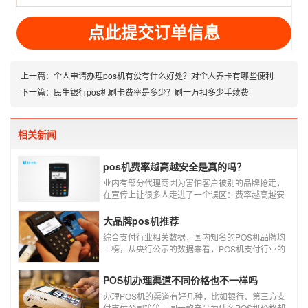
址
上一篇：
个人申请办理pos机有没有什么好处？对个人养卡有哪些便利
下一篇：
民生银行pos机刷卡费率是多少？刷一万扣多少手续费
相关新闻
pos机费率越高越安全是真的吗？
业内有部分代理商因为害怕客户被别的品牌抢走，
在宣传上让很多人走进了一个误区：费率越高越安
全，费率高的pos机商户质量高，不会跳码，但...
真的是这样吗?
大品牌pos机推荐
综合支付行业相关数据，国内知名的POS机品牌均
上榜，从央行公示的数据来看，POS机支付行业的
走势依然是呈增长的趋势，在POS机品牌的排名
中，瑞银信与随行付增长率居于较快的水平，如今
POS机办理渠道不同价格也不一样吗
POS机品牌各种各样，每年支付公司都会上几个新
品牌，所以我们在选择POS机的时候，一定认证正
办理POS机的渠道有好几种，比如银行、第三方支
规一清机。
付支付公司等等，同一款产品为什么POS机价格却