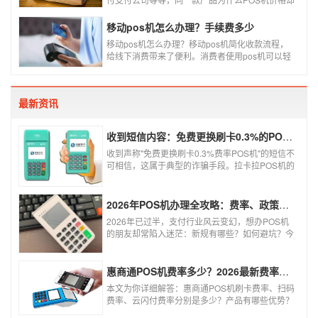
又好几种，这是让很多代理都不解的问题，今天就
和大家说说为什么同一款产品会有好几个价格，究
移动pos机怎么办理？手续费多少
竟是什么原因呢？
移动pos机怎么办理？移动pos机简化收款流程，
给线下消费带来了便利。消费者使用pos机可以轻
松刷卡支付，免带大额现金出门，经营者可以免去
假钞找零烦恼，提高经营效率。那么移动pos机要
怎样申请呢？
最新资讯
收到短信内容：免费更换刷卡0.3%的POS机，可以相信吗？
收到声称"免费更换刷卡0.3%费率POS机"的短信不
可相信，这属于典型的诈骗手段。拉卡拉POS机的
信用卡刷卡标准费率为0.6%，扫码费率为0.38%，
0.3%的费率远低于行业正常水平，存在重大欺诈
风险。以下结合权威信息分析原因及应对建议：
2026年POS机办理全攻略：费率、政策、避坑一篇讲清
2026年已过半，支付行业风云变幻，想办POS机
的朋友却常陷入迷茫：新规有哪些？如何避坑？今
天一文讲透2026年POS机办理的核心要点，从费
率标准到避坑指南，助你明明白白办理，安安心心
使用！
惠商通POS机费率多少？2026最新费率标准及办理全攻略
本文为你详细解答：惠商通POS机刷卡费率、扫码
费率、云闪付费率分别是多少？产品有哪些优势？
个人和商户如何办理？一文看懂。