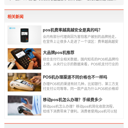
相关新闻
pos机费率越高越安全是真的吗？
业内有部分代理商因为害怕客户被别的品牌抢走，
在宣传上让很多人走进了一个误区：费率越高越安
全，费率高的pos机商户质量高，不会跳码，但...
真的是这样吗?
大品牌pos机推荐
综合支付行业相关数据，国内知名的POS机品牌均
上榜，从央行公示的数据来看，POS机支付行业的
走势依然是呈增长的趋势，在POS机品牌的排名
中，瑞银信与随行付增长率居于较快的水平，如今
POS机办理渠道不同价格也不一样吗
POS机品牌各种各样，每年支付公司都会上几个新
品牌，所以我们在选择POS机的时候，一定认证正
办理POS机的渠道有好几种，比如银行、第三方支
规一清机。
付支付公司等等，同一款产品为什么POS机价格却
又好几种，这是让很多代理都不解的问题，今天就
和大家说说为什么同一款产品会有好几个价格，究
移动pos机怎么办理？手续费多少
竟是什么原因呢？
移动pos机怎么办理？移动pos机简化收款流程，
给线下消费带来了便利。消费者使用pos机可以轻
松刷卡支付，免带大额现金出门，经营者可以免去
假钞找零烦恼，提高经营效率。那么移动pos机要
怎样申请呢？