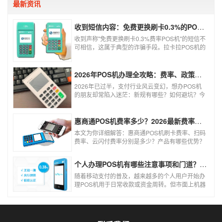
最新资讯
收到短信内容：免费更换刷卡0.3%的POS机，可以相信吗？
收到声称"免费更换刷卡0.3%费率POS机"的短信不
可相信，这属于典型的诈骗手段。拉卡拉POS机的
信用卡刷卡标准费率为0.6%，扫码费率为0.38%，
0.3%的费率远低于行业正常水平，存在重大欺诈
风险。以下结合权威信息分析原因及应对建议：
2026年POS机办理全攻略：费率、政策、避坑一篇讲清
2026年已过半，支付行业风云变幻，想办POS机
的朋友却常陷入迷茫：新规有哪些？如何避坑？今
天一文讲透2026年POS机办理的核心要点，从费
率标准到避坑指南，助你明明白白办理，安安心心
使用！
惠商通POS机费率多少？2026最新费率标准及办理全攻略
本文为你详细解答：惠商通POS机刷卡费率、扫码
费率、云闪付费率分别是多少？产品有哪些优势？
个人和商户如何办理？一文看懂。
个人办理POS机有哪些注意事项和门道？（2026最新避坑指南）
随着移动支付的普及，越来越多的个人用户开始办
理POS机用于日常收款或资金周转。但市面上机器
品牌多、套路深，如果不了解其中的注意事项和门
道，很容易踩坑。本文为你全面拆解个人办理POS
机的核心要点，帮你选到正规、安全、费率稳定的
POS机。