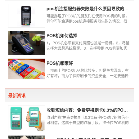
pos机连接服务器失败是什么原因导致的？附解决办法
可能办理了POS机的朋友们在使用POS机的时候，
偶尔可能会遇到pos机连接服务器失败的情况，很
多朋友不知道这是什么情况，以为机子坏了，其实
不是的。接下来就给大家讲一讲pos机连接服务器
POS机如何选择
失败是什么原因导致的？以及出现这种情况又该如
何解决。
1，POS机必须有支付牌照也就是一清机。2，尽量
选择大品牌系统稳定。3，选择秒到POS机更加实
用。4，个人办理必须选择第三方POS机，银行
POS机不可以资金刷自己的卡。5，商家店铺尽量
POS机哪家好
选择大POS机。6，个人使用的POS机，系统要支
持商户智能切换智能匹配。7，必须是标准类商户
​ 市面上的POS机品牌比较多，但是鱼龙混杂，有
不可以跳类别或者跳区域。8，了解自己的需求选
好有坏，而为了保障刷卡的资金安全，一定要选择
择适合自己的产品不要一味追求低费率。
正规支付公司推出的POS机产品。如果不知道哪些
POS机牌子好，不妨看看本文盘点的十大正规pos
机支付公司排名。
最新资讯
收到短信内容：免费更换刷卡0.3%的POS机，可以相信吗？
收到声称"免费更换刷卡0.3%费率POS机"的短信不
可相信，这属于典型的诈骗手段。拉卡拉POS机的
信用卡刷卡标准费率为0.6%，扫码费率为0.38%，
0.3%的费率远低于行业正常水平，存在重大欺诈
风险。以下结合权威信息分析原因及应对建议：