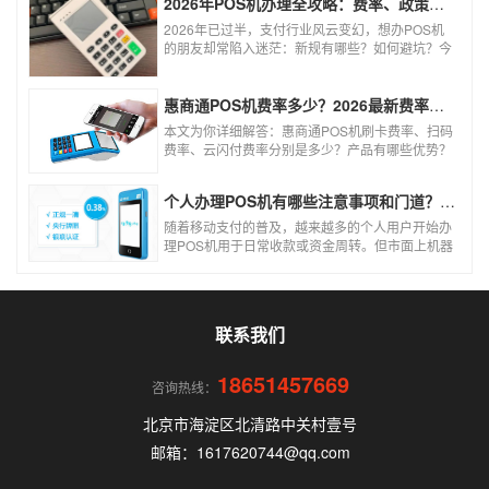
2026年POS机办理全攻略：费率、政策、避坑一篇讲清
2026年已过半，支付行业风云变幻，想办POS机
的朋友却常陷入迷茫：新规有哪些？如何避坑？今
天一文讲透2026年POS机办理的核心要点，从费
率标准到避坑指南，助你明明白白办理，安安心心
使用！
惠商通POS机费率多少？2026最新费率标准及办理全攻略
本文为你详细解答：惠商通POS机刷卡费率、扫码
费率、云闪付费率分别是多少？产品有哪些优势？
个人和商户如何办理？一文看懂。
个人办理POS机有哪些注意事项和门道？（2026最新避坑指南）
随着移动支付的普及，越来越多的个人用户开始办
理POS机用于日常收款或资金周转。但市面上机器
品牌多、套路深，如果不了解其中的注意事项和门
道，很容易踩坑。本文为你全面拆解个人办理POS
机的核心要点，帮你选到正规、安全、费率稳定的
POS机。
联系我们
18651457669
咨询热线：
北京市海淀区北清路中关村壹号
邮箱：1617620744@qq.com