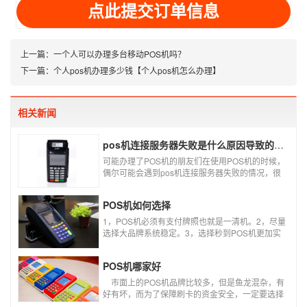
上一篇：
一个人可以办理多台移动POS机吗？
下一篇：
个人pos机办理多少钱【个人pos机怎么办理】
相关新闻
pos机连接服务器失败是什么原因导致的？附解决办法
可能办理了POS机的朋友们在使用POS机的时候，
偶尔可能会遇到pos机连接服务器失败的情况，很
多朋友不知道这是什么情况，以为机子坏了，其实
不是的。接下来就给大家讲一讲pos机连接服务器
POS机如何选择
失败是什么原因导致的？以及出现这种情况又该如
何解决。
1，POS机必须有支付牌照也就是一清机。2，尽量
选择大品牌系统稳定。3，选择秒到POS机更加实
用。4，个人办理必须选择第三方POS机，银行
POS机不可以资金刷自己的卡。5，商家店铺尽量
POS机哪家好
选择大POS机。6，个人使用的POS机，系统要支
持商户智能切换智能匹配。7，必须是标准类商户
​ 市面上的POS机品牌比较多，但是鱼龙混杂，有
不可以跳类别或者跳区域。8，了解自己的需求选
好有坏，而为了保障刷卡的资金安全，一定要选择
择适合自己的产品不要一味追求低费率。
正规支付公司推出的POS机产品。如果不知道哪些