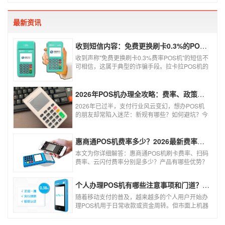
POS机牌子好，不妨看看本文盘点的十大正规pos
机支付公司排名。
最新资讯
收到短信内容：免费更换刷卡0.3%的POS机，可以相信吗？
收到声称"免费更换刷卡0.3%费率POS机"的短信不
可相信，这属于典型的诈骗手段。拉卡拉POS机的
信用卡刷卡标准费率为0.6%，扫码费率为0.38%，
0.3%的费率远低于行业正常水平，存在重大欺诈
风险。以下结合权威信息分析原因及应对建议：
2026年POS机办理全攻略：费率、政策、避坑一篇讲清
2026年已过半，支付行业风云变幻，想办POS机
的朋友却常陷入迷茫：新规有哪些？如何避坑？今
天一文讲透2026年POS机办理的核心要点，从费
率标准到避坑指南，助你明明白白办理，安安心心
使用！
惠商通POS机费率多少？2026最新费率标准及办理全攻略
本文为你详细解答：惠商通POS机刷卡费率、扫码
费率、云闪付费率分别是多少？产品有哪些优势？
个人和商户如何办理？一文看懂。
个人办理POS机有哪些注意事项和门道？（2026最新避坑指南）
随着移动支付的普及，越来越多的个人用户开始办
理POS机用于日常收款或资金周转。但市面上机器
品牌多、套路深，如果不了解其中的注意事项和门
道，很容易踩坑。本文为你全面拆解个人办理POS