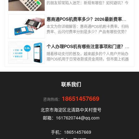
的朋友却常陷入迷茫：新规有哪些？如何避坑？今
天一文讲透2026年POS机办理的核心要点，从费
率标准到避坑指南，助你明明白白办理，安安心心
使用！
惠商通POS机费率多少？2026最新费率标准及办理全攻略
本文为你详细解答：惠商通POS机刷卡费率、扫码
费率、云闪付费率分别是多少？产品有哪些优势？
个人和商户如何办理？一文看懂。
个人办理POS机有哪些注意事项和门道？（2026最新避坑指南）
随着移动支付的普及，越来越多的个人用户开始办
理POS机用于日常收款或资金周转。但市面上机器
品牌多、套路深，如果不了解其中的注意事项和门
道，很容易踩坑。本文为你全面拆解个人办理POS
机的核心要点，帮你选到正规、安全、费率稳定的
POS机。
联系我们
18651457669
咨询热线：
北京市海淀区北清路中关村壹号
邮箱：1617620744@qq.com
手机：18651457669