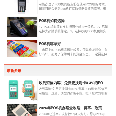
可能办理了POS机的朋友们在使用POS机的时候，
偶尔可能会遇到pos机连接服务器失败的情况，很
多朋友不知道这是什么情况，以为机子坏了，其实
不是的。接下来就给大家讲一讲pos机连接服务器
POS机如何选择
失败是什么原因导致的？以及出现这种情况又该如
何解决。
1，POS机必须有支付牌照也就是一清机。2，尽量
选择大品牌系统稳定。3，选择秒到POS机更加实
用。4，个人办理必须选择第三方POS机，银行
POS机不可以资金刷自己的卡。5，商家店铺尽量
POS机哪家好
选择大POS机。6，个人使用的POS机，系统要支
持商户智能切换智能匹配。7，必须是标准类商户
​ 市面上的POS机品牌比较多，但是鱼龙混杂，有
不可以跳类别或者跳区域。8，了解自己的需求选
好有坏，而为了保障刷卡的资金安全，一定要选择
择适合自己的产品不要一味追求低费率。
正规支付公司推出的POS机产品。如果不知道哪些
POS机牌子好，不妨看看本文盘点的十大正规pos
机支付公司排名。
最新资讯
收到短信内容：免费更换刷卡0.3%的POS机，可以相信吗？
收到声称"免费更换刷卡0.3%费率POS机"的短信不
可相信，这属于典型的诈骗手段。拉卡拉POS机的
信用卡刷卡标准费率为0.6%，扫码费率为0.38%，
0.3%的费率远低于行业正常水平，存在重大欺诈
风险。以下结合权威信息分析原因及应对建议：
2026年POS机办理全攻略：费率、政策、避坑一篇讲清
2026年已过半，支付行业风云变幻，想办POS机