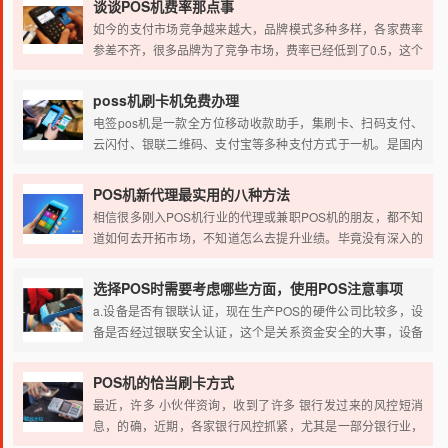
谈谈POS机费率那点事
我们应该根据哪些方面来选择POS机呢？小编这里总结三点：
如今的支付市场竞争越来越大，品牌模式多种多样，各家费率
商户、费率、售后。
参差不齐，很多品牌为了竞争市场，费率已经低到了0.5，这个
费率对于懂POS机的人来说，很容易分辨，但是对于一些小白
来说，估计很容易上当，具体怎么回事，下面我们会详细说
poss机刷卡机免费办理
说。
电签pos机是一款全方位移动收款助手，集刷卡、扫码支付、
云闪付、银联二维码、支付宝等多种支付方式于一机。是国内
领先的移动支付、智慧营销和创新金融的综合性收款终端。旨
在为个人小微商户、个体工商户、企业提供全面、智慧、精准
POS机新代理最实用的八种方法
的综合性收款解决方案，致力于成为传统支付升级转型的助推
相信很多刚入POS机行业的代理或兼职POS机的朋友，都不知
器。poss机刷卡机免费办理，poss机刷卡机免费领取，poss机
道如何去开拓市场，不知道怎么去提升业绩。毕竟没有深入的
刷卡机免费送！
经验，没有一定的客户资源积累，脑子里没有一个完整的思
路。
选择POS时需要考虑哪些方面，使用POS注意事项
a.设备是否有银联认证，现在生产POS的硬件公司比较多，设
备是否经过银联安全认证，这个是关系资金安全的大事，设备
好坏，设备兼容性，刷卡灵敏度，这些都跟设备好坏息息相
关，假如手机刷卡器的硬件设备不达标，使用时就会产生有很
POS机的恰当刷卡方式
多问题。有可能会发生，设备是用不了的，还有就是可能会出
最近，许多 小伙伴资询，收到了许多 银行发过来的风控短消
现刷卡的时候反应不灵敏，导致每次刷卡都不成功
息，的确，近期，各家银行风控抓紧，尤其是一部分银行业，
也有许多 银行限定交易，额度限定等难题，那麼应当如何解决