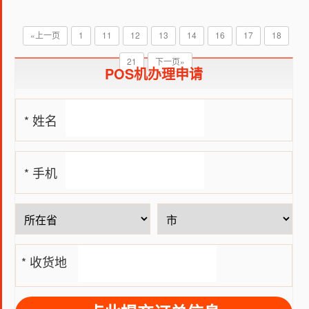
这类难题呢？今日，大家就一起来看一下。
«上一页
1
11
12
13
14
16
17
18
21
下一页»
POS机办理申请
* 姓名
* 手机
号
* 收货地
址