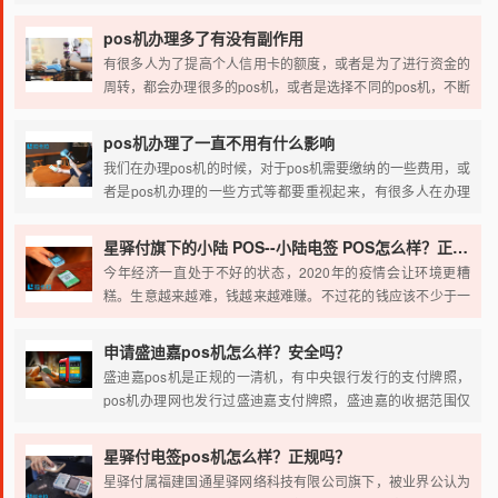
否是正规等都要进行详细的对比，具体的pos机办理的时候需
要注意什么呢？下面我来简单介绍一下。
pos机办理多了有没有副作用
有很多人为了提高个人信用卡的额度，或者是为了进行资金的
周转，都会办理很多的pos机，或者是选择不同的pos机，不断
的去刷信用卡，进行资金的周转等等，但是也有人担心pos机
办理多了，很可能会给自己带来一定的影响，具体的pos机办
pos机办理了一直不用有什么影响
理多了有没有副作用呢?下面我来简单介绍一下。
我们在办理pos机的时候，对于pos机需要缴纳的一些费用，或
者是pos机办理的一些方式等都要重视起来，有很多人在办理
pos机的时候，也是被办理人员说的非常的激动，所以头脑一
热就会办理pos机，但是在办理完毕之后也一直没有使用。具
星驿付旗下的小陆 POS--小陆电签 POS怎么样？正规吗？
体的pos机办理了一直不用有什么影响吗?下面我们来介绍一
今年经济一直处于不好的状态，2020年的疫情会让环境更糟
下。
糕。生意越来越难，钱越来越难赚。不过花的钱应该不少于一
分，而且很多信用卡现金流有困难，要申请POS机才能从信用
卡提现。2020年，POS机市场。
申请盛迪嘉pos机怎么样？安全吗？
盛迪嘉pos机是正规的一清机，有中央银行发行的支付牌照，
pos机办理网也发行过盛迪嘉支付牌照，盛迪嘉的收据范围仅
限于北京、上海、广东、海南、广西5个省市地区，即北京、
上海、广东、海南、广西5个地区。
星驿付电签pos机怎么样？正规吗？
星驿付属福建国通星驿网络科技有限公司旗下，被业界公认为