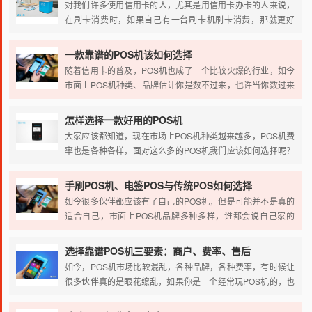
对我们许多使用信用卡的人，尤其是用信用卡办卡的人来说，
机，以及怎样去使用POS机的问题，为大家进行详细的介绍。
在刷卡消费时，如果自己有一台刷卡机刷卡消费，那就更好
了，这对我们养卡更有利。所以这就需要处理正规 POS机的需
求了。但对一些刷卡白户来说，想申请银联 POS机却不知如何
一款靠谱的POS机该如何选择
下手，所以，下面小编就给大家介绍一下正规 POS机办理在哪
随着信用卡的普及，POS机也成了一个比较火爆的行业，如今
里申请。
市面上POS机种类、品牌估计你是数不过来，也许当你数过来
的时候，新的品牌新的种类已经上市了，所以怎么选择POS机
就成了小白们的一大问题，那么，选择POS机应该注意哪些问
怎样选择一款好用的POS机
题呢？
大家应该都知道，现在市场上POS机种类越来越多，POS机费
率也是各种各样，面对这么多的POS机我们应该如何选择呢？
小编总结以下几点，希望对大家有所帮助。
手刷POS机、电签POS与传统POS如何选择
如今很多伙伴都应该有了自己的POS机，但是可能并不是真的
适合自己，市面上POS机品牌多种多样，谁都会说自己家的
POS机好，很多小白根本不知道如何选择，今天小编就总结一
下市面上主流的POS机。
选择靠谱POS机三要素：商户、费率、售后
如今，POS机市场比较混乱，各种品牌，各种费率，有时候让
很多伙伴真的是眼花缭乱，如果你是一个经常玩POS机的，也
应该知道，虽然POS机品牌众多，不过做的好的就那么几家，
我们选择POS机的时候只要选择排名靠前的品牌就好，那么，