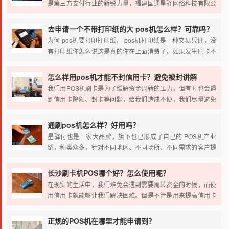
是第三方支付行业的新锐力量，福建国通星驿网络科技有限公
司成立于2010年6月，是一家专业从事银行卡收单综合支付服
务的第三方支付机构，其股东为新大陆数字技术(000997)有限
去申请一个不带打印纸的大 pos机怎么样？可靠吗？
公司。国家通星驿拥有人民银行颁发的全国性展业《支付业务
为何 pos机要打印打印纸， pos机打印纸是一种交易凭证，没
许可证》(Z2012235000011)，已与中国银联、中国邮政等多
有打印纸你怎么说这是真的你在上面消费了，如果发生刷卡不
家大企业集团建立了长期战略合作关系。
到帐的情况，你提供什么查询交易记录，从那以后打印纸看起
来是非常珍贵的。Pos刷卡不仅需要打印纸，而且打印纸上的
怎么样用pos机才能不封信用卡？避免被封讲解
小票你要保留超过一年才能使用。
我们用POS机刷卡是为了缓解资金周转的压力，但有时也会遇
到信用卡降额、封卡等问题，给我们造成不便，我们尽量避免
这些情况的发生。
通刷pos机怎么样？好用吗？
星驿付也是一家大品牌，旗下也已形成了自己的 POS机产业
链，种类众多，针对不同地区、不同场所、不同需求的客户提
供不同的安全、方便的收款终端。星驿付是通刷 POS机是为小
商户量身打造的蓝牙POS机，正规一清，365天，每天都有账
长沙刷卡机POS哪个好？怎么使用呢？
单，养卡无忧。
在现实的生活中，我们难免会遇到需要周转资金的时候，而使
用信用卡就能够让我们解决困难。但是不管是用来提高信用卡
的额度，或者是解决自己困难的事情都要办理POS机，而对于
这方面不了解的人群，在接触POS机的时候，可能会有一些事
正规的POS机在哪里才能申请到？
项不太清楚，所以在下面的文章中主要针对于选择哪一个POS