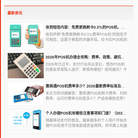
最新资讯
收到短信内容：免费更换刷卡0.3%的POS机，可以相信吗？
收到声称"免费更换刷卡0.3%费率POS机"的短信不
可相信，这属于典型的诈骗手段。拉卡拉POS机的
信用卡刷卡标准费率为0.6%，扫码费率为0.38%，
0.3%的费率远低于行业正常水平，存在重大欺诈风
险。以下结合权威信息分析原因及应对建议：
2026年POS机办理全攻略：费率、政策、避坑一篇讲清
2026年已过半，支付行业风云变幻，想办POS机
的朋友却常陷入迷茫：新规有哪些？如何避坑？今
天一文讲透2026年POS机办理的核心要点，从费
率标准到避坑指南，助你明明白白办理，安安心心
使用！
惠商通POS机费率多少？2026最新费率标准及办理全攻略
本文为你详细解答：惠商通POS机刷卡费率、扫码
费率、云闪付费率分别是多少？产品有哪些优势？
个人和商户如何办理？一文看懂。
个人办理POS机有哪些注意事项和门道？（2026最新避坑指南）
随着移动支付的普及，越来越多的个人用户开始办
理POS机用于日常收款或资金周转。但市面上机器
品牌多、套路深，如果不了解其中的注意事项和门
道，很容易踩坑。本文为你全面拆解个人办理POS