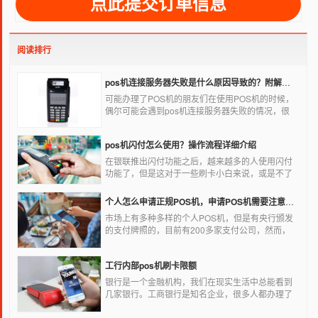
阅读排行
pos机连接服务器失败是什么原因导致的？附解决办法
可能办理了POS机的朋友们在使用POS机的时候，
偶尔可能会遇到pos机连接服务器失败的情况，很
多朋友不知道这是什么情况，以为机子坏了，其实
不是的。接下来就给大家讲一讲pos机连接服务器
pos机闪付怎么使用？操作流程详细介绍
失败是什么原因导致的？以及出现这种情况又该如
何解决。
在银联推出闪付功能之后，越来越多的人使用闪付
功能了，但是这对于一些刷卡小白来说，或是不了
解闪付功能的人来说，就不知道该如何使用刷卡机
闪付功能，因此，针对这种情况，下面小编就来给
个人怎么申请正规POS机，申请POS机需要注意什么？
大家讲一讲POS机闪付怎么挥卡操作交易。
市场上有多种多样的个人POS机，但是有央行颁发
的支付牌照的，目前有200多家支付公司，然而，
这些有牌照的公司并不是全都做支付的，POS机做
的好的就那么几家；没有支付牌照，这种使用起来
工行内部pos机刷卡限额
就很危险了，资金不到账、被盗刷的可能性大大增
加。
银行是一个金融机构，我们在现实生活中总能看到
几家银行。工商银行是知名企业，很多人都办理了
工商银行信用卡。工商银行pos机是用来刷卡消费
的，非常方便，大多数购物场所都配有pos机。