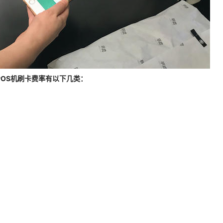
POS机刷卡费率有以下几类：