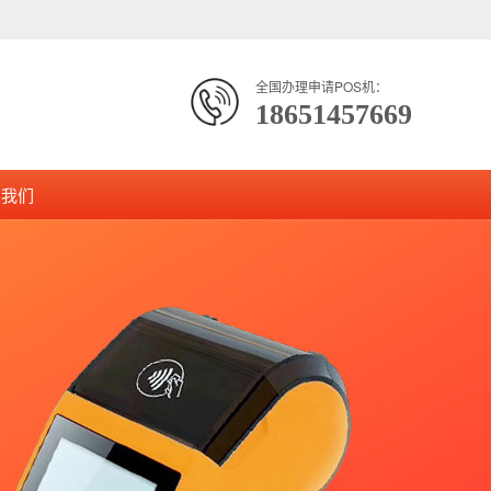
全国办理申请POS机：
18651457669
系我们