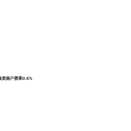
类商户费率0.6%