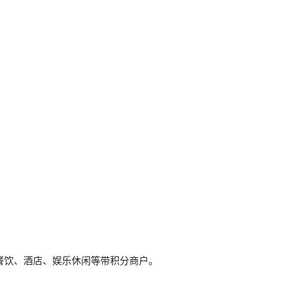
餐饮、酒店、娱乐休闲等带积分商户。