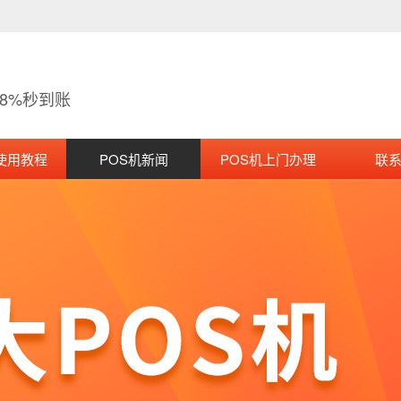
38%秒到账
使用教程
POS机新闻
POS机上门办理
联