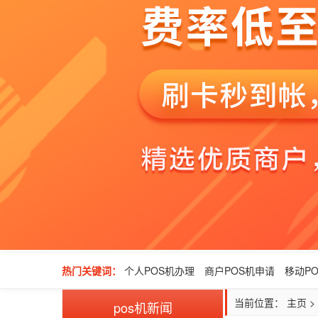
热门关键词：
个人POS机办理
商户POS机申请
移动P
当前位置：
主页
>
pos机新闻