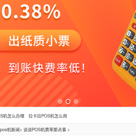
OS机怎么办理
拉卡拉POS机怎么用
pos机新闻
> 谈谈POS机费率那点事 >