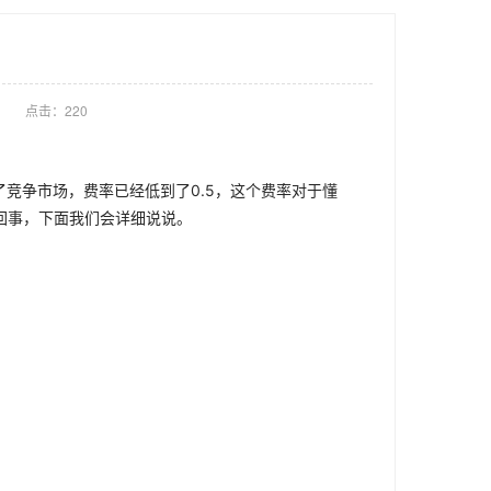
点击：
220
竞争市场，费率已经低到了0.5，这个费率对于懂
回事，下面我们会详细说说。