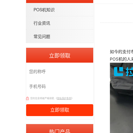
POS机知识
行业资讯
常见问题
如今的支付
立即领取
POS机的
您的信息将被严格保密,《
隐私保护条例
》
热门产品