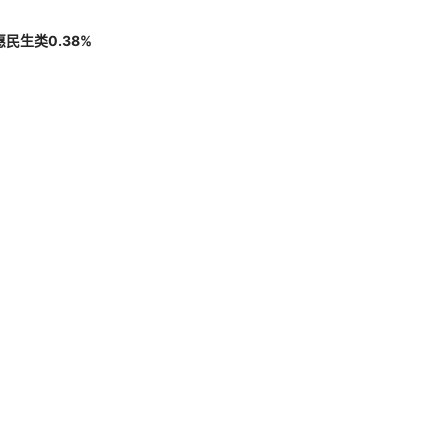
民生类0.38%