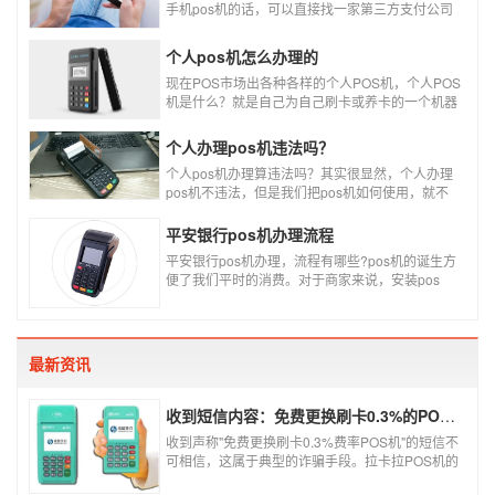
手机pos机的话，可以直接找一家第三方支付公司
办理。
个人pos机怎么办理的
现在POS市场出各种各样的个人POS机，个人POS
机是什么？就是自己为自己刷卡或养卡的一个机器
设备产品，称个人POS机。
个人办理pos机违法吗？
个人pos机办理算违法吗？其实很显然，个人办理
pos机不违法，但是我们把pos机如何使用，就不
一定违不违法了，比如我们拿着pos机去恶意套
现，套现不换，那么我们这样使用pos机肯定就是
平安银行pos机办理流程
违法的，只有我们在安全的使用之下，我们的个人
平安银行pos机办理，流程有哪些?pos机的诞生方
办理的pos机才是正规的，但是自己刷自己信用卡
便了我们平时的消费。对于商家来说，安装pos
用自己的pos机，这样只是算违规，只要我们按时
机，交易结算更为方便，可以避免假币的出现和现
还款就不会违法。违法其实是有基础的，那就是侵
金存放的安全。
害了他人的权益，扰乱了银行的金融秩序，如果不
干扰到他人，不恶意套现银行，那么我们的行为犯
不到违法的地步。
最新资讯
收到短信内容：免费更换刷卡0.3%的POS机，可以相信吗？
收到声称"免费更换刷卡0.3%费率POS机"的短信不
可相信，这属于典型的诈骗手段。拉卡拉POS机的
信用卡刷卡标准费率为0.6%，扫码费率为0.38%，