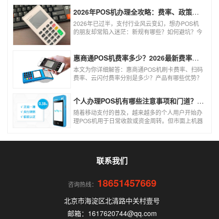
0.3%的费率远低于行业正常水平，存在重大欺诈
风险。以下结合权威信息分析原因及应对建议：
2026年POS机办理全攻略：费率、政策、避坑一篇讲清
2026年已过半，支付行业风云变幻，想办POS机
的朋友却常陷入迷茫：新规有哪些？如何避坑？今
天一文讲透2026年POS机办理的核心要点，从费
率标准到避坑指南，助你明明白白办理，安安心心
使用！
惠商通POS机费率多少？2026最新费率标准及办理全攻略
本文为你详细解答：惠商通POS机刷卡费率、扫码
费率、云闪付费率分别是多少？产品有哪些优势？
个人和商户如何办理？一文看懂。
个人办理POS机有哪些注意事项和门道？（2026最新避坑指南）
随着移动支付的普及，越来越多的个人用户开始办
理POS机用于日常收款或资金周转。但市面上机器
品牌多、套路深，如果不了解其中的注意事项和门
道，很容易踩坑。本文为你全面拆解个人办理POS
机的核心要点，帮你选到正规、安全、费率稳定的
POS机。
联系我们
18651457669
咨询热线：
北京市海淀区北清路中关村壹号
邮箱：1617620744@qq.com