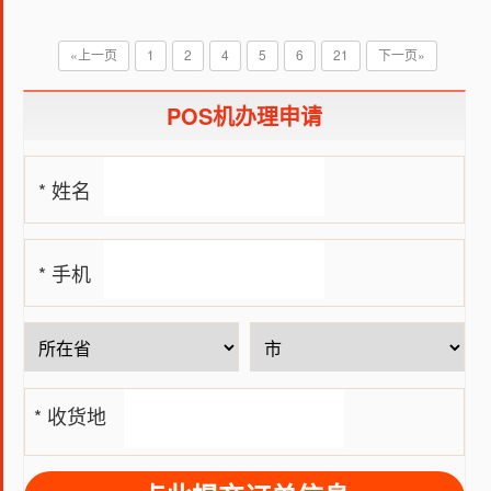
«上一页
1
2
4
5
6
21
下一页»
POS机办理申请
* 姓名
* 手机
号
* 收货地
址