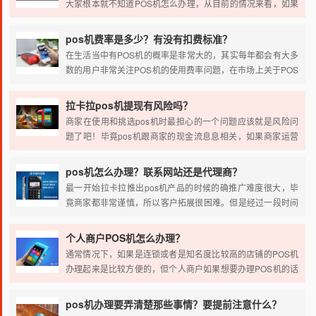
大家根本就不知道POS机怎么办理，从目前的情况来看，如果
我们真的打算办理POS机的话，就一定要考虑到方方面面的问
题，如何进行有效办理?
pos机费率是多少？有没有扣费标准？
在生活当中有POS机的概率是非常大的，其实每年都会有大多
数的用户非常关注POS机的使用费率问题，在市场上关于POS
机的费率本身就不是统一规定的，不同品牌的占比在使用的时
候多多少少都会有所不同，那么在本年度的POS机费率又是多
拉卡拉pos机提现有风险吗？
少?我们在进行实际使用的过程当中，可能大家对于这些费率
商家在使用和挑选pos机时最担心的一个问题应该就是风险问
了解的并不是特别透彻。
题了吧！毕竟pos机跟商家的现金流息息相关，如果商家运营
比较稳定的话，一天的现金流甚至有好几百万，所以这个担心
也是应该的。不过在传统认知里的经典金融平台推出的pos机
pos机怎么办理？联系网站还是代理商？
不仅提现速度很慢，在手续费的收取上也比较高，这一点让商
最一开始拉卡拉推出pos机产品的时候的确推广难度很大，毕
家很头疼。
竟商家都非常谨慎，所以客户拓展很困难。但是经过一段时间
发展和积累以后，因为更多的客户已经认识到拉卡拉产品的不
一样之处，所以申领拉卡拉pos机的人数越来越多。
个人商户POS机怎么办理？
通常情况下，如果是连锁或者是知名度比较高的店铺的POS机
办理起来是比较方便的，但个人商户如果想要办理POS机的话
就比较麻烦了，那也并不是完全不能办理，所以今天就来给大
家简单的介绍一下个人商户POS机怎么办理？
pos机办理要弄清楚那些事情？要提前注意什么？