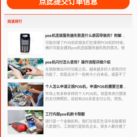
阅读排行
pos机连接服务器失败是什么原因导致的？附解决办法
可能办理了POS机的朋友们在使用POS机的时候，
偶尔可能会遇到pos机连接服务器失败的情况，很
多朋友不知道这是什么情况，以为机子坏了，其实
不是的。接下来就给大家讲一讲pos机连接服务器
pos机闪付怎么使用？操作流程详细介绍
失败是什么原因导致的？以及出现这种情况又该如
何解决。
在银联推出闪付功能之后，越来越多的人使用闪付
功能了，但是这对于一些刷卡小白来说，或是不了
解闪付功能的人来说，就不知道该如何使用刷卡机
闪付功能，因此，针对这种情况，下面小编就来给
个人怎么申请正规POS机，申请POS机需要注意什么？
大家讲一讲POS机闪付怎么挥卡操作交易。
市场上有多种多样的个人POS机，但是有央行颁发
的支付牌照的，目前有200多家支付公司，然而，
这些有牌照的公司并不是全都做支付的，POS机做
的好的就那么几家；没有支付牌照，这种使用起来
工行内部pos机刷卡限额
就很危险了，资金不到账、被盗刷的可能性大大增
加。
银行是一个金融机构，我们在现实生活中总能看到
几家银行。工商银行是知名企业，很多人都办理了
工商银行信用卡。工商银行pos机是用来刷卡消费
的，非常方便，大多数购物场所都配有pos机。