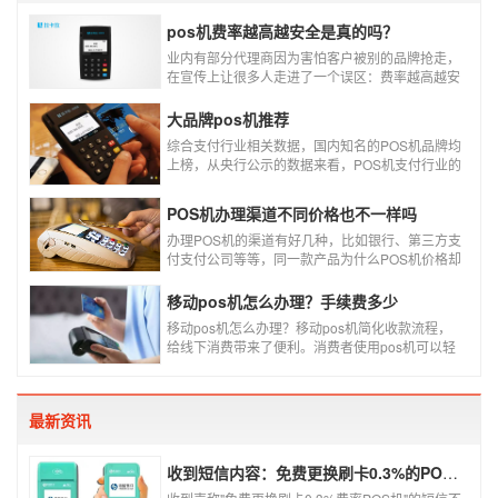
pos机费率越高越安全是真的吗？
业内有部分代理商因为害怕客户被别的品牌抢走，
在宣传上让很多人走进了一个误区：费率越高越安
全，费率高的pos机商户质量高，不会跳码，但...
真的是这样吗?
大品牌pos机推荐
综合支付行业相关数据，国内知名的POS机品牌均
上榜，从央行公示的数据来看，POS机支付行业的
走势依然是呈增长的趋势，在POS机品牌的排名
中，瑞银信与随行付增长率居于较快的水平，如今
POS机办理渠道不同价格也不一样吗
POS机品牌各种各样，每年支付公司都会上几个新
品牌，所以我们在选择POS机的时候，一定认证正
办理POS机的渠道有好几种，比如银行、第三方支
规一清机。
付支付公司等等，同一款产品为什么POS机价格却
又好几种，这是让很多代理都不解的问题，今天就
和大家说说为什么同一款产品会有好几个价格，究
移动pos机怎么办理？手续费多少
竟是什么原因呢？
移动pos机怎么办理？移动pos机简化收款流程，
给线下消费带来了便利。消费者使用pos机可以轻
松刷卡支付，免带大额现金出门，经营者可以免去
假钞找零烦恼，提高经营效率。那么移动pos机要
怎样申请呢？
最新资讯
收到短信内容：免费更换刷卡0.3%的POS机，可以相信吗？