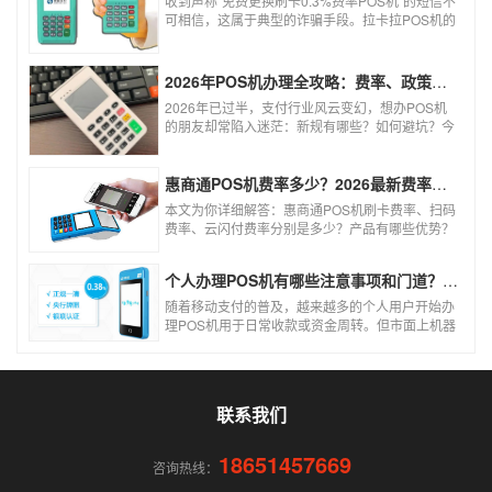
收到声称"免费更换刷卡0.3%费率POS机"的短信不
可相信，这属于典型的诈骗手段。拉卡拉POS机的
信用卡刷卡标准费率为0.6%，扫码费率为0.38%，
0.3%的费率远低于行业正常水平，存在重大欺诈
风险。以下结合权威信息分析原因及应对建议：
2026年POS机办理全攻略：费率、政策、避坑一篇讲清
2026年已过半，支付行业风云变幻，想办POS机
的朋友却常陷入迷茫：新规有哪些？如何避坑？今
天一文讲透2026年POS机办理的核心要点，从费
率标准到避坑指南，助你明明白白办理，安安心心
使用！
惠商通POS机费率多少？2026最新费率标准及办理全攻略
本文为你详细解答：惠商通POS机刷卡费率、扫码
费率、云闪付费率分别是多少？产品有哪些优势？
个人和商户如何办理？一文看懂。
个人办理POS机有哪些注意事项和门道？（2026最新避坑指南）
随着移动支付的普及，越来越多的个人用户开始办
理POS机用于日常收款或资金周转。但市面上机器
品牌多、套路深，如果不了解其中的注意事项和门
道，很容易踩坑。本文为你全面拆解个人办理POS
机的核心要点，帮你选到正规、安全、费率稳定的
POS机。
联系我们
18651457669
咨询热线：