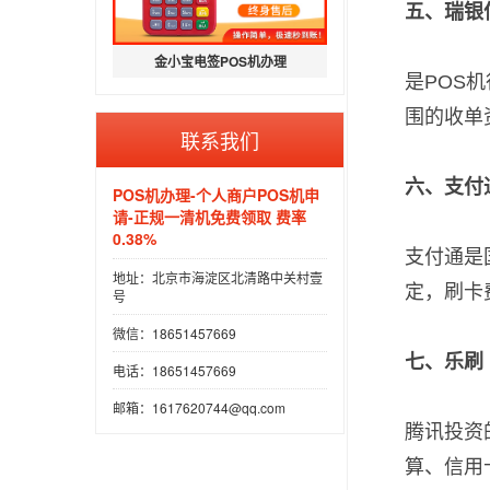
五、瑞银
金小宝电签POS机办理
是POS
围的收单
联系我们
六、支付
POS机办理-个人商户POS机申
请-正规一清机免费领取 费率
0.38%
支付通是
地址：北京市海淀区北清路中关村壹
定，刷卡费
号
微信：18651457669
七、乐刷
电话：18651457669
邮箱：1617620744@qq.com
腾讯投资
算、信用