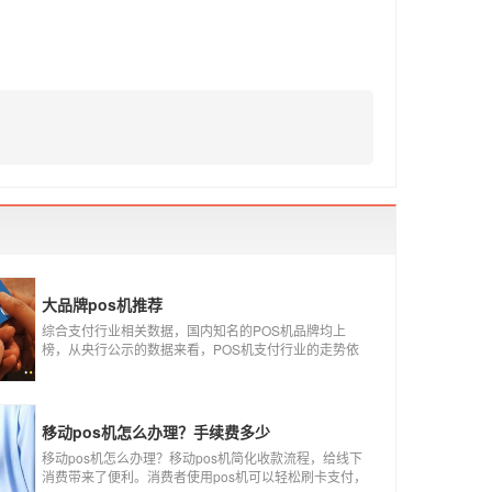
大品牌pos机推荐
综合支付行业相关数据，国内知名的POS机品牌均上
榜，从央行公示的数据来看，POS机支付行业的走势依
然是呈增长的趋势，在POS机品牌的排名中，瑞银信与
随行付增长率居于较快的水平，如今POS机品牌各种各
样，每年支付公司都会上几个新品牌，所以我们在选择
POS机的时候，一定认证正规一清机。
移动pos机怎么办理？手续费多少
移动pos机怎么办理？移动pos机简化收款流程，给线下
消费带来了便利。消费者使用pos机可以轻松刷卡支付，