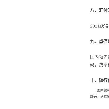
八、汇付
2011
九、点佰
国内领先
码，费率
十、随行
国内领
跳码，消费