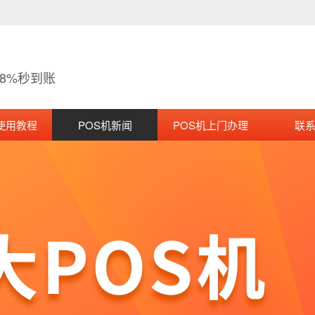
38%秒到账
使用教程
POS机新闻
POS机上门办理
联