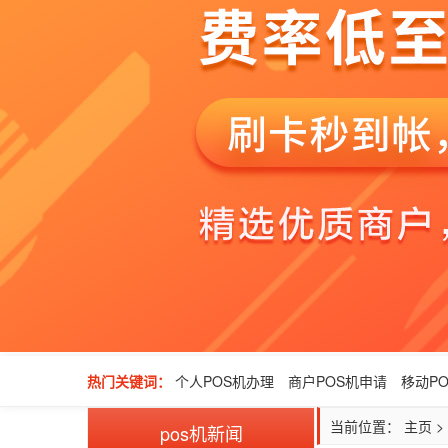
热门关键词：
个人POS机办理
商户POS机申请
移动P
当前位置：
主页
>
pos机新闻