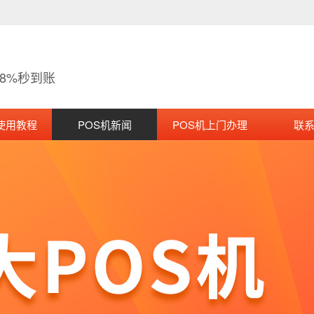
38%秒到账
使用教程
POS机新闻
POS机上门办理
联