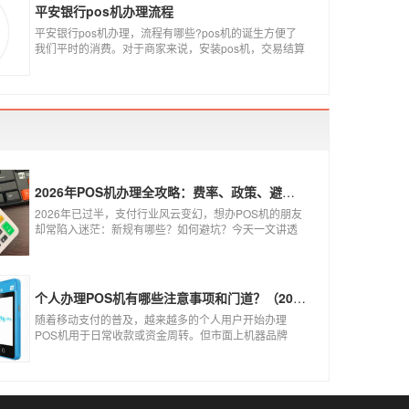
平安银行pos机办理流程
平安银行pos机办理，流程有哪些?pos机的诞生方便了
我们平时的消费。对于商家来说，安装pos机，交易结算
更为方便，可以避免假币的出现和现金存放的安全。
2026年POS机办理全攻略：费率、政策、避坑一篇讲清
2026年已过半，支付行业风云变幻，想办POS机的朋友
却常陷入迷茫：新规有哪些？如何避坑？今天一文讲透
2026年POS机办理的核心要点，从费率标准到避坑指
南，助你明明白白办理，安安心心使用！
个人办理POS机有哪些注意事项和门道？（2026最新避坑指南）
随着移动支付的普及，越来越多的个人用户开始办理
POS机用于日常收款或资金周转。但市面上机器品牌
多、套路深，如果不了解其中的注意事项和门道，很容
易踩坑。本文为你全面拆解个人办理POS机的核心要
点，帮你选到正规、安全、费率稳定的POS机。