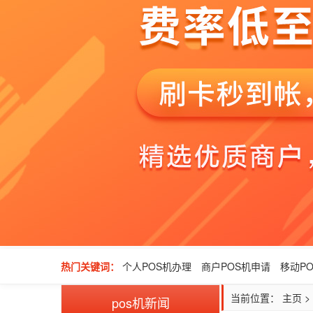
热门关键词：
个人POS机办理
商户POS机申请
移动P
当前位置：
主页
>
pos机新闻