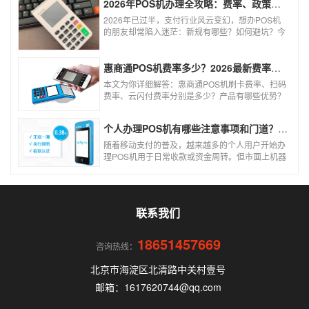
2026年POS机办理全攻略：费率、政策、避坑一篇讲清
2026年已过半，支付行业风云变幻，想办POS机
的朋友却常陷入迷茫：新规有哪些？如何避坑？今
天一文讲透2026年POS机办理的核心要点，从费
率标准到避坑指南，助你明明白白办理，安安心心
使用！
惠商通POS机费率多少？2026最新费率标准及办理全攻略
本文为你详细解答：惠商通POS机刷卡费率、扫码
费率、云闪付费率分别是多少？产品有哪些优势？
个人和商户如何办理？一文看懂。
个人办理POS机有哪些注意事项和门道？（2026最新避坑指南）
随着移动支付的普及，越来越多的个人用户开始办
理POS机用于日常收款或资金周转。但市面上机器
品牌多、套路深，如果不了解其中的注意事项和门
道，很容易踩坑。本文为你全面拆解个人办理POS
机的核心要点，帮你选到正规、安全、费率稳定的
POS机。
联系我们
18651457669
咨询热线：
北京市海淀区北清路中关村壹号
邮箱：1617620744@qq.com