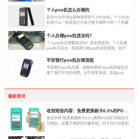
办理。
个人pos机怎么办理的
现在POS市场出各种各样的个人POS机，个人POS
机是什么？就是自己为自己刷卡或养卡的一个机器
设备产品，称个人POS机。
个人办理pos机违法吗？
个人pos机办理算违法吗？其实很显然，个人办理
pos机不违法，但是我们把pos机如何使用，就不
一定违不违法了，比如我们拿着pos机去恶意套
现，套现不换，那么我们这样使用pos机肯定就是
平安银行pos机办理流程
违法的，只有我们在安全的使用之下，我们的个人
平安银行pos机办理，流程有哪些?pos机的诞生方
办理的pos机才是正规的，但是自己刷自己信用卡
便了我们平时的消费。对于商家来说，安装pos
用自己的pos机，这样只是算违规，只要我们按时
机，交易结算更为方便，可以避免假币的出现和现
还款就不会违法。违法其实是有基础的，那就是侵
金存放的安全。
害了他人的权益，扰乱了银行的金融秩序，如果不
干扰到他人，不恶意套现银行，那么我们的行为犯
不到违法的地步。
最新资讯
收到短信内容：免费更换刷卡0.3%的POS机，可以相信吗？
收到声称"免费更换刷卡0.3%费率POS机"的短信不
可相信，这属于典型的诈骗手段。拉卡拉POS机的
信用卡刷卡标准费率为0.6%，扫码费率为0.38%，
0.3%的费率远低于行业正常水平，存在重大欺诈
风险。以下结合权威信息分析原因及应对建议：