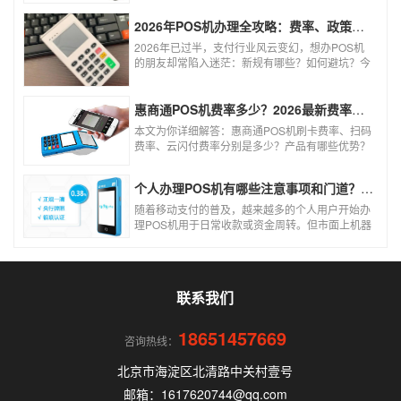
0.3%的费率远低于行业正常水平，存在重大欺诈
风险。以下结合权威信息分析原因及应对建议：
2026年POS机办理全攻略：费率、政策、避坑一篇讲清
2026年已过半，支付行业风云变幻，想办POS机
的朋友却常陷入迷茫：新规有哪些？如何避坑？今
天一文讲透2026年POS机办理的核心要点，从费
率标准到避坑指南，助你明明白白办理，安安心心
使用！
惠商通POS机费率多少？2026最新费率标准及办理全攻略
本文为你详细解答：惠商通POS机刷卡费率、扫码
费率、云闪付费率分别是多少？产品有哪些优势？
个人和商户如何办理？一文看懂。
个人办理POS机有哪些注意事项和门道？（2026最新避坑指南）
随着移动支付的普及，越来越多的个人用户开始办
理POS机用于日常收款或资金周转。但市面上机器
品牌多、套路深，如果不了解其中的注意事项和门
道，很容易踩坑。本文为你全面拆解个人办理POS
机的核心要点，帮你选到正规、安全、费率稳定的
POS机。
联系我们
18651457669
咨询热线：
北京市海淀区北清路中关村壹号
邮箱：1617620744@qq.com