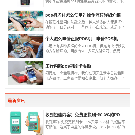
偶尔可能会遇到pos机连接服务器失败的情况，很
多朋友不知道这是什么情况，以为机子坏了，其实
不是的。接下来就给大家讲一讲pos机连接服务器
pos机闪付怎么使用？操作流程详细介绍
失败是什么原因导致的？以及出现这种情况又该如
何解决。
在银联推出闪付功能之后，越来越多的人使用闪付
功能了，但是这对于一些刷卡小白来说，或是不了
解闪付功能的人来说，就不知道该如何使用刷卡机
闪付功能，因此，针对这种情况，下面小编就来给
个人怎么申请正规POS机，申请POS机需要注意什么？
大家讲一讲POS机闪付怎么挥卡操作交易。
市场上有多种多样的个人POS机，但是有央行颁发
的支付牌照的，目前有200多家支付公司，然而，
这些有牌照的公司并不是全都做支付的，POS机做
的好的就那么几家；没有支付牌照，这种使用起来
工行内部pos机刷卡限额
就很危险了，资金不到账、被盗刷的可能性大大增
加。
银行是一个金融机构，我们在现实生活中总能看到
几家银行。工商银行是知名企业，很多人都办理了
工商银行信用卡。工商银行pos机是用来刷卡消费
的，非常方便，大多数购物场所都配有pos机。
最新资讯
收到短信内容：免费更换刷卡0.3%的POS机，可以相信吗？
收到声称"免费更换刷卡0.3%费率POS机"的短信不
可相信，这属于典型的诈骗手段。拉卡拉POS机的
信用卡刷卡标准费率为0.6%，扫码费率为0.38%，