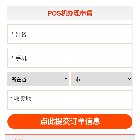
POS机办理申请
* 姓名
* 手机
号
* 收货地
址