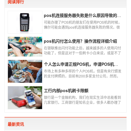
阅读排行
pos机连接服务器失败是什么原因导致的？附解决办法
可能办理了POS机的朋友们在使用POS机的时候，
偶尔可能会遇到pos机连接服务器失败的情况，很
多朋友不知道这是什么情况，以为机子坏了，其实
不是的。接下来就给大家讲一讲pos机连接服务器
pos机闪付怎么使用？操作流程详细介绍
失败是什么原因导致的？以及出现这种情况又该如
何解决。
在银联推出闪付功能之后，越来越多的人使用闪付
功能了，但是这对于一些刷卡小白来说，或是不了
解闪付功能的人来说，就不知道该如何使用刷卡机
闪付功能，因此，针对这种情况，下面小编就来给
个人怎么申请正规POS机，申请POS机需要注意什么？
大家讲一讲POS机闪付怎么挥卡操作交易。
市场上有多种多样的个人POS机，但是有央行颁发
的支付牌照的，目前有200多家支付公司，然而，
这些有牌照的公司并不是全都做支付的，POS机做
的好的就那么几家；没有支付牌照，这种使用起来
工行内部pos机刷卡限额
就很危险了，资金不到账、被盗刷的可能性大大增
加。
银行是一个金融机构，我们在现实生活中总能看到
几家银行。工商银行是知名企业，很多人都办理了
工商银行信用卡。工商银行pos机是用来刷卡消费
的，非常方便，大多数购物场所都配有pos机。
最新资讯