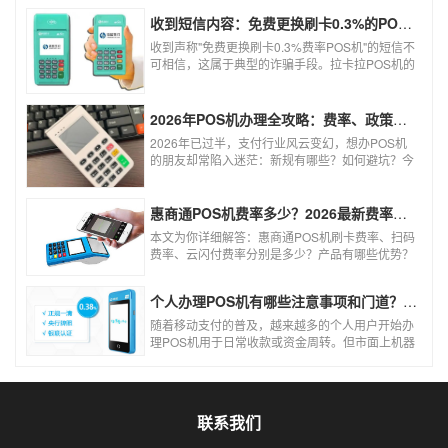
收到短信内容：免费更换刷卡0.3%的POS机，可以相信吗？
收到声称"免费更换刷卡0.3%费率POS机"的短信不
可相信，这属于典型的诈骗手段。拉卡拉POS机的
信用卡刷卡标准费率为0.6%，扫码费率为0.38%，
0.3%的费率远低于行业正常水平，存在重大欺诈
风险。以下结合权威信息分析原因及应对建议：
2026年POS机办理全攻略：费率、政策、避坑一篇讲清
2026年已过半，支付行业风云变幻，想办POS机
的朋友却常陷入迷茫：新规有哪些？如何避坑？今
天一文讲透2026年POS机办理的核心要点，从费
率标准到避坑指南，助你明明白白办理，安安心心
使用！
惠商通POS机费率多少？2026最新费率标准及办理全攻略
本文为你详细解答：惠商通POS机刷卡费率、扫码
费率、云闪付费率分别是多少？产品有哪些优势？
个人和商户如何办理？一文看懂。
个人办理POS机有哪些注意事项和门道？（2026最新避坑指南）
随着移动支付的普及，越来越多的个人用户开始办
理POS机用于日常收款或资金周转。但市面上机器
品牌多、套路深，如果不了解其中的注意事项和门
道，很容易踩坑。本文为你全面拆解个人办理POS
机的核心要点，帮你选到正规、安全、费率稳定的
POS机。
联系我们