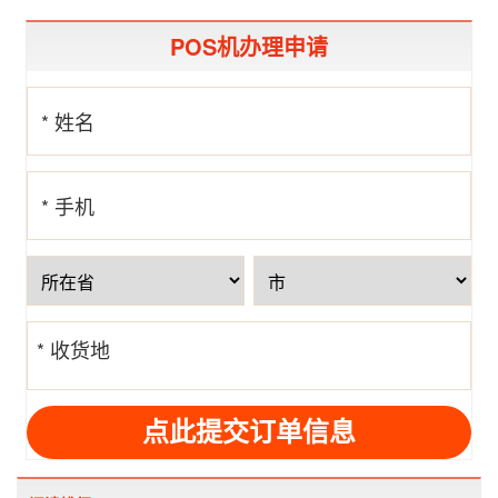
POS机办理申请
* 姓名
* 手机
号
* 收货地
址