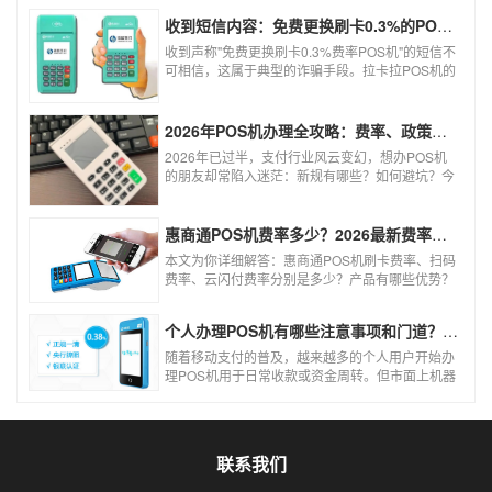
收到短信内容：免费更换刷卡0.3%的POS机，可以相信吗？
收到声称"免费更换刷卡0.3%费率POS机"的短信不
可相信，这属于典型的诈骗手段。拉卡拉POS机的
信用卡刷卡标准费率为0.6%，扫码费率为0.38%，
0.3%的费率远低于行业正常水平，存在重大欺诈
风险。以下结合权威信息分析原因及应对建议：
2026年POS机办理全攻略：费率、政策、避坑一篇讲清
2026年已过半，支付行业风云变幻，想办POS机
的朋友却常陷入迷茫：新规有哪些？如何避坑？今
天一文讲透2026年POS机办理的核心要点，从费
率标准到避坑指南，助你明明白白办理，安安心心
使用！
惠商通POS机费率多少？2026最新费率标准及办理全攻略
本文为你详细解答：惠商通POS机刷卡费率、扫码
费率、云闪付费率分别是多少？产品有哪些优势？
个人和商户如何办理？一文看懂。
个人办理POS机有哪些注意事项和门道？（2026最新避坑指南）
随着移动支付的普及，越来越多的个人用户开始办
理POS机用于日常收款或资金周转。但市面上机器
品牌多、套路深，如果不了解其中的注意事项和门
道，很容易踩坑。本文为你全面拆解个人办理POS
机的核心要点，帮你选到正规、安全、费率稳定的
POS机。
联系我们