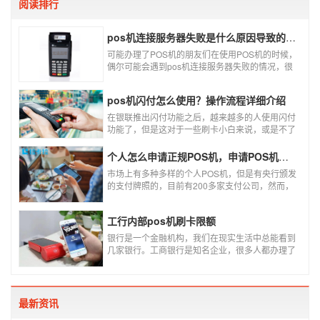
阅读排行
pos机连接服务器失败是什么原因导致的？附解决办法
可能办理了POS机的朋友们在使用POS机的时候，
偶尔可能会遇到pos机连接服务器失败的情况，很
多朋友不知道这是什么情况，以为机子坏了，其实
不是的。接下来就给大家讲一讲pos机连接服务器
pos机闪付怎么使用？操作流程详细介绍
失败是什么原因导致的？以及出现这种情况又该如
何解决。
在银联推出闪付功能之后，越来越多的人使用闪付
功能了，但是这对于一些刷卡小白来说，或是不了
解闪付功能的人来说，就不知道该如何使用刷卡机
闪付功能，因此，针对这种情况，下面小编就来给
个人怎么申请正规POS机，申请POS机需要注意什么？
大家讲一讲POS机闪付怎么挥卡操作交易。
市场上有多种多样的个人POS机，但是有央行颁发
的支付牌照的，目前有200多家支付公司，然而，
这些有牌照的公司并不是全都做支付的，POS机做
的好的就那么几家；没有支付牌照，这种使用起来
工行内部pos机刷卡限额
就很危险了，资金不到账、被盗刷的可能性大大增
加。
银行是一个金融机构，我们在现实生活中总能看到
几家银行。工商银行是知名企业，很多人都办理了
工商银行信用卡。工商银行pos机是用来刷卡消费
的，非常方便，大多数购物场所都配有pos机。
最新资讯