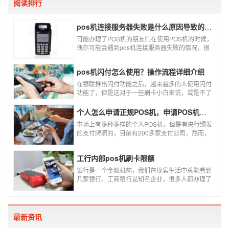
阅读排行
pos机连接服务器失败是什么原因导致的？附解决办法
可能办理了POS机的朋友们在使用POS机的时候，
偶尔可能会遇到pos机连接服务器失败的情况，很
多朋友不知道这是什么情况，以为机子坏了，其实
不是的。接下来就给大家讲一讲pos机连接服务器
pos机闪付怎么使用？操作流程详细介绍
失败是什么原因导致的？以及出现这种情况又该如
何解决。
在银联推出闪付功能之后，越来越多的人使用闪付
功能了，但是这对于一些刷卡小白来说，或是不了
解闪付功能的人来说，就不知道该如何使用刷卡机
闪付功能，因此，针对这种情况，下面小编就来给
个人怎么申请正规POS机，申请POS机需要注意什么？
大家讲一讲POS机闪付怎么挥卡操作交易。
市场上有多种多样的个人POS机，但是有央行颁发
的支付牌照的，目前有200多家支付公司，然而，
这些有牌照的公司并不是全都做支付的，POS机做
的好的就那么几家；没有支付牌照，这种使用起来
工行内部pos机刷卡限额
就很危险了，资金不到账、被盗刷的可能性大大增
加。
银行是一个金融机构，我们在现实生活中总能看到
几家银行。工商银行是知名企业，很多人都办理了
工商银行信用卡。工商银行pos机是用来刷卡消费
的，非常方便，大多数购物场所都配有pos机。
最新资讯