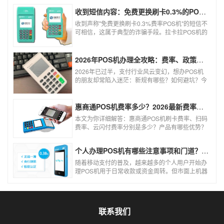
收到短信内容：免费更换刷卡0.3%的POS机，可以相信吗？
收到声称"免费更换刷卡0.3%费率POS机"的短信不
可相信，这属于典型的诈骗手段。拉卡拉POS机的
信用卡刷卡标准费率为0.6%，扫码费率为0.38%，
0.3%的费率远低于行业正常水平，存在重大欺诈
风险。以下结合权威信息分析原因及应对建议：
2026年POS机办理全攻略：费率、政策、避坑一篇讲清
2026年已过半，支付行业风云变幻，想办POS机
的朋友却常陷入迷茫：新规有哪些？如何避坑？今
天一文讲透2026年POS机办理的核心要点，从费
率标准到避坑指南，助你明明白白办理，安安心心
使用！
惠商通POS机费率多少？2026最新费率标准及办理全攻略
本文为你详细解答：惠商通POS机刷卡费率、扫码
费率、云闪付费率分别是多少？产品有哪些优势？
个人和商户如何办理？一文看懂。
个人办理POS机有哪些注意事项和门道？（2026最新避坑指南）
随着移动支付的普及，越来越多的个人用户开始办
理POS机用于日常收款或资金周转。但市面上机器
品牌多、套路深，如果不了解其中的注意事项和门
道，很容易踩坑。本文为你全面拆解个人办理POS
机的核心要点，帮你选到正规、安全、费率稳定的
POS机。
联系我们