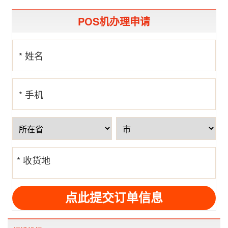
POS机办理申请
* 姓名
* 手机
号
* 收货地
址