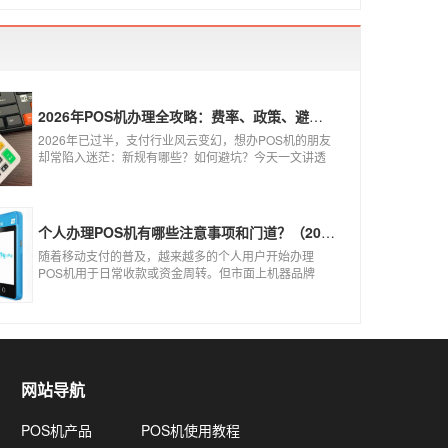
2026年POS机办理全攻略：费率、政策、避坑一篇讲清
2026年已过半，支付行业风云变幻，想办POS机的朋友
却常陷入迷茫：新规有哪些？如何避坑？今天一文讲透
2026年POS机办理的核心要点，从费率标准到避坑指
南，助你明明白白办理，安安心心使用！
个人办理POS机有哪些注意事项和门道？（2026最新避坑指南）
随着移动支付的普及，越来越多的个人用户开始办理
POS机用于日常收款或资金周转。但市面上机器品牌
多、套路深，如果不了解其中的注意事项和门道，很容
易踩坑。本文为你全面拆解个人办理POS机的核心要
点，帮你选到正规、安全、费率稳定的POS机。
网站导航
POS机产品
POS机使用教程