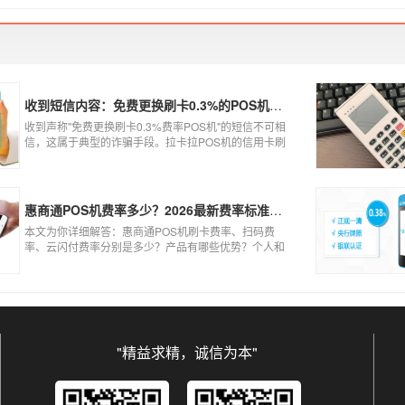
到账、被盗刷的可能性大大增加。
收到短信内容：免费更换刷卡0.3%的POS机，可以相信吗？
收到声称"免费更换刷卡0.3%费率POS机"的短信不可相
信，这属于典型的诈骗手段。拉卡拉POS机的信用卡刷
卡标准费率为0.6%，扫码费率为0.38%，0.3%的费率远
低于行业正常水平，存在重大欺诈风险。以下结合权威
信息分析原因及应对建议：
惠商通POS机费率多少？2026最新费率标准及办理全攻略
本文为你详细解答：惠商通POS机刷卡费率、扫码费
率、云闪付费率分别是多少？产品有哪些优势？个人和
商户如何办理？一文看懂。
"精益求精，诚信为本"