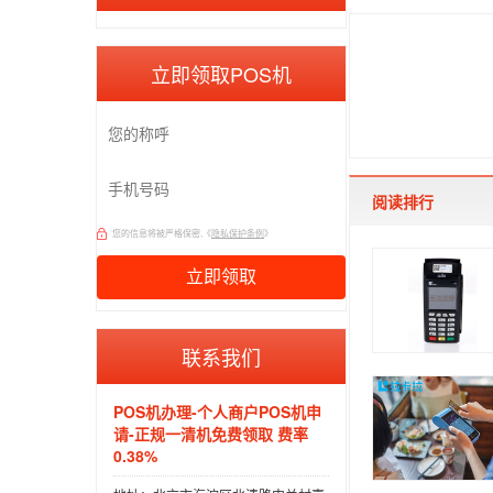
立即领取POS机
阅读排行
您的信息将被严格保密,《
隐私保护条例
》
联系我们
POS机办理-个人商户POS机申
请-正规一清机免费领取 费率
0.38%