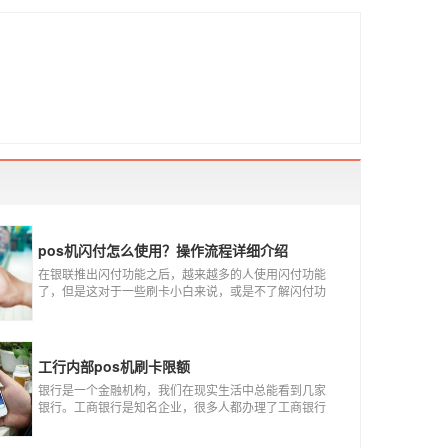
pos机闪付怎么使用？操作流程详细介绍
在银联推出闪付功能之后，越来越多的人使用闪付功能
了，但是这对于一些刷卡小白来说，或是不了解闪付功
能的人来说，就不知道该如何使用刷卡机闪付功能，因
此，针对这种情况，下面小编就来给大家讲一讲POS机
闪付怎么挥卡操作交易。
工行内部pos机刷卡限额
银行是一个金融机构，我们在现实生活中总能看到几家
银行。工商银行是知名企业，很多人都办理了工商银行
信用卡。工商银行pos机是用来刷卡消费的，非常方便，
大多数购物场所都配有pos机。