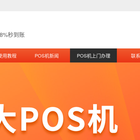
38%秒到账
使用教程
POS机新闻
POS机上门办理
联