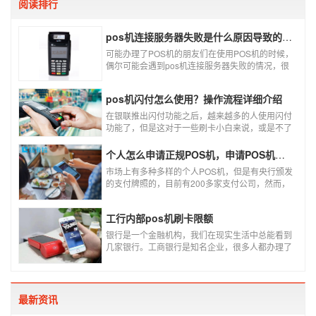
阅读排行
pos机连接服务器失败是什么原因导致的？附解决办法
可能办理了POS机的朋友们在使用POS机的时候，
偶尔可能会遇到pos机连接服务器失败的情况，很
多朋友不知道这是什么情况，以为机子坏了，其实
不是的。接下来就给大家讲一讲pos机连接服务器
pos机闪付怎么使用？操作流程详细介绍
失败是什么原因导致的？以及出现这种情况又该如
何解决。
在银联推出闪付功能之后，越来越多的人使用闪付
功能了，但是这对于一些刷卡小白来说，或是不了
解闪付功能的人来说，就不知道该如何使用刷卡机
闪付功能，因此，针对这种情况，下面小编就来给
个人怎么申请正规POS机，申请POS机需要注意什么？
大家讲一讲POS机闪付怎么挥卡操作交易。
市场上有多种多样的个人POS机，但是有央行颁发
的支付牌照的，目前有200多家支付公司，然而，
这些有牌照的公司并不是全都做支付的，POS机做
的好的就那么几家；没有支付牌照，这种使用起来
工行内部pos机刷卡限额
就很危险了，资金不到账、被盗刷的可能性大大增
加。
银行是一个金融机构，我们在现实生活中总能看到
几家银行。工商银行是知名企业，很多人都办理了
工商银行信用卡。工商银行pos机是用来刷卡消费
的，非常方便，大多数购物场所都配有pos机。
最新资讯