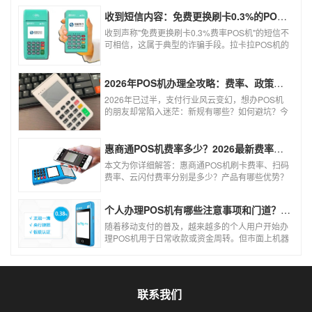
收到短信内容：免费更换刷卡0.3%的POS机，可以相信吗？
收到声称"免费更换刷卡0.3%费率POS机"的短信不
可相信，这属于典型的诈骗手段。拉卡拉POS机的
信用卡刷卡标准费率为0.6%，扫码费率为0.38%，
0.3%的费率远低于行业正常水平，存在重大欺诈
风险。以下结合权威信息分析原因及应对建议：
2026年POS机办理全攻略：费率、政策、避坑一篇讲清
2026年已过半，支付行业风云变幻，想办POS机
的朋友却常陷入迷茫：新规有哪些？如何避坑？今
天一文讲透2026年POS机办理的核心要点，从费
率标准到避坑指南，助你明明白白办理，安安心心
使用！
惠商通POS机费率多少？2026最新费率标准及办理全攻略
本文为你详细解答：惠商通POS机刷卡费率、扫码
费率、云闪付费率分别是多少？产品有哪些优势？
个人和商户如何办理？一文看懂。
个人办理POS机有哪些注意事项和门道？（2026最新避坑指南）
随着移动支付的普及，越来越多的个人用户开始办
理POS机用于日常收款或资金周转。但市面上机器
品牌多、套路深，如果不了解其中的注意事项和门
道，很容易踩坑。本文为你全面拆解个人办理POS
机的核心要点，帮你选到正规、安全、费率稳定的
POS机。
联系我们