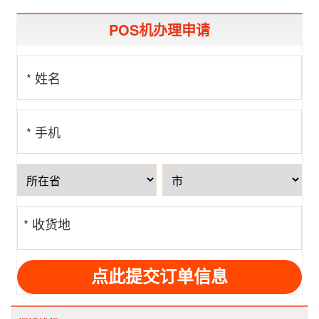
POS机办理申请
* 姓名
* 手机
号
* 收货地
址