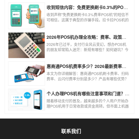
收到短信内容：免费更换刷卡0.3%的POS机，可以相信吗？
收到声称"免费更换刷卡0.3%费率POS机"的短信不
可相信，这属于典型的诈骗手段。拉卡拉POS机的
信用卡刷卡标准费率为0.6%，扫码费率为0.38%，
0.3%的费率远低于行业正常水平，存在重大欺诈
风险。以下结合权威信息分析原因及应对建议：
2026年POS机办理全攻略：费率、政策、避坑一篇讲清
2026年已过半，支付行业风云变幻，想办POS机
的朋友却常陷入迷茫：新规有哪些？如何避坑？今
天一文讲透2026年POS机办理的核心要点，从费
率标准到避坑指南，助你明明白白办理，安安心心
使用！
惠商通POS机费率多少？2026最新费率标准及办理全攻略
本文为你详细解答：惠商通POS机刷卡费率、扫码
费率、云闪付费率分别是多少？产品有哪些优势？
个人和商户如何办理？一文看懂。
个人办理POS机有哪些注意事项和门道？（2026最新避坑指南）
随着移动支付的普及，越来越多的个人用户开始办
理POS机用于日常收款或资金周转。但市面上机器
品牌多、套路深，如果不了解其中的注意事项和门
道，很容易踩坑。本文为你全面拆解个人办理POS
机的核心要点，帮你选到正规、安全、费率稳定的
POS机。
联系我们