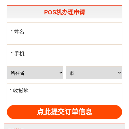
POS机办理申请
* 姓名
* 手机
号
* 收货地
址