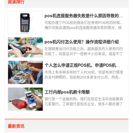
阅读排行
pos机连接服务器失败是什么原因导致的？附解决办法
可能办理了POS机的朋友们在使用POS机的时候，
偶尔可能会遇到pos机连接服务器失败的情况，很
多朋友不知道这是什么情况，以为机子坏了，其实
不是的。接下来就给大家讲一讲pos机连接服务器
pos机闪付怎么使用？操作流程详细介绍
失败是什么原因导致的？以及出现这种情况又该如
何解决。
在银联推出闪付功能之后，越来越多的人使用闪付
功能了，但是这对于一些刷卡小白来说，或是不了
解闪付功能的人来说，就不知道该如何使用刷卡机
闪付功能，因此，针对这种情况，下面小编就来给
个人怎么申请正规POS机，申请POS机需要注意什么？
大家讲一讲POS机闪付怎么挥卡操作交易。
市场上有多种多样的个人POS机，但是有央行颁发
的支付牌照的，目前有200多家支付公司，然而，
这些有牌照的公司并不是全都做支付的，POS机做
的好的就那么几家；没有支付牌照，这种使用起来
工行内部pos机刷卡限额
就很危险了，资金不到账、被盗刷的可能性大大增
加。
银行是一个金融机构，我们在现实生活中总能看到
几家银行。工商银行是知名企业，很多人都办理了
工商银行信用卡。工商银行pos机是用来刷卡消费
的，非常方便，大多数购物场所都配有pos机。
最新资讯