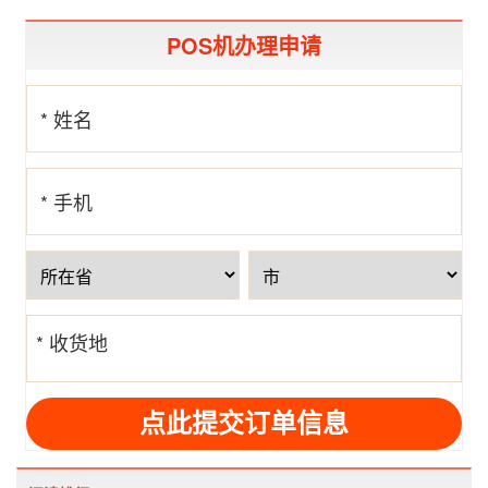
POS机办理申请
* 姓名
* 手机
号
* 收货地
址