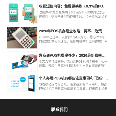
收到短信内容：免费更换刷卡0.3%的POS机，可以相信吗？
收到声称"免费更换刷卡0.3%费率POS机"的短信不
可相信，这属于典型的诈骗手段。拉卡拉POS机的
信用卡刷卡标准费率为0.6%，扫码费率为0.38%，
0.3%的费率远低于行业正常水平，存在重大欺诈
风险。以下结合权威信息分析原因及应对建议：
2026年POS机办理全攻略：费率、政策、避坑一篇讲清
2026年已过半，支付行业风云变幻，想办POS机
的朋友却常陷入迷茫：新规有哪些？如何避坑？今
天一文讲透2026年POS机办理的核心要点，从费
率标准到避坑指南，助你明明白白办理，安安心心
使用！
惠商通POS机费率多少？2026最新费率标准及办理全攻略
本文为你详细解答：惠商通POS机刷卡费率、扫码
费率、云闪付费率分别是多少？产品有哪些优势？
个人和商户如何办理？一文看懂。
个人办理POS机有哪些注意事项和门道？（2026最新避坑指南）
随着移动支付的普及，越来越多的个人用户开始办
理POS机用于日常收款或资金周转。但市面上机器
品牌多、套路深，如果不了解其中的注意事项和门
道，很容易踩坑。本文为你全面拆解个人办理POS
机的核心要点，帮你选到正规、安全、费率稳定的
POS机。
联系我们