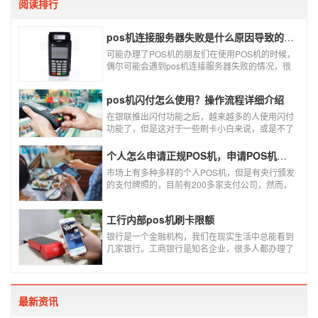
阅读排行
pos机连接服务器失败是什么原因导致的？附解决办法
可能办理了POS机的朋友们在使用POS机的时候，
偶尔可能会遇到pos机连接服务器失败的情况，很
多朋友不知道这是什么情况，以为机子坏了，其实
不是的。接下来就给大家讲一讲pos机连接服务器
pos机闪付怎么使用？操作流程详细介绍
失败是什么原因导致的？以及出现这种情况又该如
何解决。
在银联推出闪付功能之后，越来越多的人使用闪付
功能了，但是这对于一些刷卡小白来说，或是不了
解闪付功能的人来说，就不知道该如何使用刷卡机
闪付功能，因此，针对这种情况，下面小编就来给
个人怎么申请正规POS机，申请POS机需要注意什么？
大家讲一讲POS机闪付怎么挥卡操作交易。
市场上有多种多样的个人POS机，但是有央行颁发
的支付牌照的，目前有200多家支付公司，然而，
这些有牌照的公司并不是全都做支付的，POS机做
的好的就那么几家；没有支付牌照，这种使用起来
工行内部pos机刷卡限额
就很危险了，资金不到账、被盗刷的可能性大大增
加。
银行是一个金融机构，我们在现实生活中总能看到
几家银行。工商银行是知名企业，很多人都办理了
工商银行信用卡。工商银行pos机是用来刷卡消费
的，非常方便，大多数购物场所都配有pos机。
最新资讯