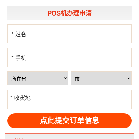
POS机办理申请
* 姓名
* 手机
号
* 收货地
址