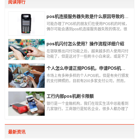
阅读排行
pos机连接服务器失败是什么原因导致的？附解决办法
可能办理了POS机的朋友们在使用POS机的时候，
偶尔可能会遇到pos机连接服务器失败的情况，很
多朋友不知道这是什么情况，以为机子坏了，其实
不是的。接下来就给大家讲一讲pos机连接服务器
pos机闪付怎么使用？操作流程详细介绍
失败是什么原因导致的？以及出现这种情况又该如
何解决。
在银联推出闪付功能之后，越来越多的人使用闪付
功能了，但是这对于一些刷卡小白来说，或是不了
解闪付功能的人来说，就不知道该如何使用刷卡机
闪付功能，因此，针对这种情况，下面小编就来给
个人怎么申请正规POS机，申请POS机需要注意什么？
大家讲一讲POS机闪付怎么挥卡操作交易。
市场上有多种多样的个人POS机，但是有央行颁发
的支付牌照的，目前有200多家支付公司，然而，
这些有牌照的公司并不是全都做支付的，POS机做
的好的就那么几家；没有支付牌照，这种使用起来
工行内部pos机刷卡限额
就很危险了，资金不到账、被盗刷的可能性大大增
加。
银行是一个金融机构，我们在现实生活中总能看到
几家银行。工商银行是知名企业，很多人都办理了
工商银行信用卡。工商银行pos机是用来刷卡消费
的，非常方便，大多数购物场所都配有pos机。
最新资讯