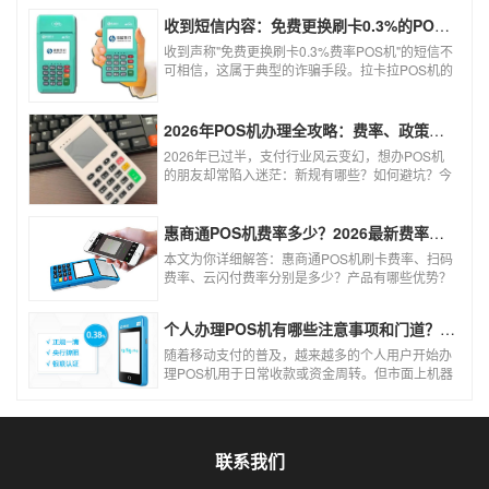
收到短信内容：免费更换刷卡0.3%的POS机，可以相信吗？
收到声称"免费更换刷卡0.3%费率POS机"的短信不
可相信，这属于典型的诈骗手段。拉卡拉POS机的
信用卡刷卡标准费率为0.6%，扫码费率为0.38%，
0.3%的费率远低于行业正常水平，存在重大欺诈
风险。以下结合权威信息分析原因及应对建议：
2026年POS机办理全攻略：费率、政策、避坑一篇讲清
2026年已过半，支付行业风云变幻，想办POS机
的朋友却常陷入迷茫：新规有哪些？如何避坑？今
天一文讲透2026年POS机办理的核心要点，从费
率标准到避坑指南，助你明明白白办理，安安心心
使用！
惠商通POS机费率多少？2026最新费率标准及办理全攻略
本文为你详细解答：惠商通POS机刷卡费率、扫码
费率、云闪付费率分别是多少？产品有哪些优势？
个人和商户如何办理？一文看懂。
个人办理POS机有哪些注意事项和门道？（2026最新避坑指南）
随着移动支付的普及，越来越多的个人用户开始办
理POS机用于日常收款或资金周转。但市面上机器
品牌多、套路深，如果不了解其中的注意事项和门
道，很容易踩坑。本文为你全面拆解个人办理POS
机的核心要点，帮你选到正规、安全、费率稳定的
POS机。
联系我们