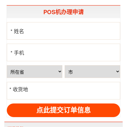
POS机办理申请
* 姓名
* 手机
号
* 收货地
址