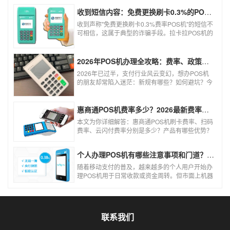
收到短信内容：免费更换刷卡0.3%的POS机，可以相信吗？
收到声称"免费更换刷卡0.3%费率POS机"的短信不
可相信，这属于典型的诈骗手段。拉卡拉POS机的
信用卡刷卡标准费率为0.6%，扫码费率为0.38%，
0.3%的费率远低于行业正常水平，存在重大欺诈
风险。以下结合权威信息分析原因及应对建议：
2026年POS机办理全攻略：费率、政策、避坑一篇讲清
2026年已过半，支付行业风云变幻，想办POS机
的朋友却常陷入迷茫：新规有哪些？如何避坑？今
天一文讲透2026年POS机办理的核心要点，从费
率标准到避坑指南，助你明明白白办理，安安心心
使用！
惠商通POS机费率多少？2026最新费率标准及办理全攻略
本文为你详细解答：惠商通POS机刷卡费率、扫码
费率、云闪付费率分别是多少？产品有哪些优势？
个人和商户如何办理？一文看懂。
个人办理POS机有哪些注意事项和门道？（2026最新避坑指南）
随着移动支付的普及，越来越多的个人用户开始办
理POS机用于日常收款或资金周转。但市面上机器
品牌多、套路深，如果不了解其中的注意事项和门
道，很容易踩坑。本文为你全面拆解个人办理POS
机的核心要点，帮你选到正规、安全、费率稳定的
POS机。
联系我们