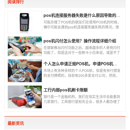
阅读排行
pos机连接服务器失败是什么原因导致的？附解决办法
可能办理了POS机的朋友们在使用POS机的时候，
偶尔可能会遇到pos机连接服务器失败的情况，很
多朋友不知道这是什么情况，以为机子坏了，其实
不是的。接下来就给大家讲一讲pos机连接服务器
pos机闪付怎么使用？操作流程详细介绍
失败是什么原因导致的？以及出现这种情况又该如
何解决。
在银联推出闪付功能之后，越来越多的人使用闪付
功能了，但是这对于一些刷卡小白来说，或是不了
解闪付功能的人来说，就不知道该如何使用刷卡机
闪付功能，因此，针对这种情况，下面小编就来给
个人怎么申请正规POS机，申请POS机需要注意什么？
大家讲一讲POS机闪付怎么挥卡操作交易。
市场上有多种多样的个人POS机，但是有央行颁发
的支付牌照的，目前有200多家支付公司，然而，
这些有牌照的公司并不是全都做支付的，POS机做
的好的就那么几家；没有支付牌照，这种使用起来
工行内部pos机刷卡限额
就很危险了，资金不到账、被盗刷的可能性大大增
加。
银行是一个金融机构，我们在现实生活中总能看到
几家银行。工商银行是知名企业，很多人都办理了
工商银行信用卡。工商银行pos机是用来刷卡消费
的，非常方便，大多数购物场所都配有pos机。
最新资讯