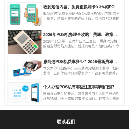
收到短信内容：免费更换刷卡0.3%的POS机，可以相信吗？
收到声称"免费更换刷卡0.3%费率POS机"的短信不
可相信，这属于典型的诈骗手段。拉卡拉POS机的
信用卡刷卡标准费率为0.6%，扫码费率为0.38%，
0.3%的费率远低于行业正常水平，存在重大欺诈
风险。以下结合权威信息分析原因及应对建议：
2026年POS机办理全攻略：费率、政策、避坑一篇讲清
2026年已过半，支付行业风云变幻，想办POS机
的朋友却常陷入迷茫：新规有哪些？如何避坑？今
天一文讲透2026年POS机办理的核心要点，从费
率标准到避坑指南，助你明明白白办理，安安心心
使用！
惠商通POS机费率多少？2026最新费率标准及办理全攻略
本文为你详细解答：惠商通POS机刷卡费率、扫码
费率、云闪付费率分别是多少？产品有哪些优势？
个人和商户如何办理？一文看懂。
个人办理POS机有哪些注意事项和门道？（2026最新避坑指南）
随着移动支付的普及，越来越多的个人用户开始办
理POS机用于日常收款或资金周转。但市面上机器
品牌多、套路深，如果不了解其中的注意事项和门
道，很容易踩坑。本文为你全面拆解个人办理POS
机的核心要点，帮你选到正规、安全、费率稳定的
POS机。
联系我们