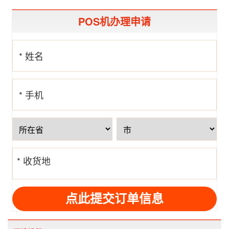
POS机办理申请
* 姓名
* 手机
号
* 收货地
址