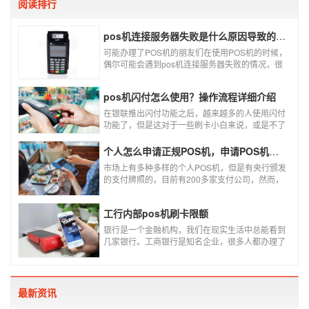
阅读排行
pos机连接服务器失败是什么原因导致的？附解决办法
可能办理了POS机的朋友们在使用POS机的时候，
偶尔可能会遇到pos机连接服务器失败的情况，很
多朋友不知道这是什么情况，以为机子坏了，其实
不是的。接下来就给大家讲一讲pos机连接服务器
pos机闪付怎么使用？操作流程详细介绍
失败是什么原因导致的？以及出现这种情况又该如
何解决。
在银联推出闪付功能之后，越来越多的人使用闪付
功能了，但是这对于一些刷卡小白来说，或是不了
解闪付功能的人来说，就不知道该如何使用刷卡机
闪付功能，因此，针对这种情况，下面小编就来给
个人怎么申请正规POS机，申请POS机需要注意什么？
大家讲一讲POS机闪付怎么挥卡操作交易。
市场上有多种多样的个人POS机，但是有央行颁发
的支付牌照的，目前有200多家支付公司，然而，
这些有牌照的公司并不是全都做支付的，POS机做
的好的就那么几家；没有支付牌照，这种使用起来
工行内部pos机刷卡限额
就很危险了，资金不到账、被盗刷的可能性大大增
加。
银行是一个金融机构，我们在现实生活中总能看到
几家银行。工商银行是知名企业，很多人都办理了
工商银行信用卡。工商银行pos机是用来刷卡消费
的，非常方便，大多数购物场所都配有pos机。
最新资讯