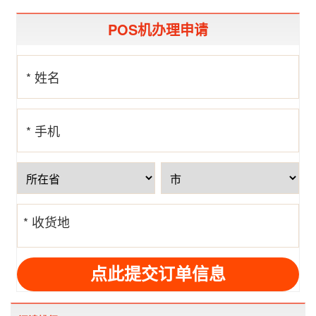
POS机办理申请
* 姓名
* 手机
号
* 收货地
址