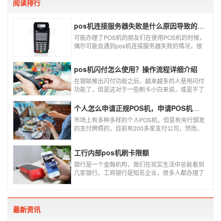
阅读排行
pos机连接服务器失败是什么原因导致的？附解决办法
可能办理了POS机的朋友们在使用POS机的时候，
偶尔可能会遇到pos机连接服务器失败的情况，很
多朋友不知道这是什么情况，以为机子坏了，其实
不是的。接下来就给大家讲一讲pos机连接服务器
pos机闪付怎么使用？操作流程详细介绍
失败是什么原因导致的？以及出现这种情况又该如
何解决。
在银联推出闪付功能之后，越来越多的人使用闪付
功能了，但是这对于一些刷卡小白来说，或是不了
解闪付功能的人来说，就不知道该如何使用刷卡机
闪付功能，因此，针对这种情况，下面小编就来给
个人怎么申请正规POS机，申请POS机需要注意什么？
大家讲一讲POS机闪付怎么挥卡操作交易。
市场上有多种多样的个人POS机，但是有央行颁发
的支付牌照的，目前有200多家支付公司，然而，
这些有牌照的公司并不是全都做支付的，POS机做
的好的就那么几家；没有支付牌照，这种使用起来
工行内部pos机刷卡限额
就很危险了，资金不到账、被盗刷的可能性大大增
加。
银行是一个金融机构，我们在现实生活中总能看到
几家银行。工商银行是知名企业，很多人都办理了
工商银行信用卡。工商银行pos机是用来刷卡消费
的，非常方便，大多数购物场所都配有pos机。
最新资讯