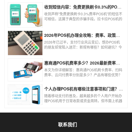
收到短信内容：免费更换刷卡0.3%的POS机，可以相信吗？
收到声称"免费更换刷卡0.3%费率POS机"的短信不
可相信，这属于典型的诈骗手段。拉卡拉POS机的
信用卡刷卡标准费率为0.6%，扫码费率为0.38%，
0.3%的费率远低于行业正常水平，存在重大欺诈
风险。以下结合权威信息分析原因及应对建议：
2026年POS机办理全攻略：费率、政策、避坑一篇讲清
2026年已过半，支付行业风云变幻，想办POS机
的朋友却常陷入迷茫：新规有哪些？如何避坑？今
天一文讲透2026年POS机办理的核心要点，从费
率标准到避坑指南，助你明明白白办理，安安心心
使用！
惠商通POS机费率多少？2026最新费率标准及办理全攻略
本文为你详细解答：惠商通POS机刷卡费率、扫码
费率、云闪付费率分别是多少？产品有哪些优势？
个人和商户如何办理？一文看懂。
个人办理POS机有哪些注意事项和门道？（2026最新避坑指南）
随着移动支付的普及，越来越多的个人用户开始办
理POS机用于日常收款或资金周转。但市面上机器
品牌多、套路深，如果不了解其中的注意事项和门
道，很容易踩坑。本文为你全面拆解个人办理POS
机的核心要点，帮你选到正规、安全、费率稳定的
POS机。
联系我们