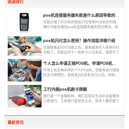
阅读排行
pos机连接服务器失败是什么原因导致的？附解决办法
可能办理了POS机的朋友们在使用POS机的时候，
偶尔可能会遇到pos机连接服务器失败的情况，很
多朋友不知道这是什么情况，以为机子坏了，其实
不是的。接下来就给大家讲一讲pos机连接服务器
pos机闪付怎么使用？操作流程详细介绍
失败是什么原因导致的？以及出现这种情况又该如
何解决。
在银联推出闪付功能之后，越来越多的人使用闪付
功能了，但是这对于一些刷卡小白来说，或是不了
解闪付功能的人来说，就不知道该如何使用刷卡机
闪付功能，因此，针对这种情况，下面小编就来给
个人怎么申请正规POS机，申请POS机需要注意什么？
大家讲一讲POS机闪付怎么挥卡操作交易。
市场上有多种多样的个人POS机，但是有央行颁发
的支付牌照的，目前有200多家支付公司，然而，
这些有牌照的公司并不是全都做支付的，POS机做
的好的就那么几家；没有支付牌照，这种使用起来
工行内部pos机刷卡限额
就很危险了，资金不到账、被盗刷的可能性大大增
加。
银行是一个金融机构，我们在现实生活中总能看到
几家银行。工商银行是知名企业，很多人都办理了
工商银行信用卡。工商银行pos机是用来刷卡消费
的，非常方便，大多数购物场所都配有pos机。
最新资讯