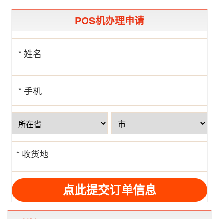
POS机办理申请
* 姓名
* 手机
号
* 收货地
址