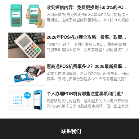
收到短信内容：免费更换刷卡0.3%的POS机，可以相信吗？
收到声称"免费更换刷卡0.3%费率POS机"的短信不
可相信，这属于典型的诈骗手段。拉卡拉POS机的
信用卡刷卡标准费率为0.6%，扫码费率为0.38%，
0.3%的费率远低于行业正常水平，存在重大欺诈
风险。以下结合权威信息分析原因及应对建议：
2026年POS机办理全攻略：费率、政策、避坑一篇讲清
2026年已过半，支付行业风云变幻，想办POS机
的朋友却常陷入迷茫：新规有哪些？如何避坑？今
天一文讲透2026年POS机办理的核心要点，从费
率标准到避坑指南，助你明明白白办理，安安心心
使用！
惠商通POS机费率多少？2026最新费率标准及办理全攻略
本文为你详细解答：惠商通POS机刷卡费率、扫码
费率、云闪付费率分别是多少？产品有哪些优势？
个人和商户如何办理？一文看懂。
个人办理POS机有哪些注意事项和门道？（2026最新避坑指南）
随着移动支付的普及，越来越多的个人用户开始办
理POS机用于日常收款或资金周转。但市面上机器
品牌多、套路深，如果不了解其中的注意事项和门
道，很容易踩坑。本文为你全面拆解个人办理POS
机的核心要点，帮你选到正规、安全、费率稳定的
POS机。
联系我们