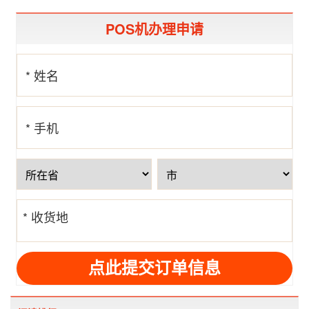
POS机办理申请
* 姓名
* 手机
号
* 收货地
址