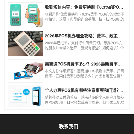
收到短信内容：免费更换刷卡0.3%的POS机，可以相信吗？
收到声称"免费更换刷卡0.3%费率POS机"的短信不
可相信，这属于典型的诈骗手段。拉卡拉POS机的
信用卡刷卡标准费率为0.6%，扫码费率为0.38%，
0.3%的费率远低于行业正常水平，存在重大欺诈
风险。以下结合权威信息分析原因及应对建议：
2026年POS机办理全攻略：费率、政策、避坑一篇讲清
2026年已过半，支付行业风云变幻，想办POS机
的朋友却常陷入迷茫：新规有哪些？如何避坑？今
天一文讲透2026年POS机办理的核心要点，从费
率标准到避坑指南，助你明明白白办理，安安心心
使用！
惠商通POS机费率多少？2026最新费率标准及办理全攻略
本文为你详细解答：惠商通POS机刷卡费率、扫码
费率、云闪付费率分别是多少？产品有哪些优势？
个人和商户如何办理？一文看懂。
个人办理POS机有哪些注意事项和门道？（2026最新避坑指南）
随着移动支付的普及，越来越多的个人用户开始办
理POS机用于日常收款或资金周转。但市面上机器
品牌多、套路深，如果不了解其中的注意事项和门
道，很容易踩坑。本文为你全面拆解个人办理POS
机的核心要点，帮你选到正规、安全、费率稳定的
POS机。
联系我们