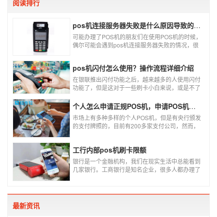
阅读排行
pos机连接服务器失败是什么原因导致的？附解决办法
可能办理了POS机的朋友们在使用POS机的时候，
偶尔可能会遇到pos机连接服务器失败的情况，很
多朋友不知道这是什么情况，以为机子坏了，其实
不是的。接下来就给大家讲一讲pos机连接服务器
pos机闪付怎么使用？操作流程详细介绍
失败是什么原因导致的？以及出现这种情况又该如
何解决。
在银联推出闪付功能之后，越来越多的人使用闪付
功能了，但是这对于一些刷卡小白来说，或是不了
解闪付功能的人来说，就不知道该如何使用刷卡机
闪付功能，因此，针对这种情况，下面小编就来给
个人怎么申请正规POS机，申请POS机需要注意什么？
大家讲一讲POS机闪付怎么挥卡操作交易。
市场上有多种多样的个人POS机，但是有央行颁发
的支付牌照的，目前有200多家支付公司，然而，
这些有牌照的公司并不是全都做支付的，POS机做
的好的就那么几家；没有支付牌照，这种使用起来
工行内部pos机刷卡限额
就很危险了，资金不到账、被盗刷的可能性大大增
加。
银行是一个金融机构，我们在现实生活中总能看到
几家银行。工商银行是知名企业，很多人都办理了
工商银行信用卡。工商银行pos机是用来刷卡消费
的，非常方便，大多数购物场所都配有pos机。
最新资讯