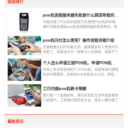
阅读排行
pos机连接服务器失败是什么原因导致的？附解决办法
可能办理了POS机的朋友们在使用POS机的时候，
偶尔可能会遇到pos机连接服务器失败的情况，很
多朋友不知道这是什么情况，以为机子坏了，其实
不是的。接下来就给大家讲一讲pos机连接服务器
pos机闪付怎么使用？操作流程详细介绍
失败是什么原因导致的？以及出现这种情况又该如
何解决。
在银联推出闪付功能之后，越来越多的人使用闪付
功能了，但是这对于一些刷卡小白来说，或是不了
解闪付功能的人来说，就不知道该如何使用刷卡机
闪付功能，因此，针对这种情况，下面小编就来给
个人怎么申请正规POS机，申请POS机需要注意什么？
大家讲一讲POS机闪付怎么挥卡操作交易。
市场上有多种多样的个人POS机，但是有央行颁发
的支付牌照的，目前有200多家支付公司，然而，
这些有牌照的公司并不是全都做支付的，POS机做
的好的就那么几家；没有支付牌照，这种使用起来
工行内部pos机刷卡限额
就很危险了，资金不到账、被盗刷的可能性大大增
加。
银行是一个金融机构，我们在现实生活中总能看到
几家银行。工商银行是知名企业，很多人都办理了
工商银行信用卡。工商银行pos机是用来刷卡消费
的，非常方便，大多数购物场所都配有pos机。
最新资讯