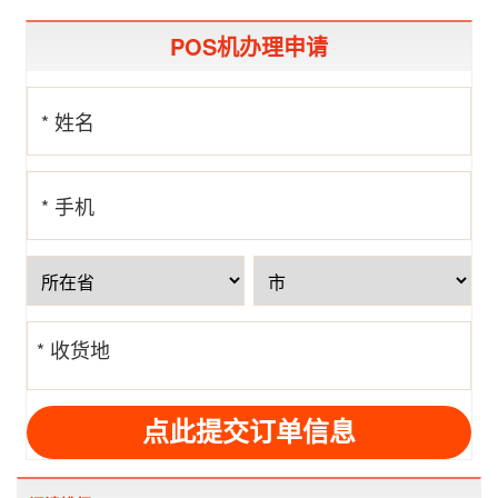
POS机办理申请
* 姓名
* 手机
号
* 收货地
址