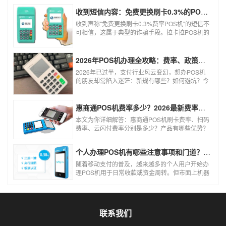
收到短信内容：免费更换刷卡0.3%的POS机，可以相信吗？
收到声称"免费更换刷卡0.3%费率POS机"的短信不
可相信，这属于典型的诈骗手段。拉卡拉POS机的
信用卡刷卡标准费率为0.6%，扫码费率为0.38%，
0.3%的费率远低于行业正常水平，存在重大欺诈
风险。以下结合权威信息分析原因及应对建议：
2026年POS机办理全攻略：费率、政策、避坑一篇讲清
2026年已过半，支付行业风云变幻，想办POS机
的朋友却常陷入迷茫：新规有哪些？如何避坑？今
天一文讲透2026年POS机办理的核心要点，从费
率标准到避坑指南，助你明明白白办理，安安心心
使用！
惠商通POS机费率多少？2026最新费率标准及办理全攻略
本文为你详细解答：惠商通POS机刷卡费率、扫码
费率、云闪付费率分别是多少？产品有哪些优势？
个人和商户如何办理？一文看懂。
个人办理POS机有哪些注意事项和门道？（2026最新避坑指南）
随着移动支付的普及，越来越多的个人用户开始办
理POS机用于日常收款或资金周转。但市面上机器
品牌多、套路深，如果不了解其中的注意事项和门
道，很容易踩坑。本文为你全面拆解个人办理POS
机的核心要点，帮你选到正规、安全、费率稳定的
POS机。
联系我们