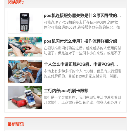
阅读排行
pos机连接服务器失败是什么原因导致的？附解决办法
可能办理了POS机的朋友们在使用POS机的时候，
偶尔可能会遇到pos机连接服务器失败的情况，很
多朋友不知道这是什么情况，以为机子坏了，其实
不是的。接下来就给大家讲一讲pos机连接服务器
pos机闪付怎么使用？操作流程详细介绍
失败是什么原因导致的？以及出现这种情况又该如
何解决。
在银联推出闪付功能之后，越来越多的人使用闪付
功能了，但是这对于一些刷卡小白来说，或是不了
解闪付功能的人来说，就不知道该如何使用刷卡机
闪付功能，因此，针对这种情况，下面小编就来给
个人怎么申请正规POS机，申请POS机需要注意什么？
大家讲一讲POS机闪付怎么挥卡操作交易。
市场上有多种多样的个人POS机，但是有央行颁发
的支付牌照的，目前有200多家支付公司，然而，
这些有牌照的公司并不是全都做支付的，POS机做
的好的就那么几家；没有支付牌照，这种使用起来
工行内部pos机刷卡限额
就很危险了，资金不到账、被盗刷的可能性大大增
加。
银行是一个金融机构，我们在现实生活中总能看到
几家银行。工商银行是知名企业，很多人都办理了
工商银行信用卡。工商银行pos机是用来刷卡消费
的，非常方便，大多数购物场所都配有pos机。
最新资讯