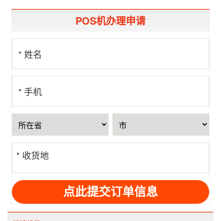
POS机办理申请
* 姓名
* 手机
号
* 收货地
址