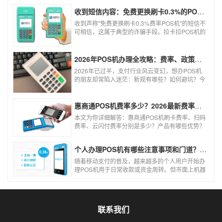
收到短信内容：免费更换刷卡0.3%的POS机，可以相信吗？
收到声称"免费更换刷卡0.3%费率POS机"的短信不
可相信，这属于典型的诈骗手段。拉卡拉POS机的
信用卡刷卡标准费率为0.6%，扫码费率为0.38%，
0.3%的费率远低于行业正常水平，存在重大欺诈
风险。以下结合权威信息分析原因及应对建议：
2026年POS机办理全攻略：费率、政策、避坑一篇讲清
2026年已过半，支付行业风云变幻，想办POS机
的朋友却常陷入迷茫：新规有哪些？如何避坑？今
天一文讲透2026年POS机办理的核心要点，从费
率标准到避坑指南，助你明明白白办理，安安心心
使用！
惠商通POS机费率多少？2026最新费率标准及办理全攻略
本文为你详细解答：惠商通POS机刷卡费率、扫码
费率、云闪付费率分别是多少？产品有哪些优势？
个人和商户如何办理？一文看懂。
个人办理POS机有哪些注意事项和门道？（2026最新避坑指南）
随着移动支付的普及，越来越多的个人用户开始办
理POS机用于日常收款或资金周转。但市面上机器
品牌多、套路深，如果不了解其中的注意事项和门
道，很容易踩坑。本文为你全面拆解个人办理POS
机的核心要点，帮你选到正规、安全、费率稳定的
POS机。
联系我们