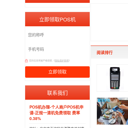
立即领取POS机
阅读排行
您的信息将被严格保密,《
隐私保护条例
》
联系我们
POS机办理-个人商户POS机申
请-正规一清机免费领取 费率
0.38%