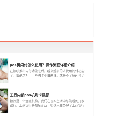
pos机闪付怎么使用？操作流程详细介绍
在银联推出闪付功能之后，越来越多的人使用闪付功能
了，但是这对于一些刷卡小白来说，或是不了解闪付功
能的人来说，就不知道该如何使用刷卡机闪付功能，因
此，针对这种情况，下面小编就来给大家讲一讲POS机
闪付怎么挥卡操作交易。
工行内部pos机刷卡限额
银行是一个金融机构，我们在现实生活中总能看到几家
银行。工商银行是知名企业，很多人都办理了工商银行
信用卡。工商银行pos机是用来刷卡消费的，非常方便，
大多数购物场所都配有pos机。