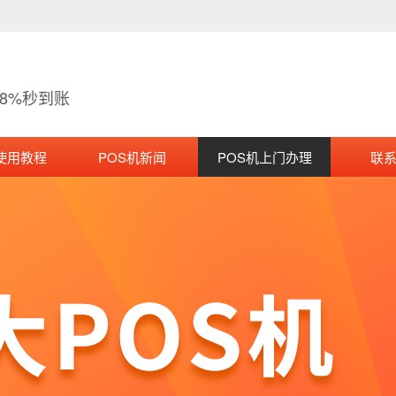
38%秒到账
使用教程
POS机新闻
POS机上门办理
联