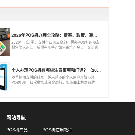
2026年POS机办理全攻略：费率、政策、避坑一篇讲清
2026年已过半，支付行业风云变幻，想办POS机的朋友
却常陷入迷茫：新规有哪些？如何避坑？今天一文讲透
2026年POS机办理的核心要点，从费率标准到避坑指
南，助你明明白白办理，安安心心使用！
个人办理POS机有哪些注意事项和门道？（2026最新避坑指南）
随着移动支付的普及，越来越多的个人用户开始办理
POS机用于日常收款或资金周转。但市面上机器品牌
多、套路深，如果不了解其中的注意事项和门道，很容
易踩坑。本文为你全面拆解个人办理POS机的核心要
点，帮你选到正规、安全、费率稳定的POS机。
网站导航
POS机产品
POS机使用教程