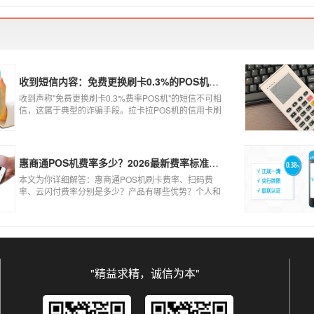
到账、被盗刷的可能性大大增加。
收到短信内容：免费更换刷卡0.3%的POS机，可以相信吗？
收到声称"免费更换刷卡0.3%费率POS机"的短信不可相
信，这属于典型的诈骗手段。拉卡拉POS机的信用卡刷
卡标准费率为0.6%，扫码费率为0.38%，0.3%的费率远
低于行业正常水平，存在重大欺诈风险。以下结合权威
信息分析原因及应对建议：
惠商通POS机费率多少？2026最新费率标准及办理全攻略
本文为你详细解答：惠商通POS机刷卡费率、扫码费
率、云闪付费率分别是多少？产品有哪些优势？个人和
商户如何办理？一文看懂。
"精益求精，诚信为本"