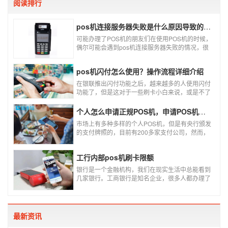
阅读排行
pos机连接服务器失败是什么原因导致的？附解决办法
可能办理了POS机的朋友们在使用POS机的时候，
偶尔可能会遇到pos机连接服务器失败的情况，很
多朋友不知道这是什么情况，以为机子坏了，其实
不是的。接下来就给大家讲一讲pos机连接服务器
pos机闪付怎么使用？操作流程详细介绍
失败是什么原因导致的？以及出现这种情况又该如
何解决。
在银联推出闪付功能之后，越来越多的人使用闪付
功能了，但是这对于一些刷卡小白来说，或是不了
解闪付功能的人来说，就不知道该如何使用刷卡机
闪付功能，因此，针对这种情况，下面小编就来给
个人怎么申请正规POS机，申请POS机需要注意什么？
大家讲一讲POS机闪付怎么挥卡操作交易。
市场上有多种多样的个人POS机，但是有央行颁发
的支付牌照的，目前有200多家支付公司，然而，
这些有牌照的公司并不是全都做支付的，POS机做
的好的就那么几家；没有支付牌照，这种使用起来
工行内部pos机刷卡限额
就很危险了，资金不到账、被盗刷的可能性大大增
加。
银行是一个金融机构，我们在现实生活中总能看到
几家银行。工商银行是知名企业，很多人都办理了
工商银行信用卡。工商银行pos机是用来刷卡消费
的，非常方便，大多数购物场所都配有pos机。
最新资讯