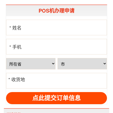
POS机办理申请
* 姓名
* 手机
号
* 收货地
址