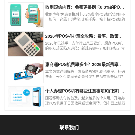
收到短信内容：免费更换刷卡0.3%的POS机，可以相信吗？
收到声称"免费更换刷卡0.3%费率POS机"的短信不
可相信，这属于典型的诈骗手段。拉卡拉POS机的
信用卡刷卡标准费率为0.6%，扫码费率为0.38%，
0.3%的费率远低于行业正常水平，存在重大欺诈
风险。以下结合权威信息分析原因及应对建议：
2026年POS机办理全攻略：费率、政策、避坑一篇讲清
2026年已过半，支付行业风云变幻，想办POS机
的朋友却常陷入迷茫：新规有哪些？如何避坑？今
天一文讲透2026年POS机办理的核心要点，从费
率标准到避坑指南，助你明明白白办理，安安心心
使用！
惠商通POS机费率多少？2026最新费率标准及办理全攻略
本文为你详细解答：惠商通POS机刷卡费率、扫码
费率、云闪付费率分别是多少？产品有哪些优势？
个人和商户如何办理？一文看懂。
个人办理POS机有哪些注意事项和门道？（2026最新避坑指南）
随着移动支付的普及，越来越多的个人用户开始办
理POS机用于日常收款或资金周转。但市面上机器
品牌多、套路深，如果不了解其中的注意事项和门
道，很容易踩坑。本文为你全面拆解个人办理POS
机的核心要点，帮你选到正规、安全、费率稳定的
POS机。
联系我们