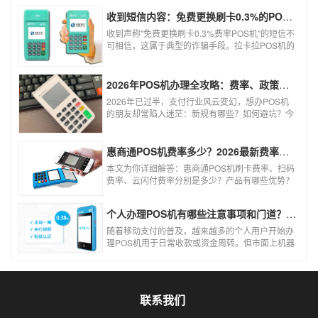
收到短信内容：免费更换刷卡0.3%的POS机，可以相信吗？
收到声称"免费更换刷卡0.3%费率POS机"的短信不
可相信，这属于典型的诈骗手段。拉卡拉POS机的
信用卡刷卡标准费率为0.6%，扫码费率为0.38%，
0.3%的费率远低于行业正常水平，存在重大欺诈
风险。以下结合权威信息分析原因及应对建议：
2026年POS机办理全攻略：费率、政策、避坑一篇讲清
2026年已过半，支付行业风云变幻，想办POS机
的朋友却常陷入迷茫：新规有哪些？如何避坑？今
天一文讲透2026年POS机办理的核心要点，从费
率标准到避坑指南，助你明明白白办理，安安心心
使用！
惠商通POS机费率多少？2026最新费率标准及办理全攻略
本文为你详细解答：惠商通POS机刷卡费率、扫码
费率、云闪付费率分别是多少？产品有哪些优势？
个人和商户如何办理？一文看懂。
个人办理POS机有哪些注意事项和门道？（2026最新避坑指南）
随着移动支付的普及，越来越多的个人用户开始办
理POS机用于日常收款或资金周转。但市面上机器
品牌多、套路深，如果不了解其中的注意事项和门
道，很容易踩坑。本文为你全面拆解个人办理POS
机的核心要点，帮你选到正规、安全、费率稳定的
POS机。
联系我们