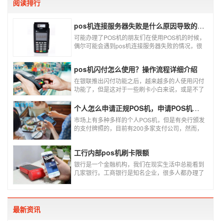
阅读排行
pos机连接服务器失败是什么原因导致的？附解决办法
可能办理了POS机的朋友们在使用POS机的时候，
偶尔可能会遇到pos机连接服务器失败的情况，很
多朋友不知道这是什么情况，以为机子坏了，其实
不是的。接下来就给大家讲一讲pos机连接服务器
pos机闪付怎么使用？操作流程详细介绍
失败是什么原因导致的？以及出现这种情况又该如
何解决。
在银联推出闪付功能之后，越来越多的人使用闪付
功能了，但是这对于一些刷卡小白来说，或是不了
解闪付功能的人来说，就不知道该如何使用刷卡机
闪付功能，因此，针对这种情况，下面小编就来给
个人怎么申请正规POS机，申请POS机需要注意什么？
大家讲一讲POS机闪付怎么挥卡操作交易。
市场上有多种多样的个人POS机，但是有央行颁发
的支付牌照的，目前有200多家支付公司，然而，
这些有牌照的公司并不是全都做支付的，POS机做
的好的就那么几家；没有支付牌照，这种使用起来
工行内部pos机刷卡限额
就很危险了，资金不到账、被盗刷的可能性大大增
加。
银行是一个金融机构，我们在现实生活中总能看到
几家银行。工商银行是知名企业，很多人都办理了
工商银行信用卡。工商银行pos机是用来刷卡消费
的，非常方便，大多数购物场所都配有pos机。
最新资讯