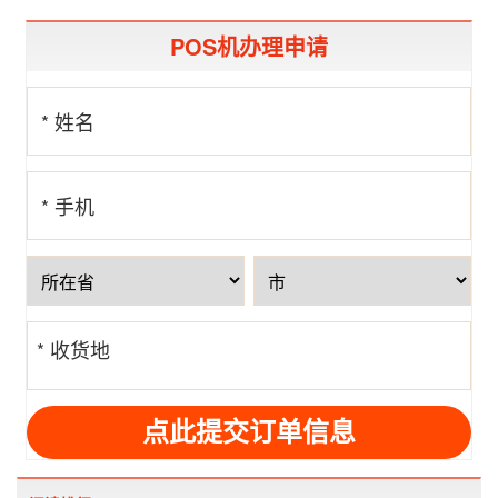
POS机办理申请
* 姓名
* 手机
号
* 收货地
址