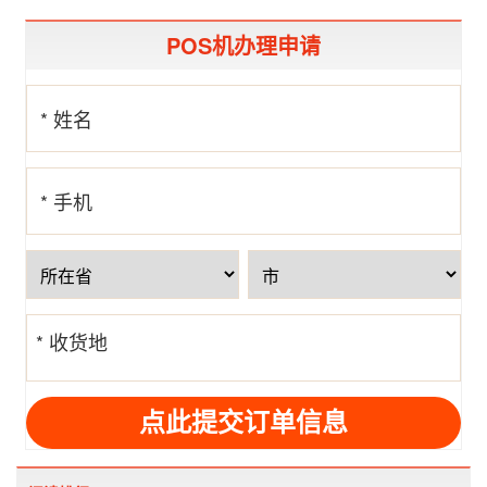
POS机办理申请
* 姓名
* 手机
号
* 收货地
址