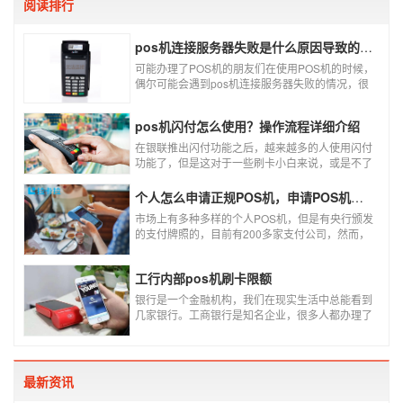
阅读排行
pos机连接服务器失败是什么原因导致的？附解决办法
可能办理了POS机的朋友们在使用POS机的时候，
偶尔可能会遇到pos机连接服务器失败的情况，很
多朋友不知道这是什么情况，以为机子坏了，其实
不是的。接下来就给大家讲一讲pos机连接服务器
pos机闪付怎么使用？操作流程详细介绍
失败是什么原因导致的？以及出现这种情况又该如
何解决。
在银联推出闪付功能之后，越来越多的人使用闪付
功能了，但是这对于一些刷卡小白来说，或是不了
解闪付功能的人来说，就不知道该如何使用刷卡机
闪付功能，因此，针对这种情况，下面小编就来给
个人怎么申请正规POS机，申请POS机需要注意什么？
大家讲一讲POS机闪付怎么挥卡操作交易。
市场上有多种多样的个人POS机，但是有央行颁发
的支付牌照的，目前有200多家支付公司，然而，
这些有牌照的公司并不是全都做支付的，POS机做
的好的就那么几家；没有支付牌照，这种使用起来
工行内部pos机刷卡限额
就很危险了，资金不到账、被盗刷的可能性大大增
加。
银行是一个金融机构，我们在现实生活中总能看到
几家银行。工商银行是知名企业，很多人都办理了
工商银行信用卡。工商银行pos机是用来刷卡消费
的，非常方便，大多数购物场所都配有pos机。
最新资讯