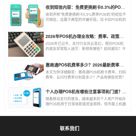
收到短信内容：免费更换刷卡0.3%的POS机，可以相信吗？
收到声称"免费更换刷卡0.3%费率POS机"的短信不
可相信，这属于典型的诈骗手段。拉卡拉POS机的
信用卡刷卡标准费率为0.6%，扫码费率为0.38%，
0.3%的费率远低于行业正常水平，存在重大欺诈
风险。以下结合权威信息分析原因及应对建议：
2026年POS机办理全攻略：费率、政策、避坑一篇讲清
2026年已过半，支付行业风云变幻，想办POS机
的朋友却常陷入迷茫：新规有哪些？如何避坑？今
天一文讲透2026年POS机办理的核心要点，从费
率标准到避坑指南，助你明明白白办理，安安心心
使用！
惠商通POS机费率多少？2026最新费率标准及办理全攻略
本文为你详细解答：惠商通POS机刷卡费率、扫码
费率、云闪付费率分别是多少？产品有哪些优势？
个人和商户如何办理？一文看懂。
个人办理POS机有哪些注意事项和门道？（2026最新避坑指南）
随着移动支付的普及，越来越多的个人用户开始办
理POS机用于日常收款或资金周转。但市面上机器
品牌多、套路深，如果不了解其中的注意事项和门
道，很容易踩坑。本文为你全面拆解个人办理POS
机的核心要点，帮你选到正规、安全、费率稳定的
POS机。
联系我们