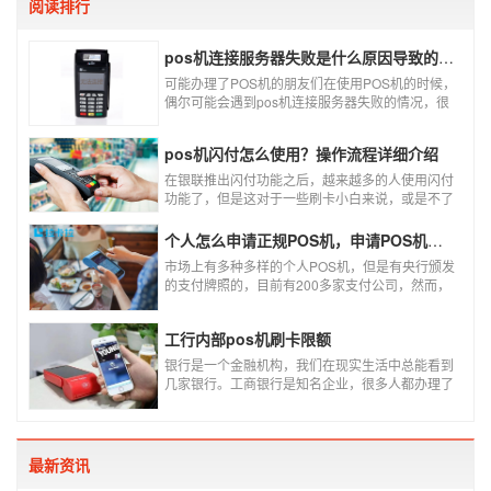
阅读排行
pos机连接服务器失败是什么原因导致的？附解决办法
可能办理了POS机的朋友们在使用POS机的时候，
偶尔可能会遇到pos机连接服务器失败的情况，很
多朋友不知道这是什么情况，以为机子坏了，其实
不是的。接下来就给大家讲一讲pos机连接服务器
pos机闪付怎么使用？操作流程详细介绍
失败是什么原因导致的？以及出现这种情况又该如
何解决。
在银联推出闪付功能之后，越来越多的人使用闪付
功能了，但是这对于一些刷卡小白来说，或是不了
解闪付功能的人来说，就不知道该如何使用刷卡机
闪付功能，因此，针对这种情况，下面小编就来给
个人怎么申请正规POS机，申请POS机需要注意什么？
大家讲一讲POS机闪付怎么挥卡操作交易。
市场上有多种多样的个人POS机，但是有央行颁发
的支付牌照的，目前有200多家支付公司，然而，
这些有牌照的公司并不是全都做支付的，POS机做
的好的就那么几家；没有支付牌照，这种使用起来
工行内部pos机刷卡限额
就很危险了，资金不到账、被盗刷的可能性大大增
加。
银行是一个金融机构，我们在现实生活中总能看到
几家银行。工商银行是知名企业，很多人都办理了
工商银行信用卡。工商银行pos机是用来刷卡消费
的，非常方便，大多数购物场所都配有pos机。
最新资讯