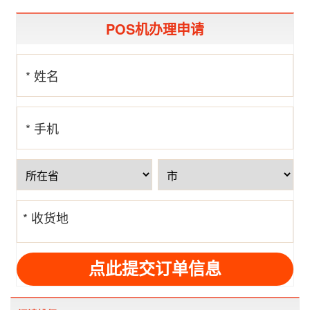
POS机办理申请
* 姓名
* 手机
号
* 收货地
址