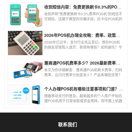
收到短信内容：免费更换刷卡0.3%的POS机，可以相信吗？
收到声称"免费更换刷卡0.3%费率POS机"的短信不
可相信，这属于典型的诈骗手段。拉卡拉POS机的
信用卡刷卡标准费率为0.6%，扫码费率为0.38%，
0.3%的费率远低于行业正常水平，存在重大欺诈
风险。以下结合权威信息分析原因及应对建议：
2026年POS机办理全攻略：费率、政策、避坑一篇讲清
2026年已过半，支付行业风云变幻，想办POS机
的朋友却常陷入迷茫：新规有哪些？如何避坑？今
天一文讲透2026年POS机办理的核心要点，从费
率标准到避坑指南，助你明明白白办理，安安心心
使用！
惠商通POS机费率多少？2026最新费率标准及办理全攻略
本文为你详细解答：惠商通POS机刷卡费率、扫码
费率、云闪付费率分别是多少？产品有哪些优势？
个人和商户如何办理？一文看懂。
个人办理POS机有哪些注意事项和门道？（2026最新避坑指南）
随着移动支付的普及，越来越多的个人用户开始办
理POS机用于日常收款或资金周转。但市面上机器
品牌多、套路深，如果不了解其中的注意事项和门
道，很容易踩坑。本文为你全面拆解个人办理POS
机的核心要点，帮你选到正规、安全、费率稳定的
POS机。
联系我们