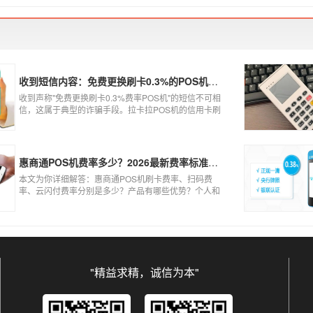
到账、被盗刷的可能性大大增加。
收到短信内容：免费更换刷卡0.3%的POS机，可以相信吗？
收到声称"免费更换刷卡0.3%费率POS机"的短信不可相
信，这属于典型的诈骗手段。拉卡拉POS机的信用卡刷
卡标准费率为0.6%，扫码费率为0.38%，0.3%的费率远
低于行业正常水平，存在重大欺诈风险。以下结合权威
信息分析原因及应对建议：
惠商通POS机费率多少？2026最新费率标准及办理全攻略
本文为你详细解答：惠商通POS机刷卡费率、扫码费
率、云闪付费率分别是多少？产品有哪些优势？个人和
商户如何办理？一文看懂。
"精益求精，诚信为本"