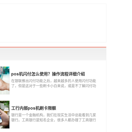
pos机闪付怎么使用？操作流程详细介绍
在银联推出闪付功能之后，越来越多的人使用闪付功能
了，但是这对于一些刷卡小白来说，或是不了解闪付功
能的人来说，就不知道该如何使用刷卡机闪付功能，因
此，针对这种情况，下面小编就来给大家讲一讲POS机
闪付怎么挥卡操作交易。
工行内部pos机刷卡限额
银行是一个金融机构，我们在现实生活中总能看到几家
银行。工商银行是知名企业，很多人都办理了工商银行
信用卡。工商银行pos机是用来刷卡消费的，非常方便，
大多数购物场所都配有pos机。