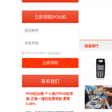
立即领取POS机
阅读排行
您的信息将被严格保密,《
隐私保护条例
》
联系我们
POS机办理-个人商户POS机申
请-正规一清机免费领取 费率
0.38%