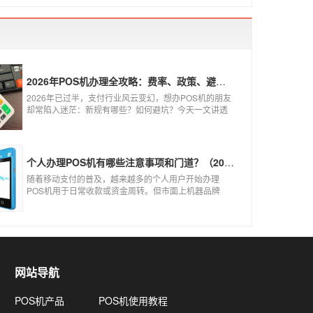
2026年POS机办理全攻略：费率、政策、避坑一篇讲清
2026年已过半，支付行业风云变幻，想办POS机的朋友
却常陷入迷茫：新规有哪些？如何避坑？今天一文讲透
2026年POS机办理的核心要点，从费率标准到避坑指
南，助你明明白白办理，安安心心使用！
个人办理POS机有哪些注意事项和门道？（2026最新避坑指南）
随着移动支付的普及，越来越多的个人用户开始办理
POS机用于日常收款或资金周转。但市面上机器品牌
多、套路深，如果不了解其中的注意事项和门道，很容
易踩坑。本文为你全面拆解个人办理POS机的核心要
点，帮你选到正规、安全、费率稳定的POS机。
网站导航
POS机产品
POS机使用教程