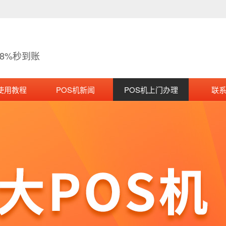
38%秒到账
使用教程
POS机新闻
POS机上门办理
联