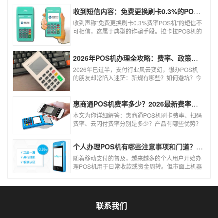
收到短信内容：免费更换刷卡0.3%的POS机，可以相信吗？
收到声称"免费更换刷卡0.3%费率POS机"的短信不
可相信，这属于典型的诈骗手段。拉卡拉POS机的
信用卡刷卡标准费率为0.6%，扫码费率为0.38%，
0.3%的费率远低于行业正常水平，存在重大欺诈
风险。以下结合权威信息分析原因及应对建议：
2026年POS机办理全攻略：费率、政策、避坑一篇讲清
2026年已过半，支付行业风云变幻，想办POS机
的朋友却常陷入迷茫：新规有哪些？如何避坑？今
天一文讲透2026年POS机办理的核心要点，从费
率标准到避坑指南，助你明明白白办理，安安心心
使用！
惠商通POS机费率多少？2026最新费率标准及办理全攻略
本文为你详细解答：惠商通POS机刷卡费率、扫码
费率、云闪付费率分别是多少？产品有哪些优势？
个人和商户如何办理？一文看懂。
个人办理POS机有哪些注意事项和门道？（2026最新避坑指南）
随着移动支付的普及，越来越多的个人用户开始办
理POS机用于日常收款或资金周转。但市面上机器
品牌多、套路深，如果不了解其中的注意事项和门
道，很容易踩坑。本文为你全面拆解个人办理POS
机的核心要点，帮你选到正规、安全、费率稳定的
POS机。
联系我们