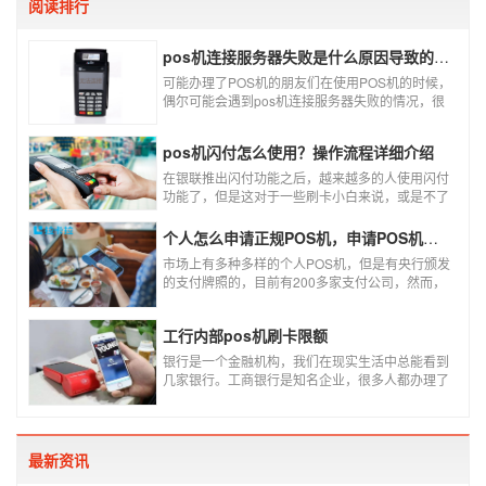
阅读排行
pos机连接服务器失败是什么原因导致的？附解决办法
可能办理了POS机的朋友们在使用POS机的时候，
偶尔可能会遇到pos机连接服务器失败的情况，很
多朋友不知道这是什么情况，以为机子坏了，其实
不是的。接下来就给大家讲一讲pos机连接服务器
pos机闪付怎么使用？操作流程详细介绍
失败是什么原因导致的？以及出现这种情况又该如
何解决。
在银联推出闪付功能之后，越来越多的人使用闪付
功能了，但是这对于一些刷卡小白来说，或是不了
解闪付功能的人来说，就不知道该如何使用刷卡机
闪付功能，因此，针对这种情况，下面小编就来给
个人怎么申请正规POS机，申请POS机需要注意什么？
大家讲一讲POS机闪付怎么挥卡操作交易。
市场上有多种多样的个人POS机，但是有央行颁发
的支付牌照的，目前有200多家支付公司，然而，
这些有牌照的公司并不是全都做支付的，POS机做
的好的就那么几家；没有支付牌照，这种使用起来
工行内部pos机刷卡限额
就很危险了，资金不到账、被盗刷的可能性大大增
加。
银行是一个金融机构，我们在现实生活中总能看到
几家银行。工商银行是知名企业，很多人都办理了
工商银行信用卡。工商银行pos机是用来刷卡消费
的，非常方便，大多数购物场所都配有pos机。
最新资讯