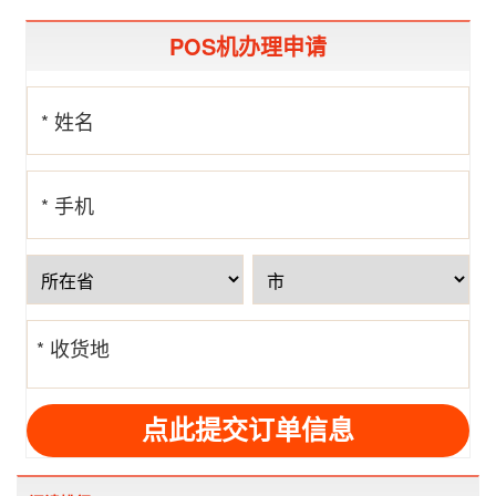
POS机办理申请
* 姓名
* 手机
号
* 收货地
址