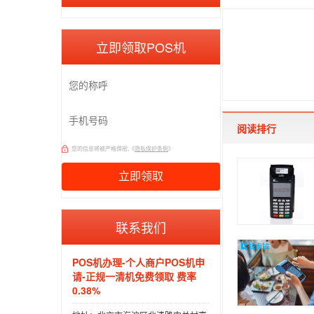
立即领取POS机
阅读排行
您的信息将被严格保密,《
隐私保护条例
》
联系我们
POS机办理-个人商户POS机申
请-正规一清机免费领取 费率
0.38%