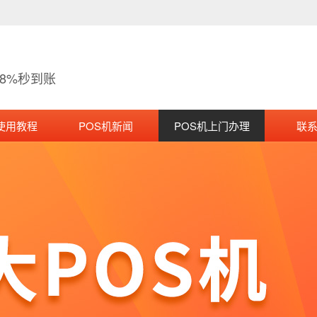
38%秒到账
使用教程
POS机新闻
POS机上门办理
联