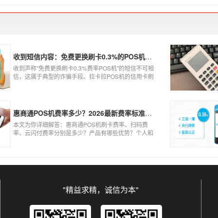
到账、被盗刷的可能性大大增加。
收到短信内容：免费更换刷卡0.3%的POS机，可以相信吗？
收到声称"免费更换刷卡0.3%费率POS机"的短信不可相
信，这属于典型的诈骗手段。拉卡拉POS机的信用卡刷
卡标准费率为0.6%，扫码费率为0.38%，0.3%的费率远
低于行业正常水平，存在重大欺诈风险。以下结合权威
信息分析原因及应对建议：
惠商通POS机费率多少？2026最新费率标准及办理全攻略
本文为你详细解答：惠商通POS机刷卡费率、扫码费
率、云闪付费率分别是多少？产品有哪些优势？个人和
商户如何办理？一文看懂。
"精益求精，诚信为本"