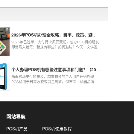
2026年POS机办理全攻略：费率、政策、避坑一篇讲清
2026年已过半，支付行业风云变幻，想办POS机的朋友
却常陷入迷茫：新规有哪些？如何避坑？今天一文讲透
2026年POS机办理的核心要点，从费率标准到避坑指
南，助你明明白白办理，安安心心使用！
个人办理POS机有哪些注意事项和门道？（2026最新避坑指南）
随着移动支付的普及，越来越多的个人用户开始办理
POS机用于日常收款或资金周转。但市面上机器品牌
多、套路深，如果不了解其中的注意事项和门道，很容
易踩坑。本文为你全面拆解个人办理POS机的核心要
点，帮你选到正规、安全、费率稳定的POS机。
网站导航
POS机产品
POS机使用教程