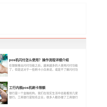
pos机闪付怎么使用？操作流程详细介绍
在银联推出闪付功能之后，越来越多的人使用闪付功能
了，但是这对于一些刷卡小白来说，或是不了解闪付功
能的人来说，就不知道该如何使用刷卡机闪付功能，因
此，针对这种情况，下面小编就来给大家讲一讲POS机
闪付怎么挥卡操作交易。
工行内部pos机刷卡限额
银行是一个金融机构，我们在现实生活中总能看到几家
银行。工商银行是知名企业，很多人都办理了工商银行
信用卡。工商银行pos机是用来刷卡消费的，非常方便，
大多数购物场所都配有pos机。