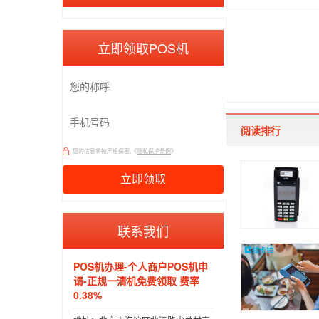
立即领取POS机
阅读排行
您的信息将被严格保密,《
隐私保护条例
》
联系我们
POS机办理-个人商户POS机申
请-正规一清机免费领取 费率
0.38%