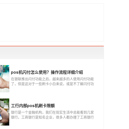
pos机闪付怎么使用？操作流程详细介绍
在银联推出闪付功能之后，越来越多的人使用闪付功能
了，但是这对于一些刷卡小白来说，或是不了解闪付功
能的人来说，就不知道该如何使用刷卡机闪付功能，因
此，针对这种情况，下面小编就来给大家讲一讲POS机
闪付怎么挥卡操作交易。
工行内部pos机刷卡限额
银行是一个金融机构，我们在现实生活中总能看到几家
银行。工商银行是知名企业，很多人都办理了工商银行
信用卡。工商银行pos机是用来刷卡消费的，非常方便，
大多数购物场所都配有pos机。