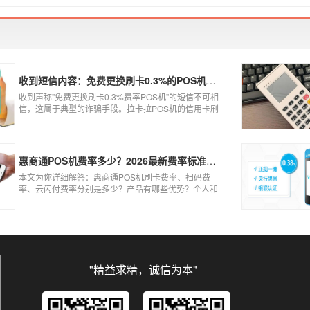
到账、被盗刷的可能性大大增加。
收到短信内容：免费更换刷卡0.3%的POS机，可以相信吗？
收到声称"免费更换刷卡0.3%费率POS机"的短信不可相
信，这属于典型的诈骗手段。拉卡拉POS机的信用卡刷
卡标准费率为0.6%，扫码费率为0.38%，0.3%的费率远
低于行业正常水平，存在重大欺诈风险。以下结合权威
信息分析原因及应对建议：
惠商通POS机费率多少？2026最新费率标准及办理全攻略
本文为你详细解答：惠商通POS机刷卡费率、扫码费
率、云闪付费率分别是多少？产品有哪些优势？个人和
商户如何办理？一文看懂。
"精益求精，诚信为本"