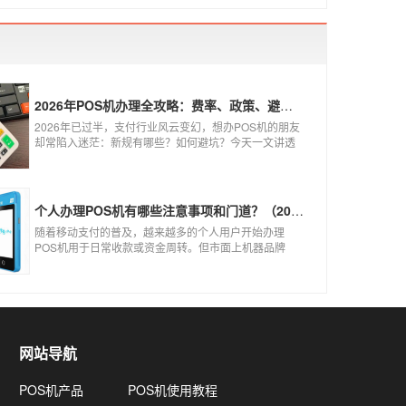
2026年POS机办理全攻略：费率、政策、避坑一篇讲清
2026年已过半，支付行业风云变幻，想办POS机的朋友
却常陷入迷茫：新规有哪些？如何避坑？今天一文讲透
2026年POS机办理的核心要点，从费率标准到避坑指
南，助你明明白白办理，安安心心使用！
个人办理POS机有哪些注意事项和门道？（2026最新避坑指南）
随着移动支付的普及，越来越多的个人用户开始办理
POS机用于日常收款或资金周转。但市面上机器品牌
多、套路深，如果不了解其中的注意事项和门道，很容
易踩坑。本文为你全面拆解个人办理POS机的核心要
点，帮你选到正规、安全、费率稳定的POS机。
网站导航
POS机产品
POS机使用教程