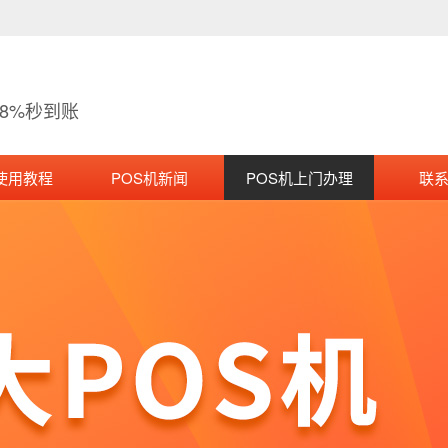
38%秒到账
使用教程
POS机新闻
POS机上门办理
联