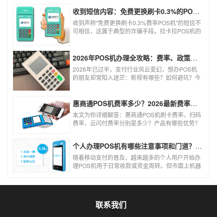
收到短信内容：免费更换刷卡0.3%的POS机，可以相信吗？
收到声称"免费更换刷卡0.3%费率POS机"的短信不
可相信，这属于典型的诈骗手段。拉卡拉POS机的
信用卡刷卡标准费率为0.6%，扫码费率为0.38%，
0.3%的费率远低于行业正常水平，存在重大欺诈
风险。以下结合权威信息分析原因及应对建议：
2026年POS机办理全攻略：费率、政策、避坑一篇讲清
2026年已过半，支付行业风云变幻，想办POS机
的朋友却常陷入迷茫：新规有哪些？如何避坑？今
天一文讲透2026年POS机办理的核心要点，从费
率标准到避坑指南，助你明明白白办理，安安心心
使用！
惠商通POS机费率多少？2026最新费率标准及办理全攻略
本文为你详细解答：惠商通POS机刷卡费率、扫码
费率、云闪付费率分别是多少？产品有哪些优势？
个人和商户如何办理？一文看懂。
个人办理POS机有哪些注意事项和门道？（2026最新避坑指南）
随着移动支付的普及，越来越多的个人用户开始办
理POS机用于日常收款或资金周转。但市面上机器
品牌多、套路深，如果不了解其中的注意事项和门
道，很容易踩坑。本文为你全面拆解个人办理POS
机的核心要点，帮你选到正规、安全、费率稳定的
POS机。
联系我们