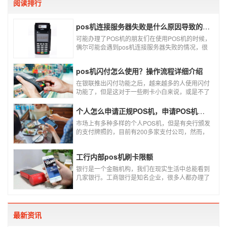
阅读排行
pos机连接服务器失败是什么原因导致的？附解决办法
可能办理了POS机的朋友们在使用POS机的时候，
偶尔可能会遇到pos机连接服务器失败的情况，很
多朋友不知道这是什么情况，以为机子坏了，其实
不是的。接下来就给大家讲一讲pos机连接服务器
pos机闪付怎么使用？操作流程详细介绍
失败是什么原因导致的？以及出现这种情况又该如
何解决。
在银联推出闪付功能之后，越来越多的人使用闪付
功能了，但是这对于一些刷卡小白来说，或是不了
解闪付功能的人来说，就不知道该如何使用刷卡机
闪付功能，因此，针对这种情况，下面小编就来给
个人怎么申请正规POS机，申请POS机需要注意什么？
大家讲一讲POS机闪付怎么挥卡操作交易。
市场上有多种多样的个人POS机，但是有央行颁发
的支付牌照的，目前有200多家支付公司，然而，
这些有牌照的公司并不是全都做支付的，POS机做
的好的就那么几家；没有支付牌照，这种使用起来
工行内部pos机刷卡限额
就很危险了，资金不到账、被盗刷的可能性大大增
加。
银行是一个金融机构，我们在现实生活中总能看到
几家银行。工商银行是知名企业，很多人都办理了
工商银行信用卡。工商银行pos机是用来刷卡消费
的，非常方便，大多数购物场所都配有pos机。
最新资讯