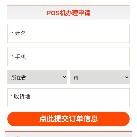
POS机办理申请
* 姓名
* 手机
号
* 收货地
址