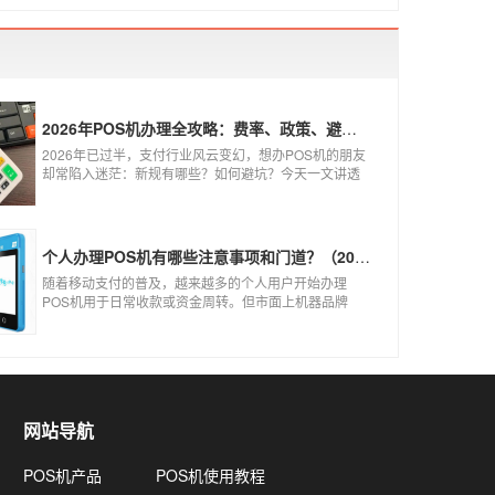
2026年POS机办理全攻略：费率、政策、避坑一篇讲清
2026年已过半，支付行业风云变幻，想办POS机的朋友
却常陷入迷茫：新规有哪些？如何避坑？今天一文讲透
2026年POS机办理的核心要点，从费率标准到避坑指
南，助你明明白白办理，安安心心使用！
个人办理POS机有哪些注意事项和门道？（2026最新避坑指南）
随着移动支付的普及，越来越多的个人用户开始办理
POS机用于日常收款或资金周转。但市面上机器品牌
多、套路深，如果不了解其中的注意事项和门道，很容
易踩坑。本文为你全面拆解个人办理POS机的核心要
点，帮你选到正规、安全、费率稳定的POS机。
网站导航
POS机产品
POS机使用教程