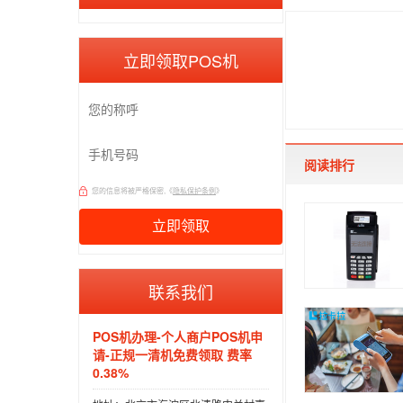
立即领取POS机
阅读排行
您的信息将被严格保密,《
隐私保护条例
》
联系我们
POS机办理-个人商户POS机申
请-正规一清机免费领取 费率
0.38%