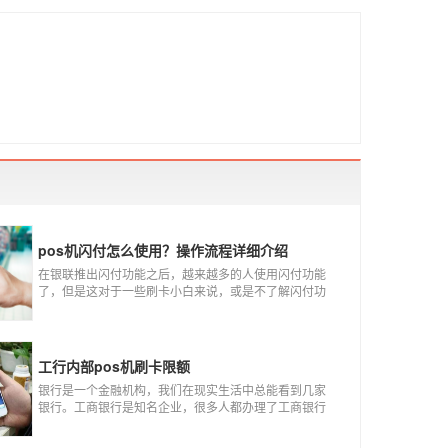
pos机闪付怎么使用？操作流程详细介绍
在银联推出闪付功能之后，越来越多的人使用闪付功能
了，但是这对于一些刷卡小白来说，或是不了解闪付功
能的人来说，就不知道该如何使用刷卡机闪付功能，因
此，针对这种情况，下面小编就来给大家讲一讲POS机
闪付怎么挥卡操作交易。
工行内部pos机刷卡限额
银行是一个金融机构，我们在现实生活中总能看到几家
银行。工商银行是知名企业，很多人都办理了工商银行
信用卡。工商银行pos机是用来刷卡消费的，非常方便，
大多数购物场所都配有pos机。