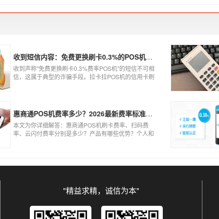
到账、被盗刷的可能性大大增加。
收到短信内容：免费更换刷卡0.3%的POS机，可以相信吗？
收到声称"免费更换刷卡0.3%费率POS机"的短信不可相
信，这属于典型的诈骗手段。拉卡拉POS机的信用卡刷
卡标准费率为0.6%，扫码费率为0.38%，0.3%的费率远
低于行业正常水平，存在重大欺诈风险。以下结合权威
信息分析原因及应对建议：
惠商通POS机费率多少？2026最新费率标准及办理全攻略
本文为你详细解答：惠商通POS机刷卡费率、扫码费
率、云闪付费率分别是多少？产品有哪些优势？个人和
商户如何办理？一文看懂。
"精益求精，诚信为本"