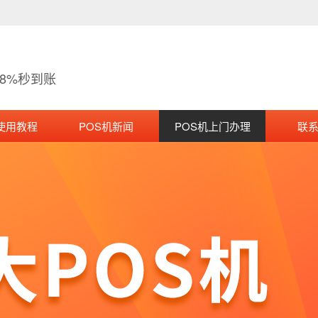
38%秒到账
使用教程
POS机新闻
POS机上门办理
联