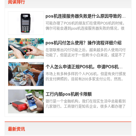
阅读排行
pos机连接服务器失败是什么原因导致的？附解决办法
可能办理了POS机的朋友们在使用POS机的时候，
偶尔可能会遇到pos机连接服务器失败的情况，很
多朋友不知道这是什么情况，以为机子坏了，其实
不是的。接下来就给大家讲一讲pos机连接服务器
pos机闪付怎么使用？操作流程详细介绍
失败是什么原因导致的？以及出现这种情况又该如
何解决。
在银联推出闪付功能之后，越来越多的人使用闪付
功能了，但是这对于一些刷卡小白来说，或是不了
解闪付功能的人来说，就不知道该如何使用刷卡机
闪付功能，因此，针对这种情况，下面小编就来给
个人怎么申请正规POS机，申请POS机需要注意什么？
大家讲一讲POS机闪付怎么挥卡操作交易。
市场上有多种多样的个人POS机，但是有央行颁发
的支付牌照的，目前有200多家支付公司，然而，
这些有牌照的公司并不是全都做支付的，POS机做
的好的就那么几家；没有支付牌照，这种使用起来
工行内部pos机刷卡限额
就很危险了，资金不到账、被盗刷的可能性大大增
加。
银行是一个金融机构，我们在现实生活中总能看到
几家银行。工商银行是知名企业，很多人都办理了
工商银行信用卡。工商银行pos机是用来刷卡消费
的，非常方便，大多数购物场所都配有pos机。
最新资讯