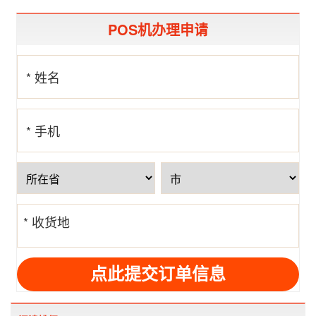
POS机办理申请
* 姓名
* 手机
号
* 收货地
址