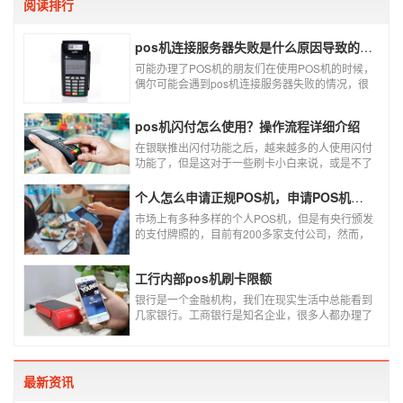
阅读排行
pos机连接服务器失败是什么原因导致的？附解决办法
可能办理了POS机的朋友们在使用POS机的时候，
偶尔可能会遇到pos机连接服务器失败的情况，很
多朋友不知道这是什么情况，以为机子坏了，其实
不是的。接下来就给大家讲一讲pos机连接服务器
pos机闪付怎么使用？操作流程详细介绍
失败是什么原因导致的？以及出现这种情况又该如
何解决。
在银联推出闪付功能之后，越来越多的人使用闪付
功能了，但是这对于一些刷卡小白来说，或是不了
解闪付功能的人来说，就不知道该如何使用刷卡机
闪付功能，因此，针对这种情况，下面小编就来给
个人怎么申请正规POS机，申请POS机需要注意什么？
大家讲一讲POS机闪付怎么挥卡操作交易。
市场上有多种多样的个人POS机，但是有央行颁发
的支付牌照的，目前有200多家支付公司，然而，
这些有牌照的公司并不是全都做支付的，POS机做
的好的就那么几家；没有支付牌照，这种使用起来
工行内部pos机刷卡限额
就很危险了，资金不到账、被盗刷的可能性大大增
加。
银行是一个金融机构，我们在现实生活中总能看到
几家银行。工商银行是知名企业，很多人都办理了
工商银行信用卡。工商银行pos机是用来刷卡消费
的，非常方便，大多数购物场所都配有pos机。
最新资讯