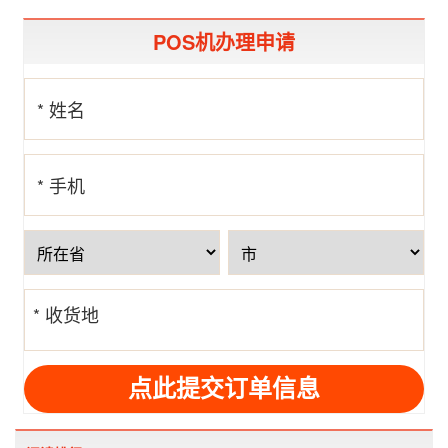
POS机办理申请
* 姓名
* 手机
号
* 收货地
址