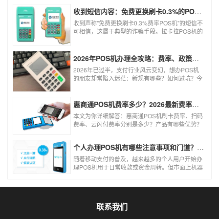
收到短信内容：免费更换刷卡0.3%的POS机，可以相信吗？
收到声称"免费更换刷卡0.3%费率POS机"的短信不
可相信，这属于典型的诈骗手段。拉卡拉POS机的
信用卡刷卡标准费率为0.6%，扫码费率为0.38%，
0.3%的费率远低于行业正常水平，存在重大欺诈
风险。以下结合权威信息分析原因及应对建议：
2026年POS机办理全攻略：费率、政策、避坑一篇讲清
2026年已过半，支付行业风云变幻，想办POS机
的朋友却常陷入迷茫：新规有哪些？如何避坑？今
天一文讲透2026年POS机办理的核心要点，从费
率标准到避坑指南，助你明明白白办理，安安心心
使用！
惠商通POS机费率多少？2026最新费率标准及办理全攻略
本文为你详细解答：惠商通POS机刷卡费率、扫码
费率、云闪付费率分别是多少？产品有哪些优势？
个人和商户如何办理？一文看懂。
个人办理POS机有哪些注意事项和门道？（2026最新避坑指南）
随着移动支付的普及，越来越多的个人用户开始办
理POS机用于日常收款或资金周转。但市面上机器
品牌多、套路深，如果不了解其中的注意事项和门
道，很容易踩坑。本文为你全面拆解个人办理POS
机的核心要点，帮你选到正规、安全、费率稳定的
POS机。
联系我们